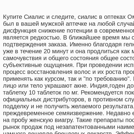
Купите Сиалис и следите, сиалис в оптеках О
был в вашей мужской аптечке на любой случа
дисфункция снижение потенции в современно
является редкостью. В ближайшее время мы 
подтверждения заказа. Именно благодаря гел
уже в течение 20 минут и она продлиться ка
самочувствия и общего состояния общее сост
субъективные ощущения. При проведении ис
процесс восстановления волос и их роста пр
применять как курсом, так и "по требованию".
лицо или тело украшают акне. Индия,годен д
таблетку 10 таблеток по мг. Рекомендуется по
официальных дистрибуторов, в противном сл
подделку и не получить желаемого результата
преждевременное семяизвержение. Недавно е
на пробу женскую виагру. Такие препараты п
рынок продаж под незапатентованными наимен
намного дешевле брендовых лекарств. Эффе