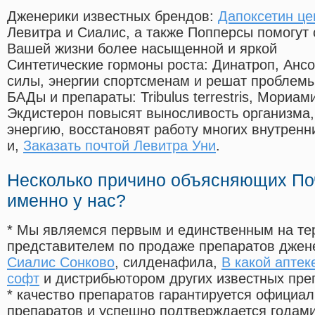
Дженерики известных брендов:
Дапоксетин це
Левитра и Сиалис, а также Попперсы помогут
Вашей жизни более насыщенной и яркой
Синтетические гормоны роста
: Динатроп, Анс
силы, энергии спортсменам и решат проблем
БАДы и препараты:
Tribulus terrestris, Мориа
Экдистерон повысят выносливость организма,
энергию, восстановят работу многих внутренн
и,
Заказать почтой Левитра Уни
.
Несколько причино объясняющих По
именно у нас?
* Мы являемся первым и единственным на те
представителем по продаже препаратов дже
Сиалис Сонково
, силденафила
,
В какой аптек
софт
и дистрибьютором других известных пре
* качество препаратов гарантируется офици
препаратов и успешно подтверждается годам