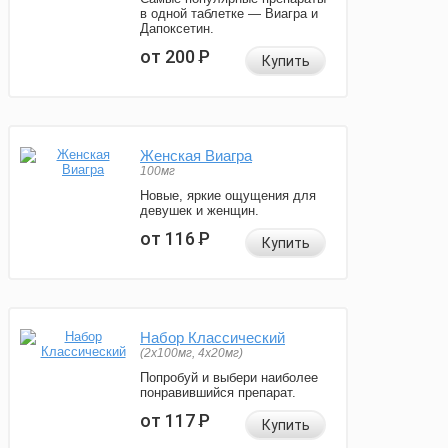
в одной таблетке — Виагра и
Дапоксетин.
от 200
Р
Купить
Женская Виагра
100мг
Новые, яркие ощущения для
девушек и женщин.
от 116
Р
Купить
Набор Классический
(2x100мг, 4x20мг)
Попробуй и выбери наиболее
понравившийся препарат.
от 117
Р
Купить