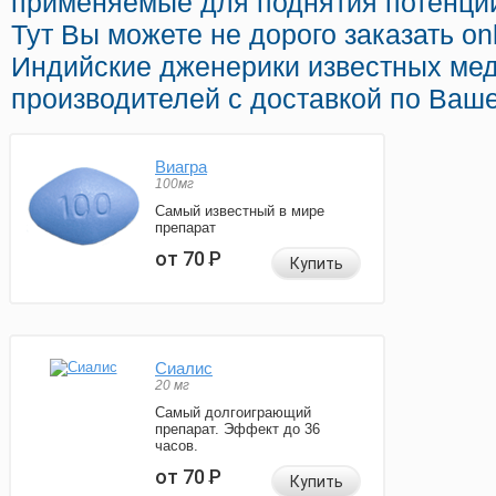
применяемые для поднятия потенции 
Тут Вы можете не дорого заказать on
Индийские дженерики известных ме
производителей с доставкой по Ваше
Виагра
100мг
Самый известный в мире
препарат
от 70
Р
Купить
Сиалис
20 мг
Самый долгоиграющий
препарат. Эффект до 36
часов.
от 70
Р
Купить