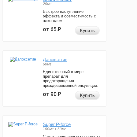
20мг
Быстрое наступление
эффекта и совместимость с
алкоголем.
от 65
Р
Купить
Дапоксетин
60мг
Единственный в мире
препарат для
предотвращения
преждевременной эякуляции.
от 90
Р
Купить
Super P-force
100мг + 60мг
Самые популярные препараты