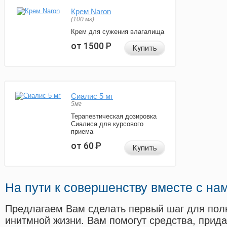
Крем Naron
(100 мг)
Крем для сужения влагалища
от 1500
Р
Купить
Сиалис 5 мг
5мг
Терапевтическая дозировка
Сиалиса для курсового
приема
от 60
Р
Купить
На пути к совершенству вместе с на
Предлагаем Вам сделать первый шаг для пол
инитмной жизни. Вам помогут средства, прид