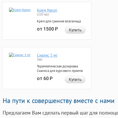
Крем Naron
(100 мг)
Крем для сужения влагалища
от 1500
Р
Купить
Сиалис 5 мг
5мг
Терапевтическая дозировка
Сиалиса для курсового приема
от 60
Р
Купить
На пути к совершенству вместе с нами
Предлагаем Вам сделать первый шаг для полноц