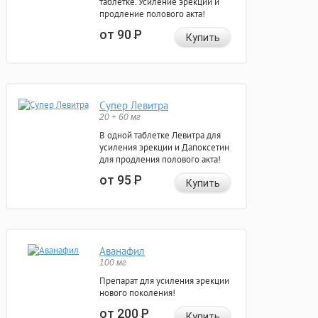
таблетке. Усиление эрекции и
продление полового акта!
от 90
Р
Купить
Супер Левитра
20 + 60 мг
В одной таблетке Левитра для
усиления эрекции и Дапоксетин
для продления полового акта!
от 95
Р
Купить
Аванафил
100 мг
Препарат для усиления эрекции
нового поколения!
от 200
Р
Купить