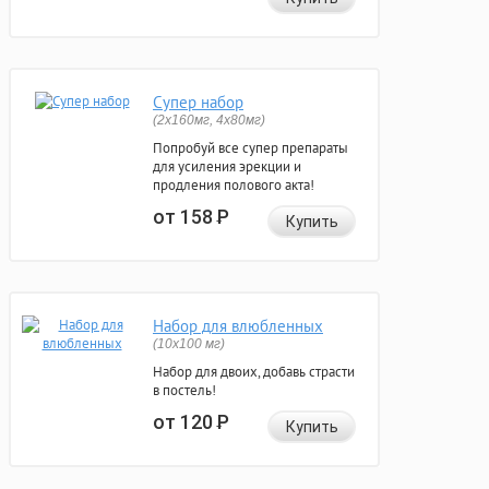
Супер набор
(2х160мг, 4х80мг)
Попробуй все супер препараты
для усиления эрекции и
продления полового акта!
от 158
Р
Купить
Набор для влюбленных
(10х100 мг)
Набор для двоих, добавь страсти
в постель!
от 120
Р
Купить