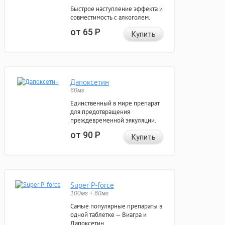
Быстрое наступление эффекта и
совместимость с алкоголем.
от 65
Р
Купить
Дапоксетин
60мг
Единственный в мире препарат
для предотвращения
преждевременной эякуляции.
от 90
Р
Купить
Super P-force
100мг + 60мг
Самые популярные препараты в
одной таблетке — Виагра и
Дапоксетин.