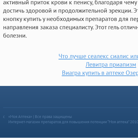
активный приток крови к пенису, благодаря чем
достичь здоровой и продолжительной эрекции. Э
кнопку купить у необходимых препаратов для пе
направления заказа специалисту. Этот гель отли
болезни.
Что лучше сеалекс сиалис ил
Левитра приапизм
Виагра купить в аптеке Озе
«Моя Аптека» | Все права защищены
Интернет-магазин препаратов для повышения потенции “Моя аптека” 201