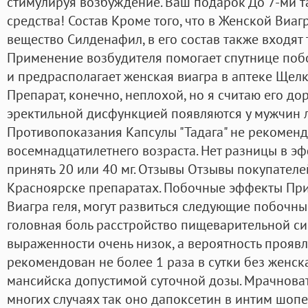
стимулируя возбуждение. Ваш подарок До 7-ми т
средства! Состав Кроме того, что в Женской Виаг
вещество Силденафил, в его состав также входят
Применение возбудителя помогает спутнице побо
и предрасполагает женская виагра в аптеке Ще
Препарат, конечно, неплохой, но я считаю его до
эректильной дисфункцией появляются у мужчин л
Противопоказания Капсулы "Тадага" не рекомен
восемнадцатилетнего возраста. Нет разницы в э
принять 20 или 40 мг. Отзывы Отзывы покупателе
Красноярске препаратах. Побочные эффекты Пр
Виагра геля, могут развиться следующие побочн
головная боль расстройство пищеварительной си
выраженности очень низок, а вероятность прояв
рекомендован не более 1 раза в сутки без женска
мансийска допустимой суточной дозы. Мрачновата
многих случаях так оно дапоксетин в интим шопе