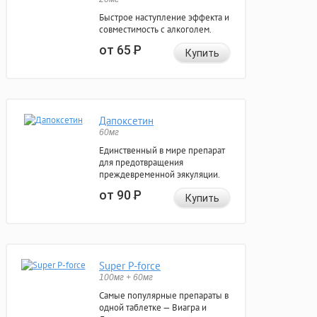
Быстрое наступление эффекта и
совместимость с алкоголем.
от 65
Р
Купить
Дапоксетин
60мг
Единственный в мире препарат
для предотвращения
преждевременной эякуляции.
от 90
Р
Купить
Super P-force
100мг + 60мг
Самые популярные препараты в
одной таблетке — Виагра и