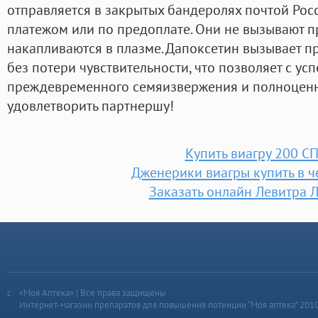
отправляется в закрытых бандеролях почтой Рос
платежом или по предоплате. Они не вызывают п
накапливаются в плазме. Дапоксетин вызывает п
без потери чувствительности, что позволяет с у
преждевременного семяизвержения и полноценн
удовлетворить партнершу!
Купить виагру 200 С
Дженерики виагры купить в ч
Заказать онлайн Левитра 
«Моя Аптека» | Все права защищены
Интернет-магазин препаратов для повышения потенции “Моя аптека” 201