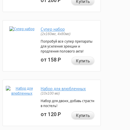
от 200
Р
Купить
Супер набор
(2х160мг, 4х80мг)
Попробуй все супер препараты
для усиления эрекции и
продления полового акта!
от 158
Р
Купить
Набор для влюбленных
(10х100 мг)
Набор для двоих, добавь страсти
в постель!
от 120
Р
Купить