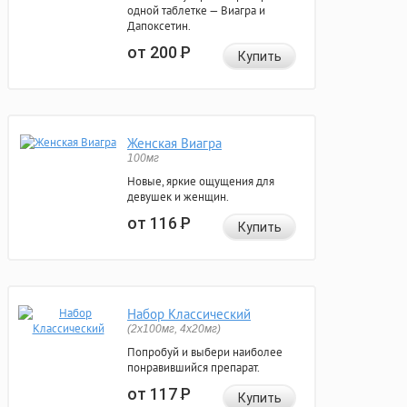
одной таблетке — Виагра и
Дапоксетин.
от 200
Р
Купить
Женская Виагра
100мг
Новые, яркие ощущения для
девушек и женщин.
от 116
Р
Купить
Набор Классический
(2x100мг, 4x20мг)
Попробуй и выбери наиболее
понравившийся препарат.
от 117
Р
Купить