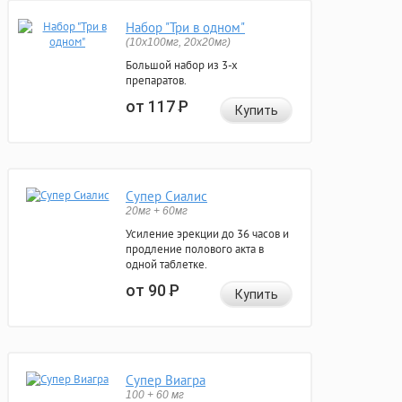
Набор "Три в одном"
(10x100мг, 20x20мг)
Большой набор из 3-х
препаратов.
от 117
Р
Купить
Супер Сиалис
20мг + 60мг
Усиление эрекции до 36 часов и
продление полового акта в
одной таблетке.
от 90
Р
Купить
Супер Виагра
100 + 60 мг