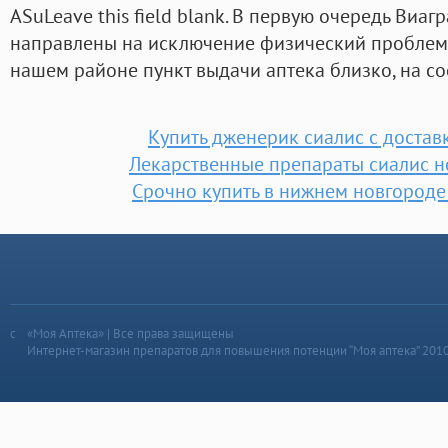
ASuLeave this field blank. В первую очередь Виаг
направлены на исключение физический проблем. У
нашем районе пункт выдачи аптека близко, на со
Купить дженерик сиалис с достав
Лекарственные препараты сиалис 
Срочно купить в нижнем новгороде
«Моя Аптека» | Все права защищены
Интернет-магазин препаратов для повышения потенции “Моя аптека” 201