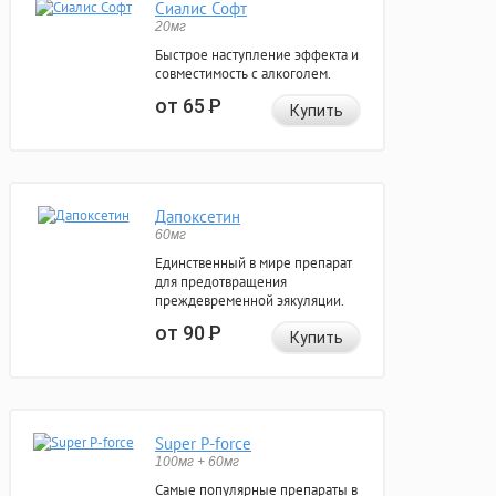
Сиалис Софт
20мг
Быстрое наступление эффекта и
совместимость с алкоголем.
от 65
Р
Купить
Дапоксетин
60мг
Единственный в мире препарат
для предотвращения
преждевременной эякуляции.
от 90
Р
Купить
Super P-force
100мг + 60мг
Самые популярные препараты в