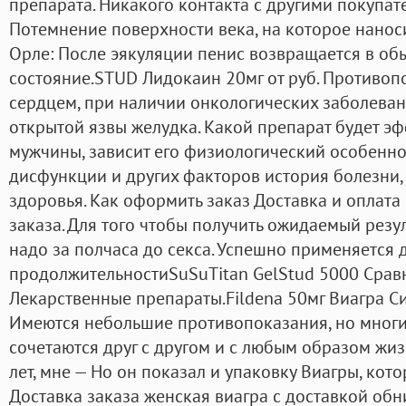
препарата. Никакого контакта с другими покупат
Потемнение поверхности века, на которое наноси
Орле: После эякуляции пенис возвращается в о
состояние.STUD Лидокаин 20мг от руб. Противо
сердцем, при наличии онкологических заболеван
открытой язвы желудка. Какой препарат будет э
мужчины, зависит его физиологический особенно
дисфункции и других факторов история болезни, 
здоровья. Как оформить заказ Доставка и оплат
заказа. Для того чтобы получить ожидаемый резул
надо за полчаса до секса. Успешно применяется 
продолжительностиSuSuTitan GelStud 5000 Срав
Лекарственные препараты.Fildena 50мг Виагра С
Имеются небольшие противопоказания, но многи
сочетаются друг с другом и с любым образом жи
лет, мне — Но он показал и упаковку Виагры, кото
Доставка заказа женская виагра с доставкой об