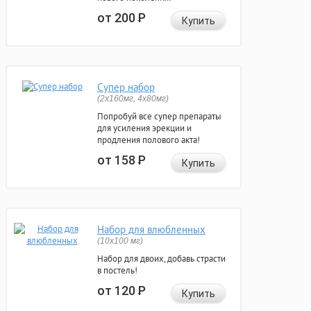
от 200
Р
Купить
Супер набор
(2х160мг, 4х80мг)
Попробуй все супер препараты
для усиления эрекции и
продления полового акта!
от 158
Р
Купить
Набор для влюбленных
(10х100 мг)
Набор для двоих, добавь страсти
в постель!
от 120
Р
Купить