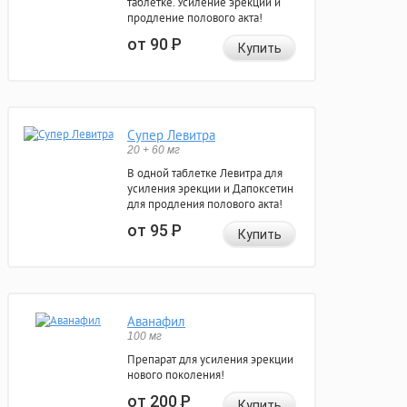
таблетке. Усиление эрекции и
продление полового акта!
от 90
Р
Купить
Супер Левитра
20 + 60 мг
В одной таблетке Левитра для
усиления эрекции и Дапоксетин
для продления полового акта!
от 95
Р
Купить
Аванафил
100 мг
Препарат для усиления эрекции
нового поколения!
от 200
Р
Купить