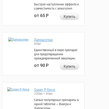
Быстрое наступление эффекта и
совместимость с алкоголем.
от 65
Р
Купить
Дапоксетин
60мг
Единственный в мире препарат
для предотвращения
преждевременной эякуляции.
от 90
Р
Купить
Super P-force
100мг + 60мг
Самые популярные препараты в
одной таблетке — Виагра и
Дапоксетин.