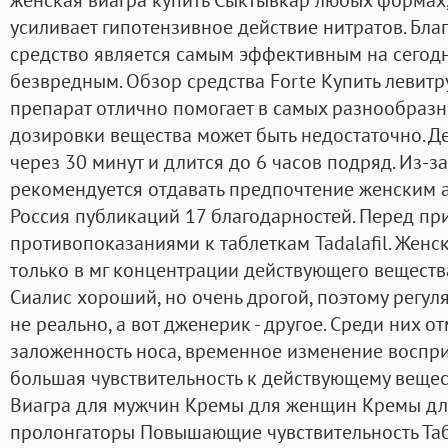
усиливает гипотензивное действие нитратов. Благ
средство является самым эффективным на сегодн
безвредным. Обзор средства Forte Купить левитру
препарат отлично помогает в самых разнообразн
дозировки вещества может быть недостаточно. Д
через 30 минут и длится до 6 часов подряд. Из-з
рекомендуется отдавать предпочтение женским а
Россия публикаций 17 благодарностей. Перед пр
противопоказаниями к таблеткам Tadalafil. Женс
только в мг концентрации действующего веществ
Сиалис хороший, но очень дрогой, поэтому регул
не реально, а вот дженерик - другое. Среди них о
заложенность носа, временное изменение воспри
большая чувствительность к действующему вещес
Виагра для мужчин Кремы для женщин Кремы дл
пролонгаторы Повышающие чувствительность Та