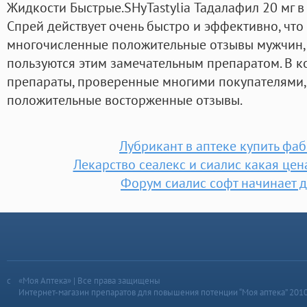
Жидкости Быстрые.SHyTastylia Тадалафил 20 мг 
Спрей действует очень быстро и эффективно, чт
многочисленные положительные отзывы мужчин, 
пользуются этим замечательным препаратом. В к
препараты, проверенные многими покупателями,
положительные восторженные отзывы.
Лубрикант в аптеке купить фа
Лекарство сеалекс и сиалис какая цена
Форум сиалис софт начинает д
«Моя Аптека» | Все права защищены
Интернет-магазин препаратов для повышения потенции “Моя аптека” 201