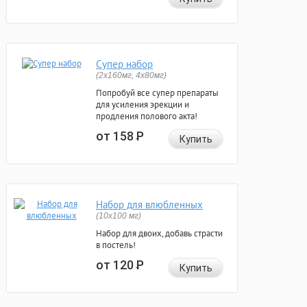
Супер набор
(2х160мг, 4х80мг)
Попробуй все супер препараты
для усиления эрекции и
продления полового акта!
от 158
Р
Купить
Набор для влюбленных
(10х100 мг)
Набор для двоих, добавь страсти
в постель!
от 120
Р
Купить