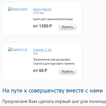
Крем Naron
(100 мг)
Крем для сужения влагалища
от 1500
Р
Купить
Сиалис 5 мг
5мг
Терапевтическая дозировка
Сиалиса для курсового приема
от 60
Р
Купить
На пути к совершенству вместе с нами
Предлагаем Вам сделать первый шаг для полноц