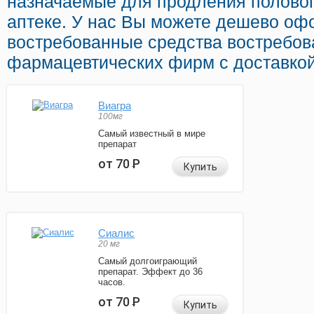
назначаемые для продления половог
аптеке. У нас Вы можете дешево оф
востребованные средства востребо
фармацевтических фирм с доставкой
Виагра
100мг
Самый известный в мире
препарат
от 70
Р
Купить
Сиалис
20 мг
Самый долгоиграющий
препарат. Эффект до 36
часов.
от 70
Р
Купить