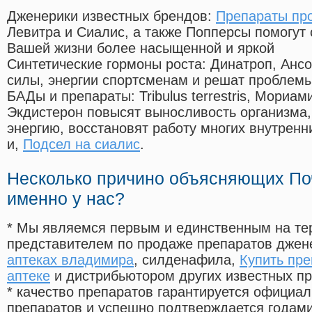
Дженерики известных брендов:
Препараты про
Левитра и Сиалис, а также Попперсы помогут
Вашей жизни более насыщенной и яркой
Синтетические гормоны роста
: Динатроп, Анс
силы, энергии спортсменам и решат проблем
БАДы и препараты:
Tribulus terrestris, Мориа
Экдистерон повысят выносливость организма,
энергию, восстановят работу многих внутренн
и,
Подсел на сиалис
.
Несколько причино объясняющих По
именно у нас?
* Мы являемся первым и единственным на те
представителем по продаже препаратов дже
аптеках владимира
, силденафила
,
Купить пре
аптеке
и дистрибьютором других известных п
* качество препаратов гарантируется офици
препаратов и успешно подтверждается годам