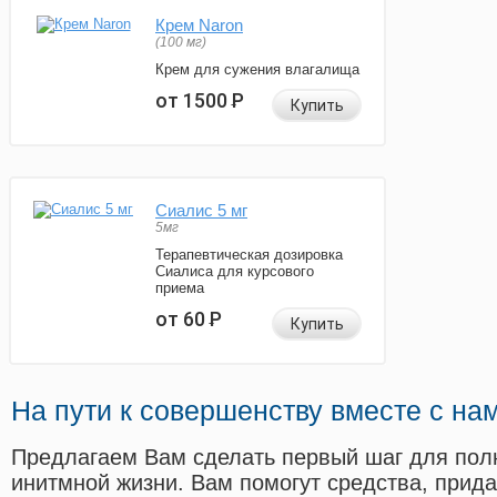
Крем Naron
(100 мг)
Крем для сужения влагалища
от 1500
Р
Купить
Сиалис 5 мг
5мг
Терапевтическая дозировка
Сиалиса для курсового
приема
от 60
Р
Купить
На пути к совершенству вместе с на
Предлагаем Вам сделать первый шаг для пол
инитмной жизни. Вам помогут средства, прид