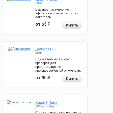
20мг
Быстрое наступление
эффекта и совместимость с
алкоголем.
от 65
Р
Купить
Дапоксетин
60мг
Единственный в мире
препарат для
предотвращения
преждевременной эякуляции.
от 90
Р
Купить
Super P-force
100мг + 60мг
Самые популярные препараты