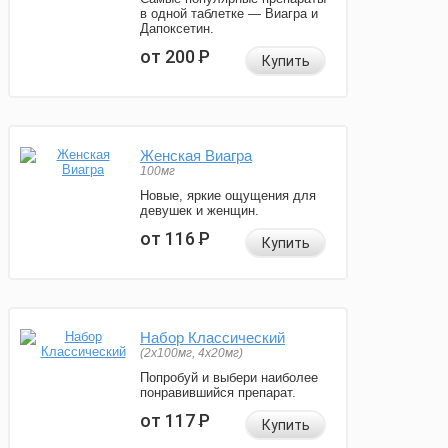
в одной таблетке — Виагра и
Дапоксетин.
от 200
Р
Купить
Женская Виагра
100мг
Новые, яркие ощущения для
девушек и женщин.
от 116
Р
Купить
Набор Классический
(2x100мг, 4x20мг)
Попробуй и выбери наиболее
понравившийся препарат.
от 117
Р
Купить