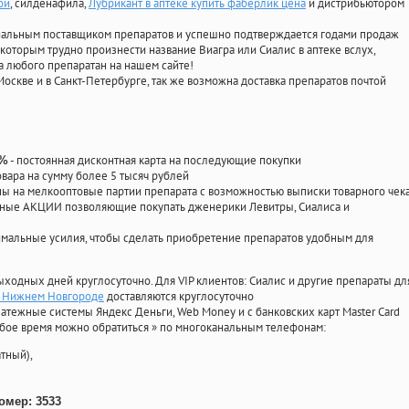
ой
, силденафила
,
Лубрикант в аптеке купить фаберлик цена
и дистрибьютором
циальным поставщиком препаратов и успешно подтверждается годами продаж
 которым трудно произнести название Виагра или Сиалис в аптеке вслух,
 любого препаратан на нашем сайте!
Москве и в Санкт-Петербурге, так же возможна доставка препаратов почтой
- постоянная дисконтная карта на последующие покупки
0%
овара на сумму более 5 тысяч рублей
 на мелкооптовые партии препарата с возможностью выписки товарного чек
личные АКЦИИ позволяющие покупать дженерики Левитры, Сиалиса и
мальные усилия, чтобы сделать приобретение препаратов удобным для
ыходных дней круглосуточно. Для VIP клиентов: Сиалис и другие препараты дл
 в Нижнем Новгороде
доставляются круглосуточно
атежные системы Яндекс Деньги, Web Money и с банковских карт Master Card
юбое время можно обратиться
»
по многоканальным телефонам:
тный),
омер: 3533