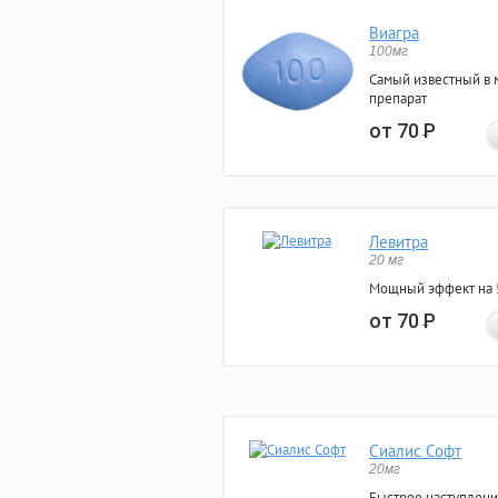
Виагра
100мг
Самый известный в 
препарат
от 70
Р
Левитра
20 мг
Мощный эффект на 5
от 70
Р
Сиалис Софт
20мг
Быстрое наступлени