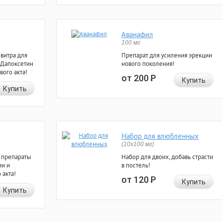
Аванафил
100 мг
евитра для
Препарат для усиления эрекции
 Дапоксетин
нового поколения!
вого акта!
от 200
Р
Купить
Купить
Набор для влюбленных
(10х100 мг)
 препараты
Набор для двоих, добавь страсти
ии и
в постель!
 акта!
от 120
Р
Купить
Купить