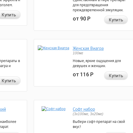
коголем.
для предотвращения
преждевременной эякуляции.
Купить
от 90
Р
Купить
Женская Виагра
100мг
препараты в
Новые, яркие ощущения для
агра и
девушек и женщин.
от 116
Р
Купить
Купить
кий
Софт набор
(3x100мг, 3x20мг)
 наиболее
Выбери софт-препарат на свой
арат.
вкус!