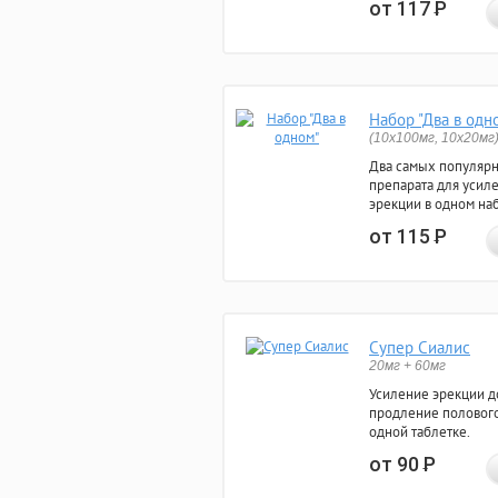
от 117
Р
Набор "Два в одн
(10x100мг, 10x20мг
Два самых популяр
препарата для усил
эрекции в одном на
от 115
Р
Супер Сиалис
20мг + 60мг
Усиление эрекции до
продление полового
одной таблетке.
от 90
Р