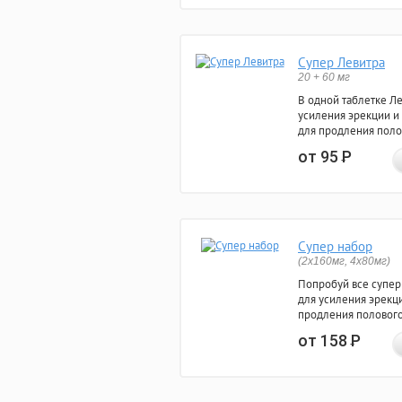
Супер Левитра
20 + 60 мг
В одной таблетке Л
усиления эрекции и
для продления поло
от 95
Р
Супер набор
(2х160мг, 4х80мг)
Попробуй все супер
для усиления эрекц
продления полового
от 158
Р