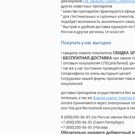
дженериков
Где Заказать Сиалис Слободск
других известных препаратов
* качество препаратов гарантируется офи
* для стестинельных и скромных клиентов,
подойдет возможность анонимныого заказа
* быстрая и удобная доставка курьером по 
России в другие регионы 1м классом
Покупать у нас выгодно
! каждому новому покупателю
СКИДКА 1
!
при заказе т
БЕСПЛАТНАЯ ДОСТАВКА
! оптовым покупателям СПЕЦИАЛЬНЫЕ цены
! так же у нас постоянно проводятся раз
Силденафила по очень выгодным ценам!
Cотрудники нашей фирмы прилагают макси
покупателей
доставка препаратов осуществляется без в
потенции, а так же
Виагра сиалис левитра
оплата принимаются через электронные пл
или Visa для бесплатной консультации в л
8
(800
)200-86-85
(
по России звонок беспла
+7
(800
)200-86-85
(
Санкт-Петербург)
+7
(800
)200-86-85
(
Москва)
Обязательно назовите добавочный н