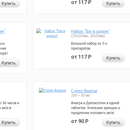
от 117
Р
Купить
Купить
ом"
Набор "Три в одном"
)
(10x100мг, 20x20мг)
ных
Большой набор из 3-х
ения
препаратов.
боре!
от 117
Р
Купить
Купить
Супер Виагра
100 + 60 мг
 36 часов и
Виагра и Дапоксетин в одной
 акта в
таблетке. Усиление эрекции и
продление полового акта!
от 90
Р
Купить
Купить