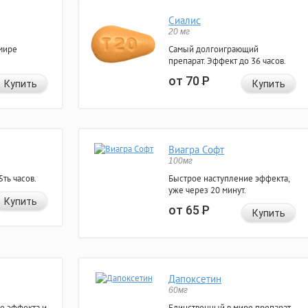
Сиалис
20 мг
мире
Самый долгоиграющий
препарат. Эффект до 36 часов.
от 70
Р
Купить
Купить
Виагра Софт
100мг
ть часов.
Быстрое наступление эффекта,
уже через 20 минут.
Купить
от 65
Р
Купить
Дапоксетин
60мг
е эффекта и
Единственный в мире препарат