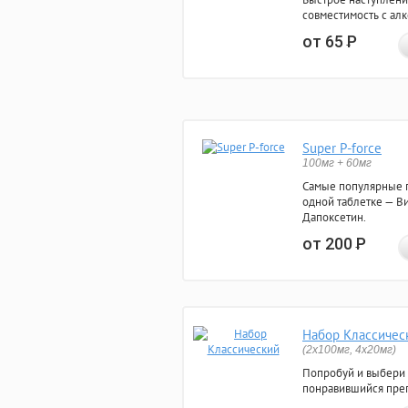
совместимость с ал
от 65
Р
Super P-force
100мг + 60мг
Самые популярные 
одной таблетке — Ви
Дапоксетин.
от 200
Р
Набор Классичес
(2x100мг, 4x20мг)
Попробуй и выбери
понравившийся преп