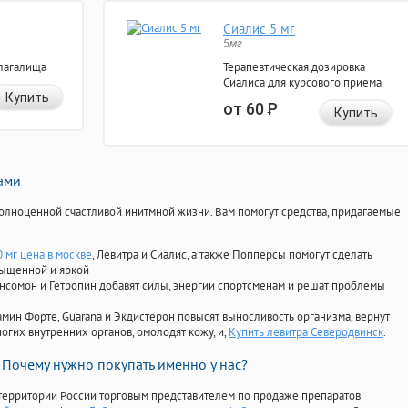
Сиалис 5 мг
5мг
лагалища
Терапевтическая дозировка
Сиалиса для курсового приема
Купить
от 60
Р
Купить
нами
олноценной счастливой инитмной жизни. Вам помогут средства, придагаемые
 мг цена в москве
, Левитра и Сиалис, а также Попперсы помогут сделать
сыщенной и яркой
Ансомон и Гетропин добавят силы, энергии спортсменам и решат проблемы
ориамин Форте, Guarana и Экдистерон повысят выносливость организма, вернут
огих внутренних органов, омолодят кожу, и,
Купить левитра Северодвинск
.
Почему нужно покупать именно у нас?
территории России торговым представителем по продаже препаратов