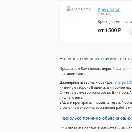
Крем Naron
(100 мг)
Крем для сужения в
от 1500
Р
На пути к совершенству вместе с 
Предлагаем Вам сделать первый шаг для п
на нашем сайте:
Дженерики известных брендов:
Виагра 100
интимную сторону Вашей жизни более на
Синтетические гормоны роста
: Динатроп, 
лишнего веса
БАДы и препараты:
Tribulus terrestris, М
утраченную энергию, восстановят работу мн
Несколько причино объясняющих 
* Мы являемся первым и единственным на 