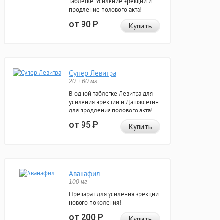
таблетке. Усиление эрекции и
продление полового акта!
от 90
Р
Купить
Супер Левитра
20 + 60 мг
В одной таблетке Левитра для
усиления эрекции и Дапоксетин
для продления полового акта!
от 95
Р
Купить
Аванафил
100 мг
Препарат для усиления эрекции
нового поколения!
от 200
Р
Купить