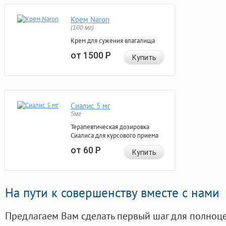
Крем Naron
(100 мг)
Крем для сужения влагалища
от 1500
Р
Купить
Сиалис 5 мг
5мг
Терапевтическая дозировка
Сиалиса для курсового приема
от 60
Р
Купить
На пути к совершенству вместе с нами
Предлагаем Вам сделать первый шаг для полноц