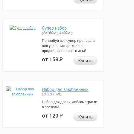
Супер набор
(2х160мг, 4х80мг)
Попробуй все супер препараты
для усиления эрекции и
продления полового акта!
от 158
Р
Купить
Набор для влюбленных
(10х100 мг)
Набор для двоих, добавь страсти
в постель!
от 120
Р
Купить