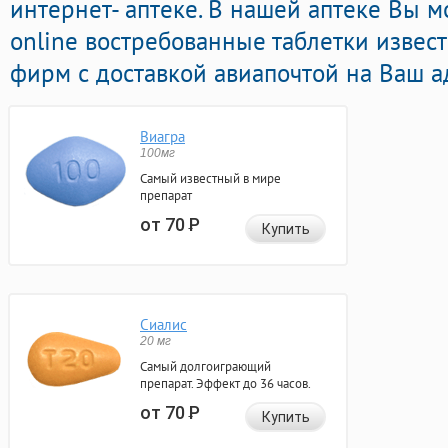
интернет- аптеке. В нашей аптеке Вы м
online востребованные таблетки изве
фирм с доставкой авиапочтой на Ваш а
Виагра
100мг
Самый известный в мире
препарат
от 70
Р
Купить
Сиалис
20 мг
Самый долгоиграющий
препарат. Эффект до 36 часов.
от 70
Р
Купить