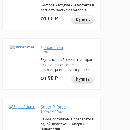
Быстрое наступление эффекта и
совместимость с алкоголем.
от 65
Р
Купить
Дапоксетин
60мг
Единственный в мире препарат
для предотвращения
преждевременной эякуляции.
от 90
Р
Купить
Super P-force
100мг + 60мг
Самые популярные препараты в
одной таблетке — Виагра и
Дапоксетин.