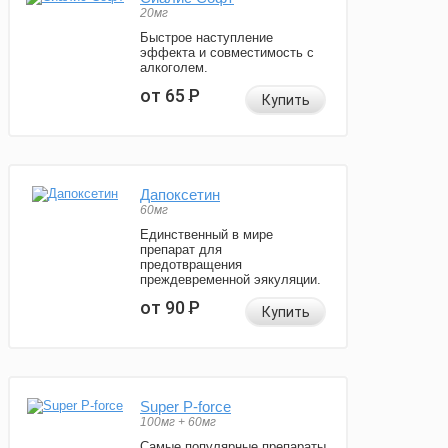
20мг
Быстрое наступление
эффекта и совместимость с
алкоголем.
от 65
Р
Купить
Дапоксетин
60мг
Единственный в мире
препарат для
предотвращения
преждевременной эякуляции.
от 90
Р
Купить
Super P-force
100мг + 60мг
Самые популярные препараты