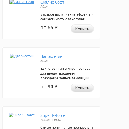
Сиалис Софт
20мг
Быстрое наступление эффекта и
совместимость с алкоголем.
от 65
Р
Купить
Дапоксетин
60мг
Единственный в мире препарат
для предотвращения
преждевременной эякуляции.
от 90
Р
Купить
Super P-force
100мг + 60мг
Самые популярные препараты в