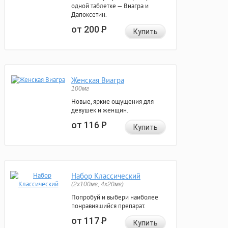
одной таблетке — Виагра и
Дапоксетин.
от 200
Р
Купить
Женская Виагра
100мг
Новые, яркие ощущения для
девушек и женщин.
от 116
Р
Купить
Набор Классический
(2x100мг, 4x20мг)
Попробуй и выбери наиболее
понравившийся препарат.
от 117
Р
Купить