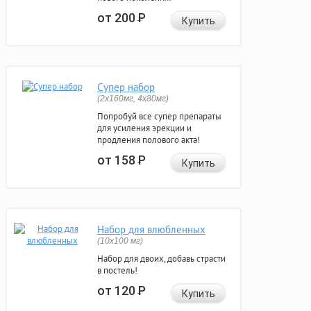
от 200
Р
Купить
Супер набор
(2х160мг, 4х80мг)
Попробуй все супер препараты
для усиления эрекции и
продления полового акта!
от 158
Р
Купить
Набор для влюбленных
(10х100 мг)
Набор для двоих, добавь страсти
в постель!
от 120
Р
Купить