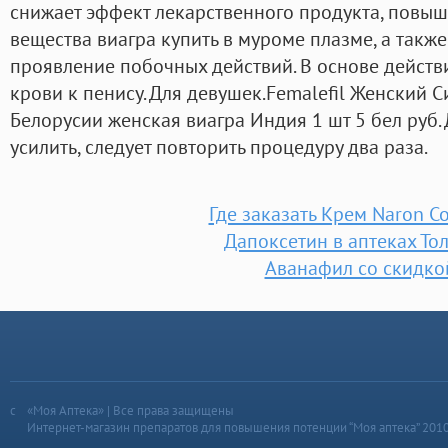
снижает эффект лекарственного продукта, повы
вещества виагра купить в муроме плазме, а такж
проявление побочных действий. В основе действ
крови к пенису. Для девушек.Femalefil Женский С
Белорусии женская виагра Индия 1 шт 5 бел руб.
усилить, следует повторить процедуру два раза.
Где заказать Крем Naron С
Дапоксетин в аптеках То
Аванафил со скидко
«Моя Аптека» | Все права защищены
Интернет-магазин препаратов для повышения потенции “Моя аптека” 201