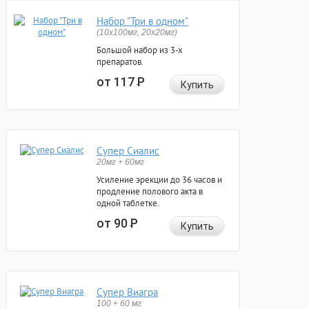
Набор "Три в одном"
(10x100мг, 20x20мг)
Большой набор из 3-х
препаратов.
от 117
Р
Купить
Супер Сиалис
20мг + 60мг
Усиление эрекции до 36 часов и
продление полового акта в
одной таблетке.
от 90
Р
Купить
Супер Виагра
100 + 60 мг