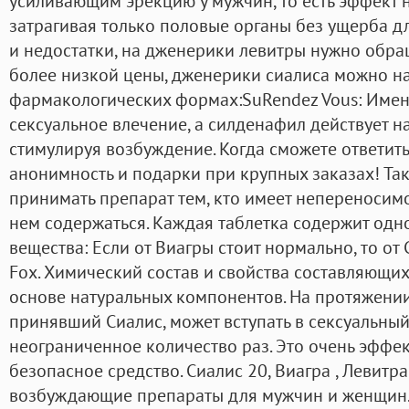
усиливающим эрекцию у мужчин, то есть эффект 
затрагивая только половые органы без ущерба д
и недостатки, на дженерики левитры нужно обр
более низкой цены, дженерики сиалиса можно на
фармакологических формах:SuRendez Vous: Име
сексуальное влечение, а силденафил действует н
стимулируя возбуждение. Когда сможете ответить:
анонимность и подарки при крупных заказах! Та
принимать препарат тем, кто имеет непереносим
нем содержаться. Каждая таблетка содержит од
вещества: Если от Виагры стоит нормально, то от 
Fox. Химический состав и свойства составляющих
основе натуральных компонентов. На протяжении
принявший Сиалис, может вступать в сексуальный
неограниченное количество раз. Это очень эффе
безопасное средство. Сиалис 20, Виагра , Левитра
возбуждающие препараты для мужчин и женщин. 