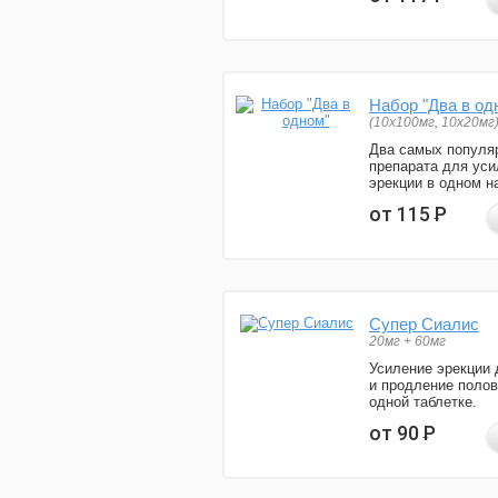
Набор "Два в од
(10x100мг, 10x20мг
Два самых популя
препарата для уси
эрекции в одном н
от 115
Р
Супер Сиалис
20мг + 60мг
Усиление эрекции 
и продление полов
одной таблетке.
от 90
Р