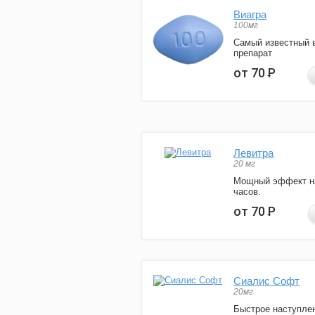
Виагра
100мг
Самый известный 
препарат
от 70
Р
Левитра
20 мг
Мощный эффект н
часов.
от 70
Р
Сиалис Софт
20мг
Быстрое наступле