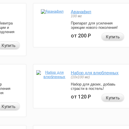
Аванафил
100 мг
Левитра
Препарат для усиления
ции и
эрекции нового поколения!
родления
от 200
Р
Купить
Купить
Набор для влюбленных
(10х100 мг)
р
Набор для двоих, добавь
иления
страсти в постель!
ия
от 120
Р
Купить
Купить