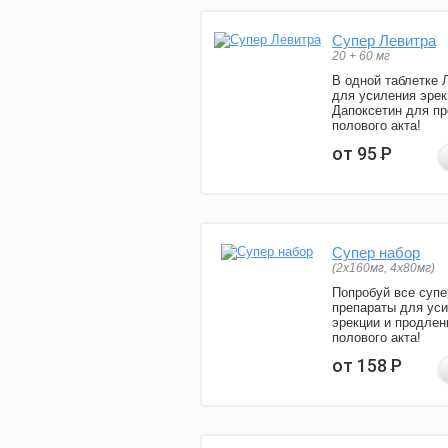
Супер Левитра
20 + 60 мг
В одной таблетке 
для усиления эрек
Дапоксетин для п
полового акта!
от 95
Р
Супер набор
(2х160мг, 4х80мг)
Попробуй все супе
препараты для ус
эрекции и продлен
полового акта!
от 158
Р