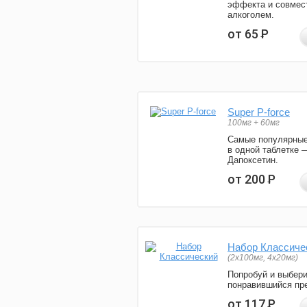
эффекта и совмес
алкоголем.
от 65
Р
Super P-force
100мг + 60мг
Самые популярные
в одной таблетке 
Дапоксетин.
от 200
Р
Набор Классиче
(2x100мг, 4x20мг)
Попробуй и выбер
понравившийся пре
от 117
Р