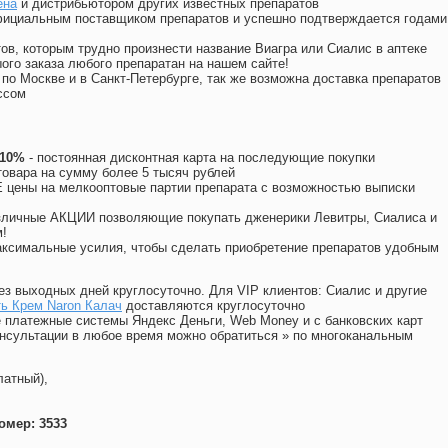
ена
и дистрибьютором других известных препаратов
официальным поставщиком препаратов и успешно подтверждается годами
ов, которым трудно произнести название Виагра или Сиалис в аптеке
ого заказа любого препаратан на нашем сайте!
 по Москве и в Санкт-Петербурге, так же возможна доставка препаратов
ссом
 10%
- постоянная дисконтная карта на последующие покупки
товара на сумму более 5 тысяч рублей
цены на мелкооптовые партии препарата с возможностью выписки
различные АКЦИИ позволяющие покупать дженерики Левитры, Сиалиса и
!
ксимальные усилия, чтобы сделать приобретение препаратов удобным
ез выходных дней круглосуточно. Для VIP клиентов: Сиалис и другие
ь Крем Naron Калач
доставляются круглосуточно
 платежные системы Яндекс Деньги, Web Money и с банковских карт
консультации в любое время можно обратиться
»
по многоканальным
латный),
омер: 3533