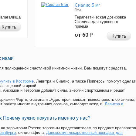
Сиалис 5 мг
5мг
 влагалища
Терапевтическая дозировка
Сиалиса для курсового
приема
Купить
от 60
Р
Купить
с нами
я полноценной счастливой инитмной жизни. Вам помогут средства,
купить в Костроме
, Левитра и Сиалис, а также Попперсы помогут сделат
насыщенной и яркой
п, Ансомон и Гетропин добавят силы, энергии спортсменам и решат
, Мориамин Форте, Guarana и Экдистерон повысят выносливость организма,
т работу многих внутренних органов, омолодят кожу, и,
Левитра в
 Почему нужно покупать именно у нас?
на территории России торговым представителем по продаже препаратов
ринбурге
, силденафила
,
Дапоксетин лекарственный препарат для