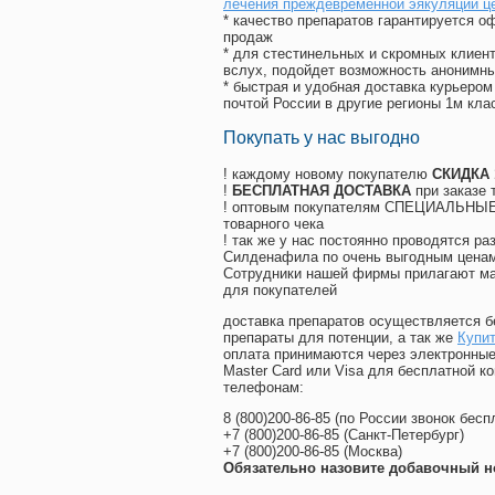
лечения преждевременной эякуляции ц
* качество препаратов гарантируется 
продаж
* для стестинельных и скромных клиент
вслух, подойдет возможность анонимны
* быстрая и удобная доставка курьером
почтой России в другие регионы 1м кла
Покупать у нас выгодно
! каждому новому покупателю
СКИДКА
!
БЕСПЛАТНАЯ ДОСТАВКА
при заказе 
! оптовым покупателям СПЕЦИАЛЬНЫЕ 
товарного чека
! так же у нас постоянно проводятся 
Силденафила по очень выгодным ценам
Cотрудники нашей фирмы прилагают ма
для покупателей
доставка препаратов осуществляется б
препараты для потенции, а так же
Купит
оплата принимаются через электронные
Master Card или Visa для бесплатной 
телефонам:
8
(800
)200-86-85
(
по России звонок бесп
+7
(800
)200-86-85
(
Санкт-Петербург)
+7
(800
)200-86-85
(
Москва)
Обязательно назовите добавочный н