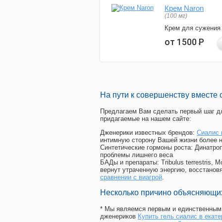
Крем Naron
(100 мг)
Крем для сужения
от 1500
Р
На пути к совершенству вместе 
Предлагаем Вам сделать первый шаг дл
придагаемые на нашем сайте:
Дженерики известных брендов:
Сиалис 
интимную сторону Вашей жизни более 
Синтетические гормоны роста
: Динатро
проблемы лишнего веса
БАДы и препараты:
Tribulus terrestris
вернут утраченную энергию, восстановя
сравнении с виагрой
.
Несколько причино объясняющих
* Мы являемся первым и единственным 
дженериков
Купить гель сиалис в екате