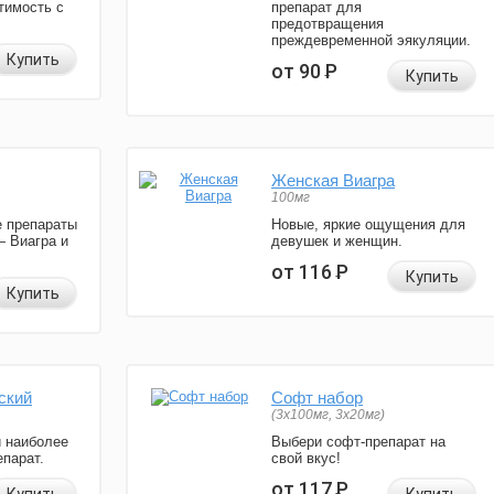
тимость с
препарат для
предотвращения
преждевременной эякуляции.
Купить
от 90
Р
Купить
Женская Виагра
100мг
 препараты
Новые, яркие ощущения для
— Виагра и
девушек и женщин.
от 116
Р
Купить
Купить
ский
Софт набор
(3x100мг, 3x20мг)
и наиболее
Выбери софт-препарат на
парат.
свой вкус!
от 117
Р