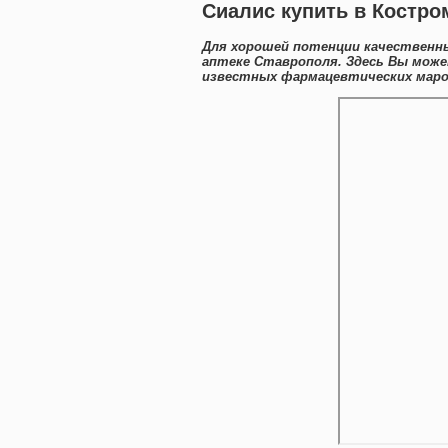
Сиалис купить в Костро
Для хорошей потенции качественн
аптеке Ставрополя. Здесь Вы мож
известных фармацевтических марок