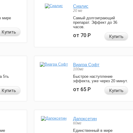
Сиалис
20 мг
в мире
Самый долгоиграющий
препарат. Эффект до 36
часов.
Купить
от 70
Р
Купить
Виагра Софт
100мг
а 5ть
Быстрое наступление
эффекта, уже через 20 минут.
от 65
Р
Купить
Купить
Дапоксетин
60мг
ние
Единственный в мире