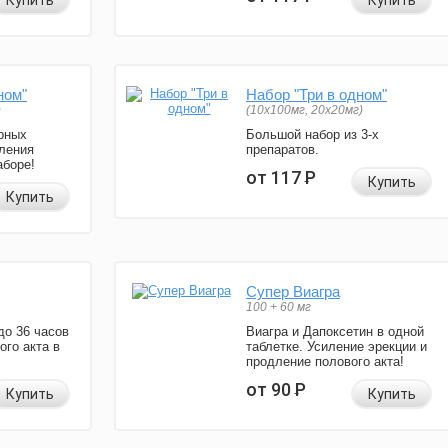
Купить
Купить
ном"
Набор "Три в одном"
)
(10x100мг, 20x20мг)
рных
Большой набор из 3-х
ления
препаратов.
аборе!
от 117
Р
Купить
Купить
Супер Виагра
100 + 60 мг
до 36 часов
Виагра и Дапоксетин в одной
ого акта в
таблетке. Усиление эрекции и
продление полового акта!
от 90
Р
Купить
Купить