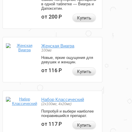
в одной таблетке — Виагра и
Дапоксетин.
от 200
Р
Купить
Женская Виагра
100мг
Новые, яркие ощущения для
девушек и женщин.
от 116
Р
Купить
Набор Классический
(2x100мг, 4x20мг)
Попробуй и выбери наиболее
понравившийся препарат.
от 117
Р
Купить