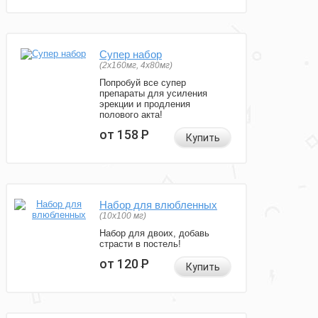
Супер набор
(2х160мг, 4х80мг)
Попробуй все супер
препараты для усиления
эрекции и продления
полового акта!
от 158
Р
Купить
Набор для влюбленных
(10х100 мг)
Набор для двоих, добавь
страсти в постель!
от 120
Р
Купить