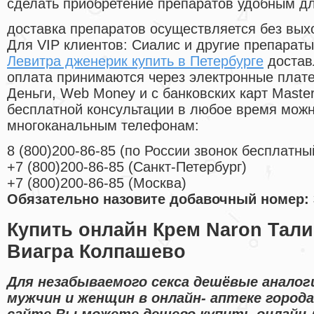
сделать приобретение препаратов удобным д
доставка препаратов осуществляется без вых
Для VIP клиентов: Сиалис и другие препараты
Левитра дженерик купить в Петербурге
достав
оплата принимаются через электронные плат
Деньги, Web Money и с банковских карт Master
бесплатной консультации в любое время мож
многоканальным телефонам:
8
(800
)200-86-85
(
по России звонок бесплатны
+7
(800
)200-86-85
(
Санкт-Петербург)
+7
(800
)200-86-85
(
Москва)
Обязательно назовите добавочный номер: 
Купить онлайн Крем Naron Тал
Виагра Колпашево
Для незабываемого секса дешёвые аналог
мужчин и женщин в онлайн- аптеке город
сайте Вы можете дешево купить онлайн 