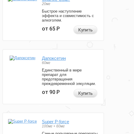
20мг
Быстрое наступление
эффекта и совместимость с
алкоголем.
от 65
Р
Купить
Дапоксетин
60мг
Единственный в мире
препарат для
предотвращения
преждевременной эякуляции.
от 90
Р
Купить
Super P-force
100мг + 60мг
Самые популярные препараты