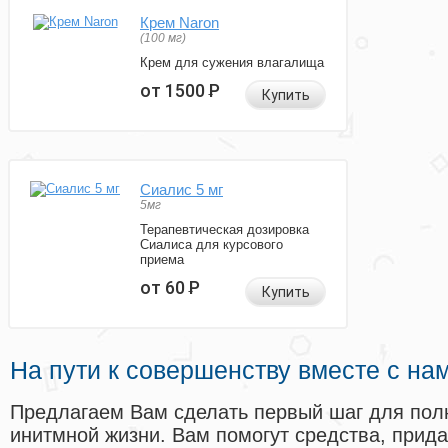
Крем Naron
(100 мг)
Крем для сужения влагалища
от 1500
Р
Купить
Сиалис 5 мг
5мг
Терапевтическая дозировка
Сиалиса для курсового
приема
от 60
Р
Купить
На пути к совершенству вместе с на
Предлагаем Вам сделать первый шаг для пол
инитмной жизни. Вам помогут средства, прид