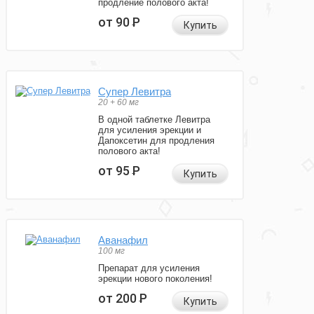
продление полового акта!
от 90
Р
Купить
Супер Левитра
20 + 60 мг
В одной таблетке Левитра
для усиления эрекции и
Дапоксетин для продления
полового акта!
от 95
Р
Купить
Аванафил
100 мг
Препарат для усиления
эрекции нового поколения!
от 200
Р
Купить