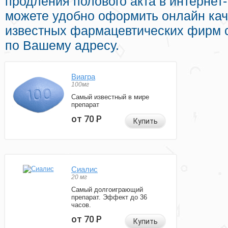
продления полового акта в интернет-
можете удобно оформить онлайн ка
известных фармацевтических фирм с
по Вашему адресу.
Виагра
100мг
Самый известный в мире
препарат
от 70
Р
Купить
Сиалис
20 мг
Самый долгоиграющий
препарат. Эффект до 36
часов.
от 70
Р
Купить