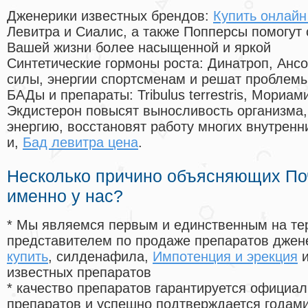
Дженерики известных брендов:
Купить онлайн
Левитра и Сиалис, а также Попперсы помогут
Вашей жизни более насыщенной и яркой
Синтетические гормоны роста
: Динатроп, Анс
силы, энергии спортсменам и решат проблем
БАДы и препараты:
Tribulus terrestris, Мориа
Экдистерон повысят выносливость организма,
энергию, восстановят работу многих внутренн
и,
Бад левитра цена
.
Несколько причино объясняющих По
именно у нас?
* Мы являемся первым и единственным на те
представителем по продаже препаратов дже
купить
, силденафила
,
Импотенция и эрекция
и
известных препаратов
* качество препаратов гарантируется офици
препаратов и успешно подтверждается годам