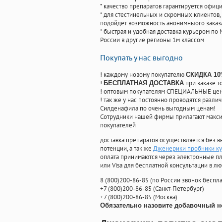
* качество препаратов гарантируется офи
* для стестинельных и скромных клиентов,
подойдет возможность анонимныого заказа
* быстрая и удобная доставка курьером по 
России в другие регионы 1м классом
Покупать у нас выгодно
! каждому новому покупателю
СКИДКА 1
!
при заказе т
БЕСПЛАТНАЯ ДОСТАВКА
! оптовым покупателям СПЕЦИАЛЬНЫЕ цены
! так же у нас постоянно проводятся раз
Силденафила по очень выгодным ценам!
Cотрудники нашей фирмы прилагают макси
покупателей
доставка препаратов осуществляется без в
потенции, а так же
Дженерики пробники ку
оплата принимаются через электронные пл
или Visa для бесплатной консультации в л
8
(800
)200-86-85
(
по России звонок беспла
+7
(800
)200-86-85
(
Санкт-Петербург)
+7
(800
)200-86-85
(
Москва)
Обязательно назовите добавочный н