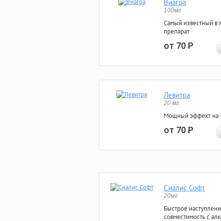
Виагра
100мг
Самый известный в 
препарат
от 70
Р
Левитра
20 мг
Мощный эффект на 5
от 70
Р
Сиалис Софт
20мг
Быстрое наступлени
совместимость с ал