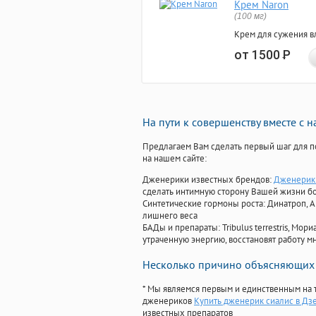
Крем Naron
(100 мг)
Крем для сужения в
от 1500
Р
На пути к совершенству вместе с 
Предлагаем Вам сделать первый шаг для п
на нашем сайте:
Дженерики известных брендов:
Дженерики
сделать интимную сторону Вашей жизни б
Синтетические гормоны роста
: Динатроп, 
лишнего веса
БАДы и препараты:
Tribulus terrestris, М
утраченную энергию, восстановят работу мн
Несколько причино объясняющих 
* Мы являемся первым и единственным на 
дженериков
Купить дженерик сиалис в Дз
известных препаратов