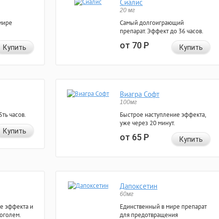
Сиалис
20 мг
мире
Самый долгоиграющий
препарат. Эффект до 36 часов.
от 70
Р
Купить
Купить
Виагра Софт
100мг
ть часов.
Быстрое наступление эффекта,
уже через 20 минут.
Купить
от 65
Р
Купить
Дапоксетин
60мг
е эффекта и
Единственный в мире препарат
коголем.
для предотвращения