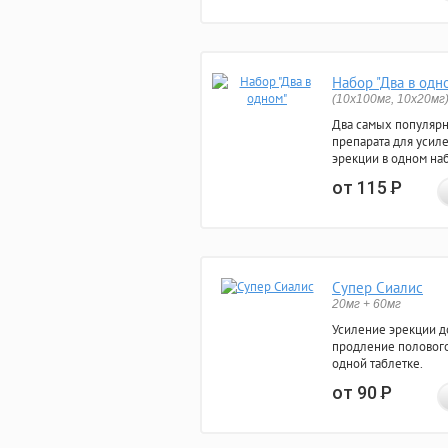
Набор "Два в одн
(10x100мг, 10x20мг
Два самых популяр
препарата для усил
эрекции в одном на
от 115
Р
Супер Сиалис
20мг + 60мг
Усиление эрекции до
продление полового
одной таблетке.
от 90
Р