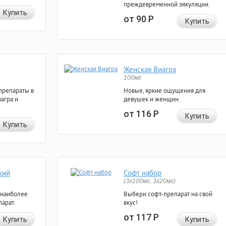
преждевременной эякуляции.
Купить
от 90
Р
Купить
Женская Виагра
100мг
препараты в
Новые, яркие ощущения для
агра и
девушек и женщин.
от 116
Р
Купить
Купить
кий
Софт набор
(3x100мг, 3x20мг)
 наиболее
Выбери софт-препарат на свой
арат.
вкус!
от 117
Р
Купить
Купить