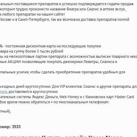
циальным поставщиком препаратов и успешно подтверждается годами продаж
 которым трудно произнести название Виагра или Сиалис в аптеке вслух,
 любого препаратан на нашем сайте!
Москве и в Санкт-Петербурге, так же возможна доставка препаратов почтой
- постоянная дисконтная карта на последующие покупки
0%
овара на сумму более 5 тысяч рублей
 на мелкооптовые партии препарата с возможностью выписки товарного чек
личные АКЦИИ позволяющие покупать дженерики Левитры, Сиалиса и
мальные усилия, чтобы сделать приобретение препаратов удобным для
ыходных дней круглосуточно. Для VIP клиентов: Сиалис и другие препараты дл
пить
доставляются круглосуточно
атежные системы Яндекс Деньги, Web Money и с банковских карт Master Card
юбое время можно обратиться
»
по многоканальным телефонам:
тный),
омер: 3533