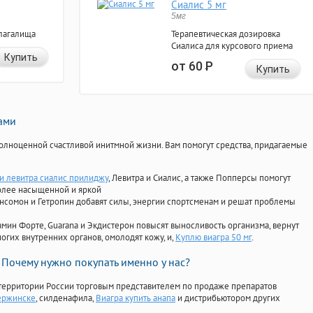
Сиалис 5 мг
5мг
лагалища
Терапевтическая дозировка
Сиалиса для курсового приема
Купить
от 60
Р
Купить
нами
олноценной счастливой инитмной жизни. Вам помогут средства, придагаемые
 левитра сиалис прилиджу
, Левитра и Сиалис, а также Попперсы помогут
олее насыщенной и яркой
Ансомон и Гетропин добавят силы, энергии спортсменам и решат проблемы
ориамин Форте, Guarana и Экдистерон повысят выносливость организма, вернут
огих внутренних органов, омолодят кожу, и,
Куплю виагра 50 мг
.
Почему нужно покупать именно у нас?
территории России торговым представителем по продаже препаратов
ержинске
, силденафила
,
Виагра купить анапа
и дистрибьютором других