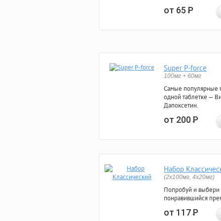
от 65
Р
Super P-force
100мг + 60мг
Самые популярные 
одной таблетке — Ви
Дапоксетин.
от 200
Р
Набор Классичес
(2x100мг, 4x20мг)
Попробуй и выбери
понравившийся преп
от 117
Р