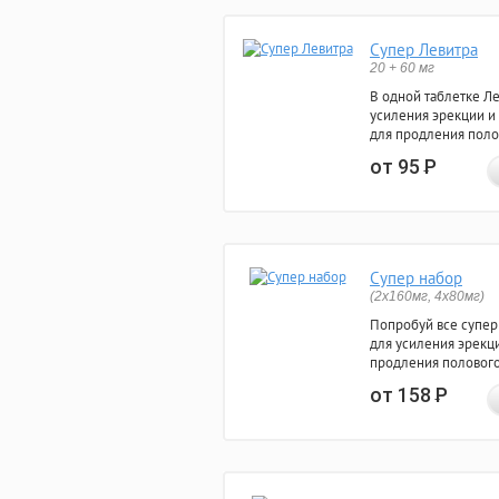
Супер Левитра
20 + 60 мг
В одной таблетке Л
усиления эрекции и
для продления поло
от 95
Р
Супер набор
(2х160мг, 4х80мг)
Попробуй все супер
для усиления эрекц
продления полового
от 158
Р