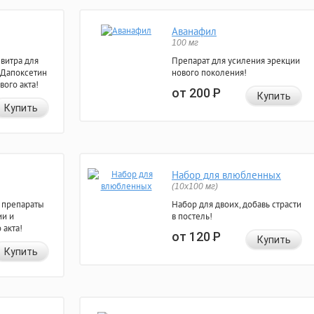
Аванафил
100 мг
евитра для
Препарат для усиления эрекции
 Дапоксетин
нового поколения!
вого акта!
от 200
Р
Купить
Купить
Набор для влюбленных
(10х100 мг)
 препараты
Набор для двоих, добавь страсти
ии и
в постель!
 акта!
от 120
Р
Купить
Купить