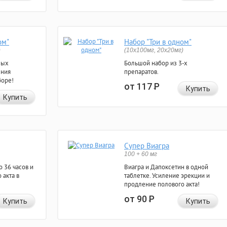
ом"
Набор "Три в одном"
)
(10x100мг, 20x20мг)
ных
Большой набор из 3-х
ения
препаратов.
боре!
от 117
Р
Купить
Купить
Супер Виагра
100 + 60 мг
 36 часов и
Виагра и Дапоксетин в одной
 акта в
таблетке. Усиление эрекции и
продление полового акта!
от 90
Р
Купить
Купить