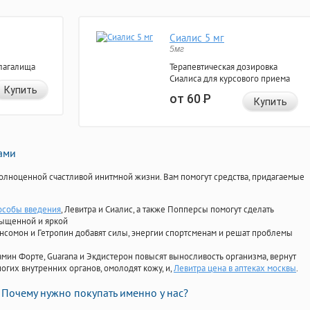
Сиалис 5 мг
5мг
лагалища
Терапевтическая дозировка
Сиалиса для курсового приема
Купить
от 60
Р
Купить
нами
олноценной счастливой инитмной жизни. Вам помогут средства, придагаемые
особы введения
, Левитра и Сиалис, а также Попперсы помогут сделать
сыщенной и яркой
Ансомон и Гетропин добавят силы, энергии спортсменам и решат проблемы
ориамин Форте, Guarana и Экдистерон повысят выносливость организма, вернут
огих внутренних органов, омолодят кожу, и,
Левитра цена в аптеках москвы
.
Почему нужно покупать именно у нас?