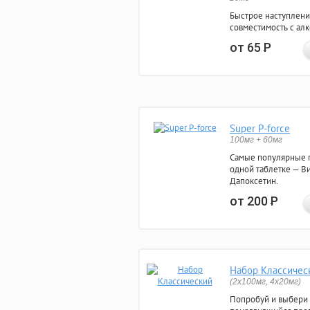
Быстрое наступлени
совместимость с ал
от 65
Р
Super P-force
100мг + 60мг
Самые популярные 
одной таблетке — Ви
Дапоксетин.
от 200
Р
Набор Классичес
(2x100мг, 4x20мг)
Попробуй и выбери