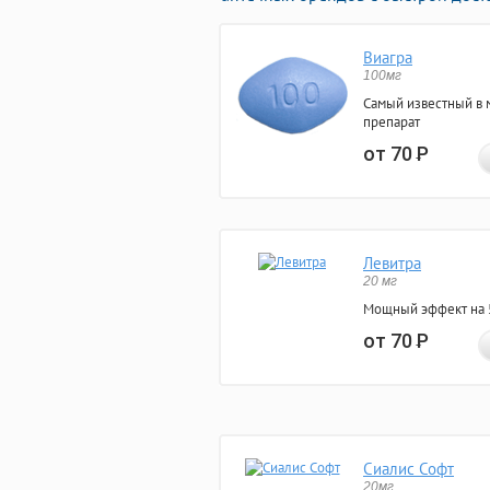
Виагра
100мг
Самый известный в 
препарат
от 70
Р
Левитра
20 мг
Мощный эффект на 5
от 70
Р
Сиалис Софт
20мг