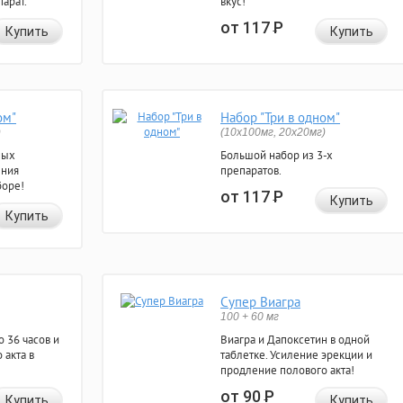
арат.
вкус!
от 117
Р
Купить
Купить
ом"
Набор "Три в одном"
)
(10x100мг, 20x20мг)
ных
Большой набор из 3-х
ения
препаратов.
боре!
от 117
Р
Купить
Купить
Супер Виагра
100 + 60 мг
 36 часов и
Виагра и Дапоксетин в одной
 акта в
таблетке. Усиление эрекции и
продление полового акта!
от 90
Р
Купить
Купить