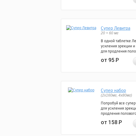
Супер Левитра
20 + 60 мг
В одной таблетке Л
усиления эрекции и
для продления поло
от 95
Р
Супер набор
(2х160мг, 4х80мг)
Попробуй все супер
для усиления эрекц
продления полового
от 158
Р