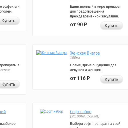
е эффекта и
Единственный в мире препарат
коголем.
для предотвращения
преждевременной эякуляции.
Купить
от 90
Р
Купить
Женская Виагра
100мг
препараты в
Новые, яркие ощущения для
агра и
девушек и женщин.
от 116
Р
Купить
Купить
кий
Софт набор
(3x100мг, 3x20мг)
 наиболее
Выбери софт-препарат на свой