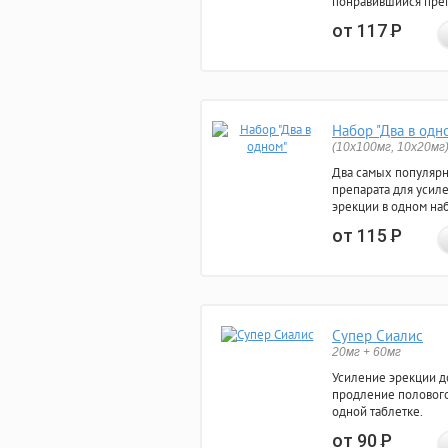
понравившийся преп
от 117
Р
Набор "Два в одн
(10x100мг, 10x20мг
Два самых популяр
препарата для усил
эрекции в одном на
от 115
Р
Супер Сиалис
20мг + 60мг
Усиление эрекции до
продление полового
одной таблетке.
от 90
Р