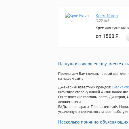
Крем Naron
(100 мг)
Крем для сужения в
от 1500
Р
На пути к совершенству вместе с 
Предлагаем Вам сделать первый шаг для п
на нашем сайте:
Дженерики известных брендов:
Сиалис сп
интимную сторону Вашей жизни более на
Синтетические гормоны роста
: Динатроп, 
лишнего веса
БАДы и препараты:
Tribulus terrestris, М
утраченную энергию, восстановят работу мн
Несколько причино объясняющих 