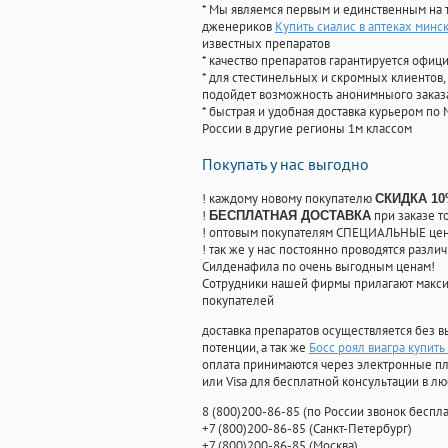
* Мы являемся первым и единственным на 
дженериков
Купить сиалис в аптеках минс
известных препаратов
* качество препаратов гарантируется офи
* для стестинельных и скромных клиентов,
подойдет возможность анонимныого заказа
* быстрая и удобная доставка курьером по 
России в другие регионы 1м классом
Покупать у нас выгодно
! каждому новому покупателю
СКИДКА 1
!
при заказе т
БЕСПЛАТНАЯ ДОСТАВКА
! оптовым покупателям СПЕЦИАЛЬНЫЕ цены
! так же у нас постоянно проводятся раз
Силденафила по очень выгодным ценам!
Cотрудники нашей фирмы прилагают макси
покупателей
доставка препаратов осуществляется без в
потенции, а так же
Босс роял виагра купить
оплата принимаются через электронные пл
или Visa для бесплатной консультации в л
8
(800
)200-86-85
(
по России звонок беспла
+7
(800
)200-86-85
(
Санкт-Петербург)
+7
(800
)200-86-85
(
Москва)