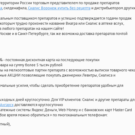
территории России торговым представителем по продаже препаратов
ка
, силденафила
,
Сиалис Воронеж купить без рецепта
и дистрибьютором други
циальным поставщиком препаратов и успешно подтверждается годами продаж
 которым трудно произнести название Виагра или Сиалис в аптеке вслух,
 любого препаратан на нашем сайте!
Москве и в Санкт-Петербурге, так же возможна доставка препаратов почтой
- постоянная дисконтная карта на последующие покупки
0%
овара на сумму более 5 тысяч рублей
 на мелкооптовые партии препарата с возможностью выписки товарного чек
личные АКЦИИ позволяющие покупать дженерики Левитры, Сиалиса и
мальные усилия, чтобы сделать приобретение препаратов удобным для
ыходных дней круглосуточно. Для VIP клиентов: Сиалис и другие препараты дл
 Ангарск
доставляются круглосуточно
атежные системы Яндекс Деньги, Web Money и с банковских карт Master Card
юбое время можно обратиться
»
по многоканальным телефонам:
тный),