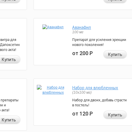
Аванафил
100 мг
евитра для
Препарат для усиления эрекции
 Дапоксетин
нового поколения!
вого акта!
от 200
Р
Купить
Купить
Набор для влюбленных
(10х100 мг)
 препараты
Набор для двоих, добавь страсти
ии и
в постель!
 акта!
от 120
Р
Купить
Купить