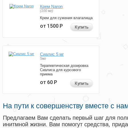
Крем Naron
(100 мг)
Крем для сужения влагалища
от 1500
Р
Купить
Сиалис 5 мг
5мг
Терапевтическая дозировка
Сиалиса для курсового
приема
от 60
Р
Купить
На пути к совершенству вместе с на
Предлагаем Вам сделать первый шаг для пол
инитмной жизни. Вам помогут средства, прид