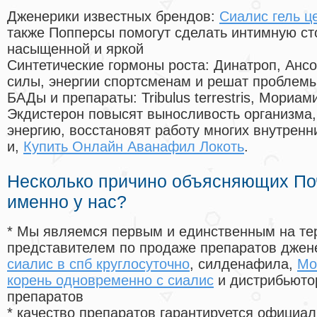
Дженерики известных брендов:
Сиалис гель ц
также Попперсы помогут сделать интимную с
насыщенной и яркой
Синтетические гормоны роста
: Динатроп, Анс
силы, энергии спортсменам и решат проблем
БАДы и препараты:
Tribulus terrestris, Мориа
Экдистерон повысят выносливость организма,
энергию, восстановят работу многих внутренн
и,
Купить Онлайн Аванафил Локоть
.
Несколько причино объясняющих По
именно у нас?
* Мы являемся первым и единственным на те
представителем по продаже препаратов дже
сиалис в спб круглосуточно
, силденафила
,
Мо
корень одновременно с сиалис
и дистрибьюто
препаратов
* качество препаратов гарантируется офици