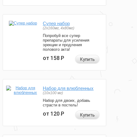
Супер набор
(2х160мг, 4х80мг)
Попробуй все супер
препараты для усиления
эрекции и продления
полового акта!
от 158
Р
Купить
Набор для влюбленных
(10х100 мг)
Набор для двоих, добавь
страсти в постель!
от 120
Р
Купить