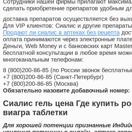
Cотрудники нашей фирмы прилагают максима
сделать приобретение препаратов удобным д
доставка препаратов осуществляется без вых
Для VIP клиентов: Сиалис и другие препараты
Продают ли сиалис в аптеках без рецепта
дос
оплата принимаются через электронные плат
Деньги, Web Money и с банковских карт Master
бесплатной консультации в любое время мож
многоканальным телефонам:
8
(800
)200-86-85
(
по России звонок бесплатны
+7
(800
)200-86-85
(
Санкт-Петербург)
+7
(800
)200-86-85
(
Москва)
Обязательно назовите добавочный номер: 
Сиалис гель цена Где купить ро
виагра таблетки
Для хорошей потенции признанные Индийс
усиления потенции в онлайн- аптеке горо