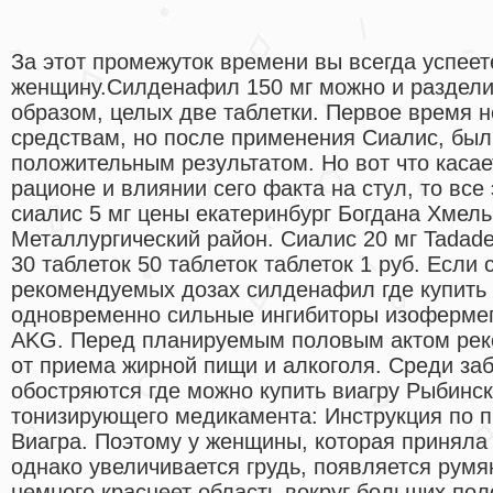
За этот промежуток времени вы всегда успее
женщину.Силденафил 150 мг можно и раздели
образом, целых две таблетки. Первое время 
средствам, но после применения Сиалис, был
положительным результатом. Но вот что касае
рационе и влиянии сего факта на стул, то все
сиалис 5 мг цены екатеринбург Богдана Хмель
Металлургический район. Сиалис 20 мг Tadadel
30 таблеток 50 таблеток таблеток 1 руб. Есл
рекомендуемых дозах силденафил где купить
одновременно сильные ингибиторы изофермеп
AKG. Перед планируемым половым актом рек
от приема жирной пищи и алкоголя. Среди за
обостряются где можно купить виагру Рыбинс
тонизирующего медикамента: Инструкция по 
Виагра. Поэтому у женщины, которая приняла 
однако увеличивается грудь, появляется румя
немного краснеет область вокруг больших пол