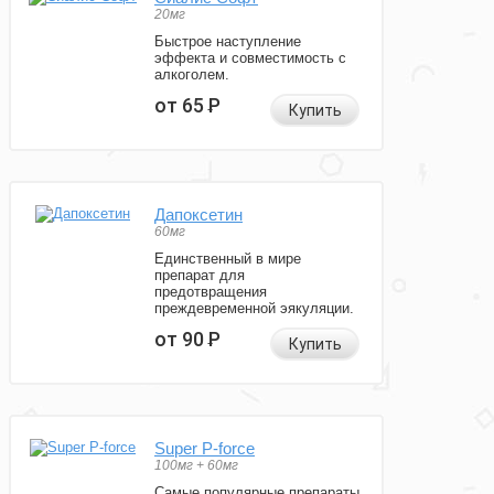
20мг
Быстрое наступление
эффекта и совместимость с
алкоголем.
от 65
Р
Купить
Дапоксетин
60мг
Единственный в мире
препарат для
предотвращения
преждевременной эякуляции.
от 90
Р
Купить
Super P-force
100мг + 60мг
Самые популярные препараты