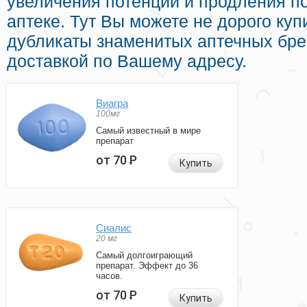
увеличения потенции и продления по
аптеке. Тут Вы можете не дорого ку
дубликаты знаменитых аптечных бре
доставкой по Вашему адресу.
Виагра
100мг
Самый известный в мире
препарат
от 70
Р
Купить
Сиалис
20 мг
Самый долгоиграющий
препарат. Эффект до 36
часов.
от 70
Р
Купить