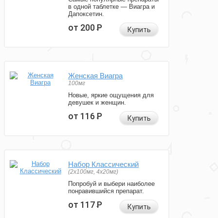
в одной таблетке — Виагра и
Дапоксетин.
от 200
Р
Купить
Женская Виагра
100мг
Новые, яркие ощущения для
девушек и женщин.
от 116
Р
Купить
Набор Классический
(2x100мг, 4x20мг)
Попробуй и выбери наиболее
понравившийся препарат.
от 117
Р
Купить