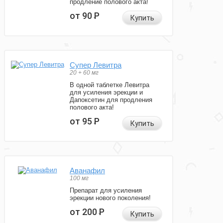
продление полового акта!
от 90
Р
Купить
Супер Левитра
20 + 60 мг
В одной таблетке Левитра
для усиления эрекции и
Дапоксетин для продления
полового акта!
от 95
Р
Купить
Аванафил
100 мг
Препарат для усиления
эрекции нового поколения!
от 200
Р
Купить