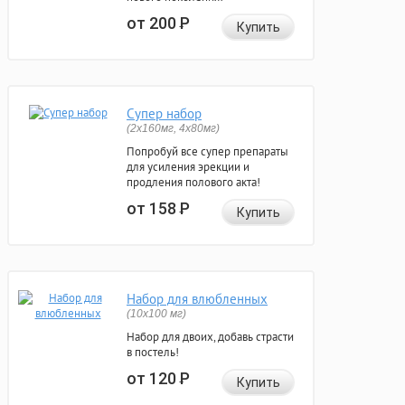
от 200
Р
Купить
Супер набор
(2х160мг, 4х80мг)
Попробуй все супер препараты
для усиления эрекции и
продления полового акта!
от 158
Р
Купить
Набор для влюбленных
(10х100 мг)
Набор для двоих, добавь страсти
в постель!
от 120
Р
Купить