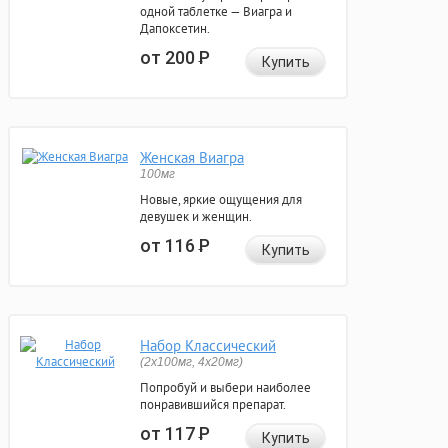
одной таблетке — Виагра и
Дапоксетин.
от 200
Р
Купить
Женская Виагра
100мг
Новые, яркие ощущения для
девушек и женщин.
от 116
Р
Купить
Набор Классический
(2x100мг, 4x20мг)
Попробуй и выбери наиболее
понравившийся препарат.
от 117
Р
Купить