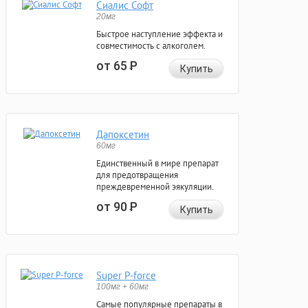
Сиалис Софт
20мг
Быстрое наступление эффекта и
совместимость с алкоголем.
от 65
Р
Купить
Дапоксетин
60мг
Единственный в мире препарат
для предотвращения
преждевременной эякуляции.
от 90
Р
Купить
Super P-force
100мг + 60мг
Самые популярные препараты в