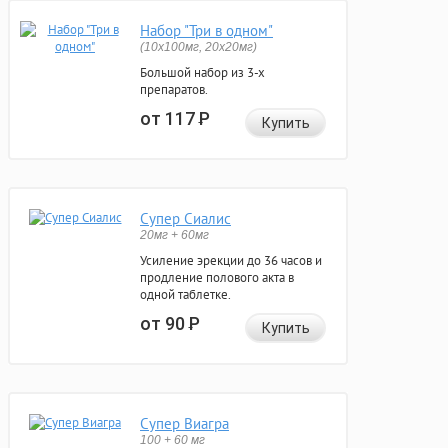
Набор "Три в одном"
(10x100мг, 20x20мг)
Большой набор из 3-х
препаратов.
от 117
Р
Купить
Супер Сиалис
20мг + 60мг
Усиление эрекции до 36 часов и
продление полового акта в
одной таблетке.
от 90
Р
Купить
Супер Виагра
100 + 60 мг