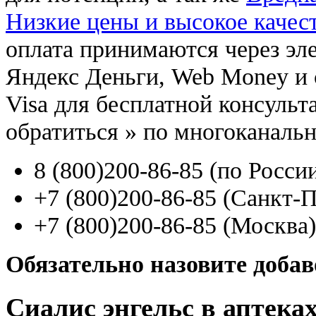
Низкие цены и высокое качес
оплата принимаются через э
Яндекс Деньги, Web Money и с
Visa для бесплатной консуль
обратиться
»
по многоканаль
8
(800
)200-86-85
(
по Росси
+7
(800
)200-86-85
(
Санкт-П
+7
(800
)200-86-85
(
Москва)
Обязательно назовите доба
Сиалис энгельс в аптеках