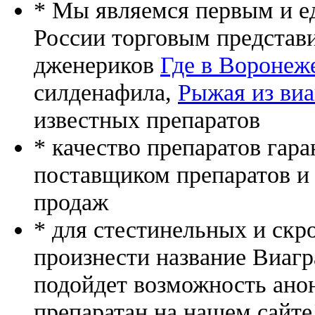
* Мы являемся первым и е
России торговым представ
дженериков
Где в Воронеже
силденафила
,
Рыжая из ви
известных препаратов
* качество препаратов гар
поставщиком препаратов и
продаж
* для стестинельных и скр
произнести название Виагр
подойдет возможность ано
препаратан на нашем сайте