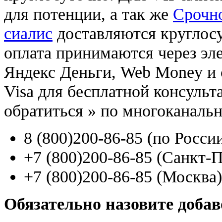
для потенции, а так же
Срочно
сиалис
доставляются круглос
оплата принимаются через э
Яндекс Деньги, Web Money и с
Visa для бесплатной консуль
обратиться
»
по многоканаль
8
(800
)200-86-85
(
по Росси
+7
(800
)200-86-85
(
Санкт-П
+7
(800
)200-86-85
(
Москва)
Обязательно назовите доба