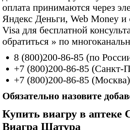
оплата принимаются через э
Яндекс Деньги, Web Money и с
Visa для бесплатной консуль
обратиться
»
по многоканаль
8
(800
)200-86-85
(
по Росси
+7
(800
)200-86-85
(
Санкт-П
+7
(800
)200-86-85
(
Москва)
Обязательно назовите доба
Купить виагру в аптеке 
Виагра Шатура