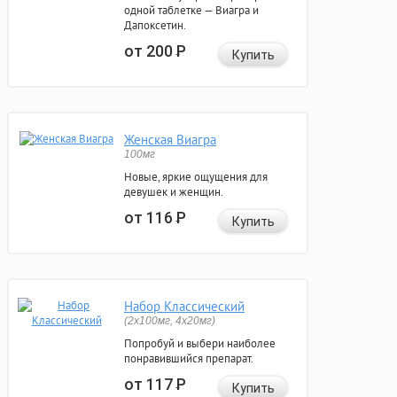
одной таблетке — Виагра и
Дапоксетин.
от 200
Р
Купить
Женская Виагра
100мг
Новые, яркие ощущения для
девушек и женщин.
от 116
Р
Купить
Набор Классический
(2x100мг, 4x20мг)
Попробуй и выбери наиболее
понравившийся препарат.
от 117
Р
Купить