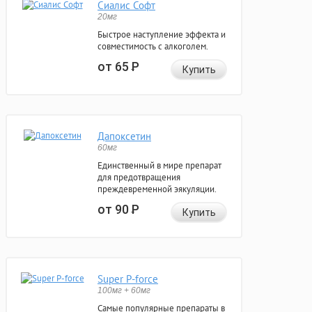
Сиалис Софт
20мг
Быстрое наступление эффекта и
совместимость с алкоголем.
от 65
Р
Купить
Дапоксетин
60мг
Единственный в мире препарат
для предотвращения
преждевременной эякуляции.
от 90
Р
Купить
Super P-force
100мг + 60мг
Самые популярные препараты в