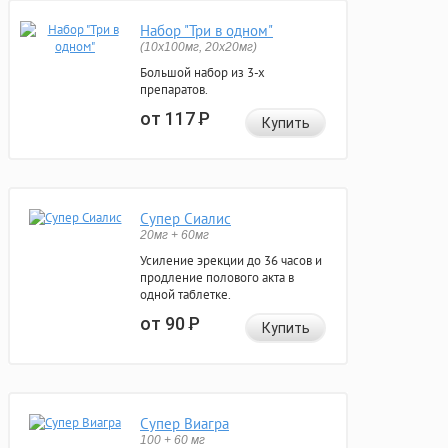
Набор "Три в одном"
(10x100мг, 20x20мг)
Большой набор из 3-х
препаратов.
от 117
Р
Купить
Супер Сиалис
20мг + 60мг
Усиление эрекции до 36 часов и
продление полового акта в
одной таблетке.
от 90
Р
Купить
Супер Виагра
100 + 60 мг