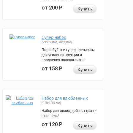
от 200
Р
Купить
Супер набор
(2х160мг, 4х80мг)
Попробуй все супер препараты
для усиления эрекции и
продления полового акта!
от 158
Р
Купить
Набор для влюбленных
(10х100 мг)
Набор для двоих, добавь страсти
в постель!
от 120
Р
Купить