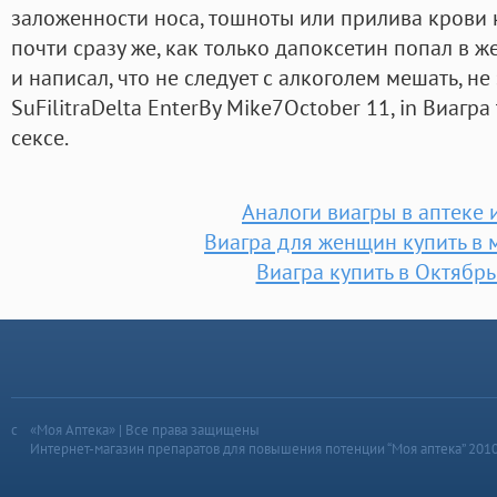
заложенности носа, тошноты или прилива крови к
почти сразу же, как только дапоксетин попал в ж
и написал, что не следует с алкоголем мешать, н
SuFilitraDelta EnterBy Mike7October 11, in Виаг
сексе.
Аналоги виагры в аптеке 
Виагра для женщин купить в 
Виагра купить в Октябр
«Моя Аптека» | Все права защищены
Интернет-магазин препаратов для повышения потенции “Моя аптека” 201