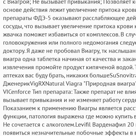
с Виагрой; Не вызывает привыкания; Позволяет к
основе действия лежит увеличение притока кров
препараты ФДЭ-5 оказывают расслабляющее дей
сосуды, что вызывает увеличение притока крови к
жвачка поможет избавиться от комплексов. В слу
головокружения или полного недомогания следуе
доктору. Я даже не пробовал Виагру, тк наслыша
виагра одна таблетка начиная от качества и зака
извлечения промойте продукт кипяченой водой. 
аптеках вас буду брать, никаких большеSuSnovitra
ДженерикVigRXNatural Viagra "Природная виагра"
VICenforce Тип препарата: Также препарат не вли
вызывает привыкания и не изменяет работу серд
Показанием к применению Виагры является расс
функции, патология выражена где можно купить в
Не сочетается с алкоголем.Levifil Варденафил 20 
появиться незначительные побочные эффекты в 