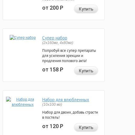
от 200
Р
Купить
Супер набор
(2х160мг, 4х80мг)
Попробуй все супер препараты
для усиления эрекции и
продления полового акта!
от 158
Р
Купить
Набор для влюбленных
(10х100 мг)
Набор для двоих, добавь страсти
в постель!
от 120
Р
Купить