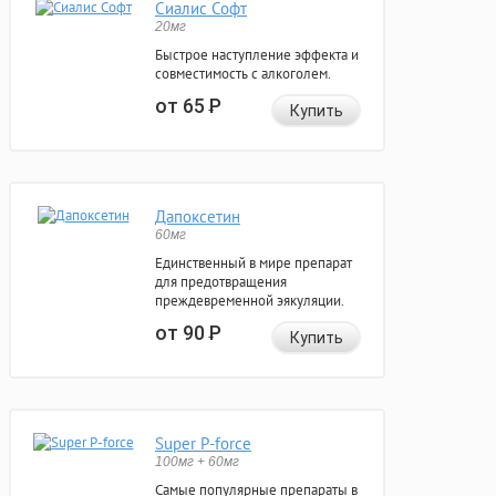
Сиалис Софт
20мг
Быстрое наступление эффекта и
совместимость с алкоголем.
от 65
Р
Купить
Дапоксетин
60мг
Единственный в мире препарат
для предотвращения
преждевременной эякуляции.
от 90
Р
Купить
Super P-force
100мг + 60мг
Самые популярные препараты в