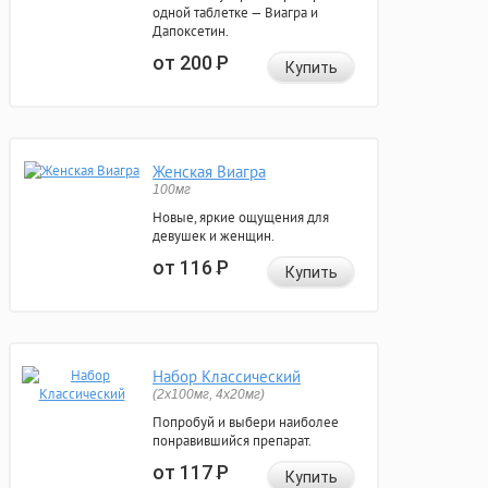
одной таблетке — Виагра и
Дапоксетин.
от 200
Р
Купить
Женская Виагра
100мг
Новые, яркие ощущения для
девушек и женщин.
от 116
Р
Купить
Набор Классический
(2x100мг, 4x20мг)
Попробуй и выбери наиболее
понравившийся препарат.
от 117
Р
Купить