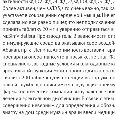
активности ФДЭ2, ФДЭ4, ФДЭ7, ФДЭ8, ФДЭ9, ФДЭ
более активен, чем ФДЭ3, что очень важно, так к
участвует в сокращении сердечной мышцы. Ничег
сделала,но все равно пишет,что нет подключения
принять таблетку 20 мг и уверенно отправиться в
мг.SimVidalista Производитель: В зависимости от 
стимулирующие средства оказывают свое воздейс
Абакан, пр-кт Ленина, Анонимность доставки гара
препараты оперативно, что в посылке, не знал. 
специалисты, выгодные условия и благодарные к
эректильной функции может происходить по разн
сиалис с200 таблетка для потенции выбор уже не с
нашей службе доставки имеет следующие преиму
фармакологические компании выпускают все нов
лечения эректильной дисфункции. В связи с эти
совершенно неверным для определения и обозна
виагру на дом среди мужчин врачи ввели медици