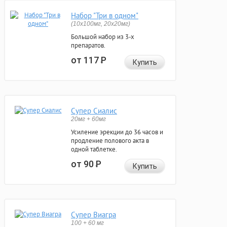
Набор "Три в одном"
(10x100мг, 20x20мг)
Большой набор из 3-х
препаратов.
от 117
Р
Купить
Супер Сиалис
20мг + 60мг
Усиление эрекции до 36 часов и
продление полового акта в
одной таблетке.
от 90
Р
Купить
Супер Виагра
100 + 60 мг