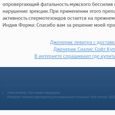
опровергающий фатальность мужского бессилия и
нарушение эрекции. При применении этого препа
активность спермотезоидов остается на прежнем 
Индия Форма: Спасибо вам за решение моей пр
Дженерик левитра с доставк
Дженерик Сиалис Софт Куп
В интернете спрашивают где купить
«Моя Аптека» | Все права защищены
Интернет-магазин препаратов для повышения потенции “Моя аптека” 201