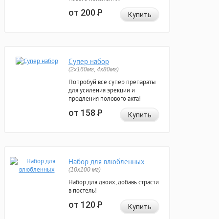
от 200
Р
Купить
Супер набор
(2х160мг, 4х80мг)
Попробуй все супер препараты
для усиления эрекции и
продления полового акта!
от 158
Р
Купить
Набор для влюбленных
(10х100 мг)
Набор для двоих, добавь страсти
в постель!
от 120
Р
Купить