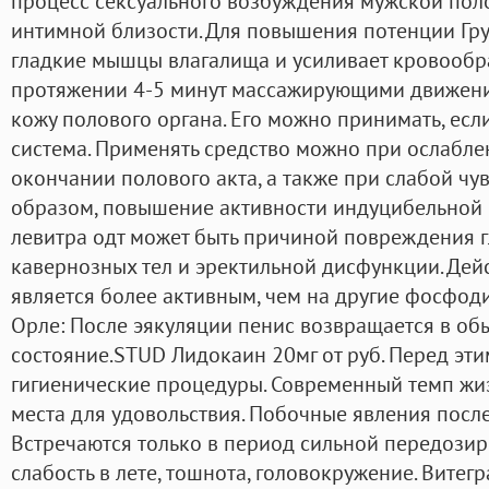
процесс сексуального возбуждения мужской пол
интимной близости. Для повышения потенции Гру
гладкие мышцы влагалища и усиливает кровообра
протяжении 4-5 минут массажирующими движения
кожу полового органа. Его можно принимать, есл
система. Применять средство можно при ослабле
окончании полового акта, а также при слабой чув
образом, повышение активности индуцибельной 
левитра одт может быть причиной повреждения
кавернозных тел и эректильной дисфункции. Дей
является более активным, чем на другие фосфоди
Орле: После эякуляции пенис возвращается в о
состояние.STUD Лидокаин 20мг от руб. Перед эт
гигиенические процедуры. Современный темп жи
места для удовольствия. Побочные явления пос
Встречаются только в период сильной передозир
слабость в лете, тошнота, головокружение. Вите