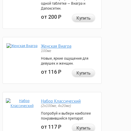
одной таблетке — Виагра и
Дапоксетин.
от 200
Р
Купить
Женская Виагра
100мг
Новые, яркие ощущения для
девушек и женщин.
от 116
Р
Купить
Набор Классический
(2x100мг, 4x20мг)
Попробуй и выбери наиболее
понравившийся препарат.
от 117
Р
Купить