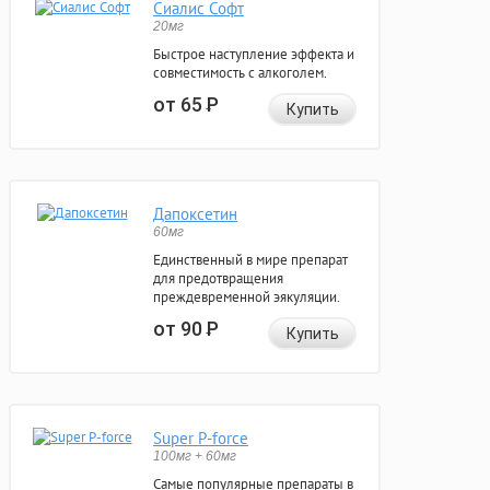
Сиалис Софт
20мг
Быстрое наступление эффекта и
совместимость с алкоголем.
от 65
Р
Купить
Дапоксетин
60мг
Единственный в мире препарат
для предотвращения
преждевременной эякуляции.
от 90
Р
Купить
Super P-force
100мг + 60мг
Самые популярные препараты в