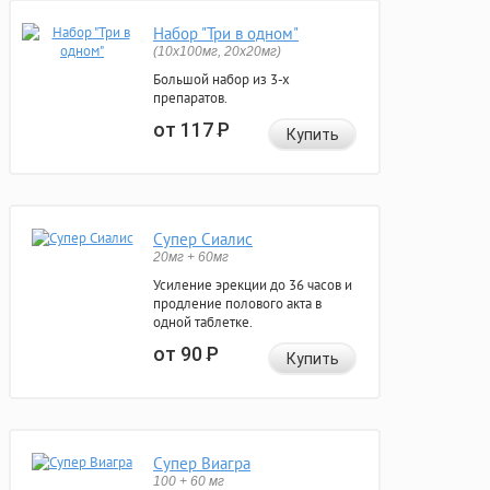
Набор "Три в одном"
(10x100мг, 20x20мг)
Большой набор из 3-х
препаратов.
от 117
Р
Купить
Супер Сиалис
20мг + 60мг
Усиление эрекции до 36 часов и
продление полового акта в
одной таблетке.
от 90
Р
Купить
Супер Виагра
100 + 60 мг