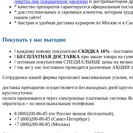
левитра при повышенном давлении
и дистрибьютором др
* качество препаратов гарантируется официальным пост
* для стестинельных и скромных клиентов, которым труд
нашем сайте!
* быстрая и удобная доставка курьером по Москве и в Са
Покупать у нас выгодно
! каждому новому покупателю
СКИДКА 10%
- постоянн
!
БЕСПЛАТНАЯ ДОСТАВКА
при заказе товара на сум
! оптовым покупателям СПЕЦИАЛЬНЫЕ цены на мелкоопт
! так же у нас постоянно проводятся различные АКЦИИ
Cотрудники нашей фирмы прилагают максимальные усилия, чт
доставка препаратов осуществляется без выходных дней кругло
круглосуточно
оплата принимаются через электронные платежные системы Янд
обратиться
»
по многоканальным телефонам:
8
(800
)200-86-85
(
по России звонок бесплатный),
+7
(800
)200-86-85
(
Санкт-Петербург)
+7
(800
)200-86-85
(
Москва)