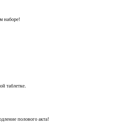
м наборе!
ой таблетке.
одление полового акта!