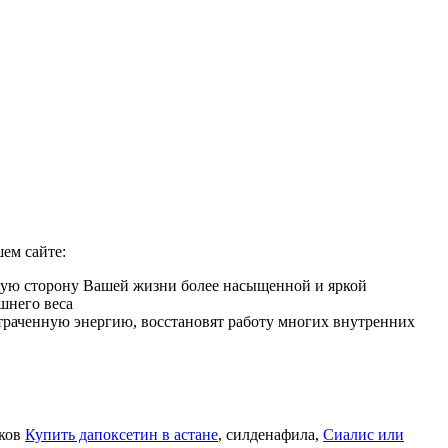
ем сайте:
мную сторону Вашей жизни более насыщенной и яркой
шнего веса
 утраченную энергию, восстановят работу многих внутренних
иков
Купить дапоксетин в астане
, силденафила
,
Сиалис или