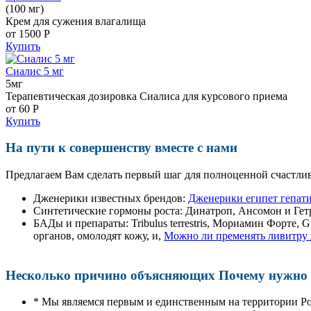
(100 мг)
Крем для сужения влагалища
от 1500
Р
Купить
Сиалис 5 мг
5мг
Терапевтическая дозировка Сиалиса для курсового приема
от 60
Р
Купить
На пути к совершенству вместе с нами
Предлагаем Вам сделать первый шаг для полноценной счастлив
Дженерики известных брендов:
Дженерики египет гепат
Синтетические гормоны роста
: Динатроп, Ансомон и Гет
БАДы и препараты:
Tribulus terrestris, Мориамин Форте
органов, омолодят кожу, и,
Можно ли пременять ливитру 
Несколько причино объясняющих Почему нужно п
* Мы являемся первым и единственным на территории Р