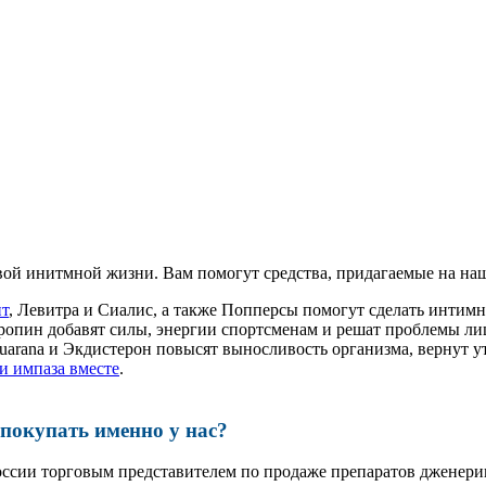
ой инитмной жизни. Вам помогут средства, придагаемые на наш
ит
, Левитра и Сиалис, а также Попперсы помогут сделать инти
ропин добавят силы, энергии спортсменам и решат проблемы ли
, Guarana и Экдистерон повысят выносливость организма, вернут
и импаза вместе
.
окупать именно у нас?
оссии торговым представителем по продаже препаратов дженер