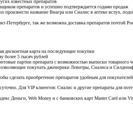
угих известных препаратов
авщиком препаратов и успешно подтверждается годами продаж
но произнести название Виагра или Сиалис в аптеке вслух, под
нкт-Петербурге, так же возможна доставка препаратов почтой Ро
ая дисконтная карта на последующие покупки
му более 5 тысяч рублей
овые партии препарата с возможностью выписки товарного ч
 позволяющие покупать дженерики Левитры, Сиалиса и Силдена
обы сделать приобретение препаратов удобным для покупателей
суточно. Для VIP клиентов: Сиалис и другие препараты для поте
екс Деньги, Web Money и с банковских карт Master Card или Vi