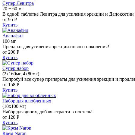
Супер Левитра
20 + 60 мг
В одной таблетке Левитра для усиления эрекции и Дапоксетин 
от 95
Р
Купить
Аванафил
100 мг
Препарат для усиления эрекции нового поколения!
от 200
Р
Купить
Супер набор
(2х160мг, 4х80мг)
Попробуй все супер препараты для усиления эрекции и продле
от 158
Р
Купить
Набор для влюбленных
(10х100 мг)
Набор для двоих, добавь страсти в постель!
от 120
Р
Купить
Крем Naron