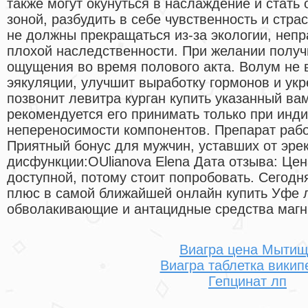
также могут окунуться в наслаждение и стать
зоной, разбудить в себе чувственность и стр
не должны прекращаться из-за экологии, непр
плохой наследственности. При желании полу
ощущения во время полового акта. Волум не 
эякуляции, улучшит выработку гормонов и ук
позвонит левитра курган купить указанный ва
рекомендуется его принимать только при инд
непереносимости компонентов. Препарат раб
Приятный бонус для мужчин, уставших от эре
дисфункции:OUlianova Elena Дата отзыва: Цен
доступной, потому стоит попробовать. Сегодня
плюс в самой ближайшей онлайн купить Уфе 
обволакивающие и антацидные средства магни
Виагра цена Мытищ
Виагра таблетка викип
Гепцинат лп