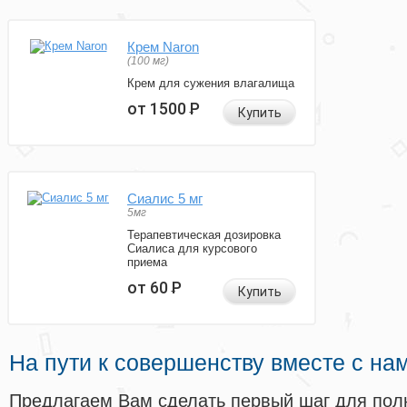
Крем Naron
(100 мг)
Крем для сужения влагалища
от 1500
Р
Купить
Сиалис 5 мг
5мг
Терапевтическая дозировка
Сиалиса для курсового
приема
от 60
Р
Купить
На пути к совершенству вместе с на
Предлагаем Вам сделать первый шаг для пол