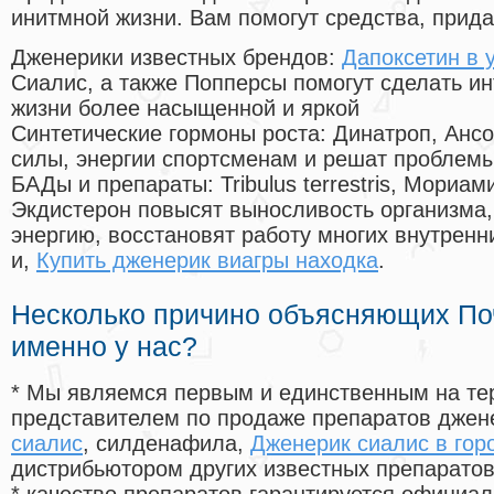
инитмной жизни. Вам помогут средства, прид
Дженерики известных брендов:
Дапоксетин в 
Сиалис, а также Попперсы помогут сделать и
жизни более насыщенной и яркой
Синтетические гормоны роста
: Динатроп, Анс
силы, энергии спортсменам и решат проблем
БАДы и препараты:
Tribulus terrestris, Мориа
Экдистерон повысят выносливость организма,
энергию, восстановят работу многих внутренн
и,
Купить дженерик виагры находка
.
Несколько причино объясняющих По
именно у нас?
* Мы являемся первым и единственным на те
представителем по продаже препаратов дже
сиалис
, силденафила
,
Дженерик сиалис в гор
дистрибьютором других известных препарато