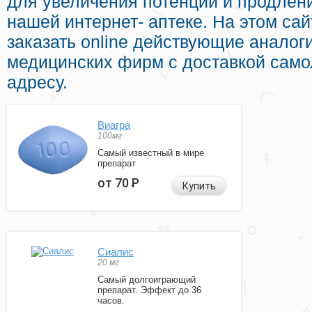
для увеличения потенции и продлени
нашей интернет- аптеке. На этом са
заказать online действующие аналог
медицинских фирм с доставкой сам
адресу.
Виагра
100мг
Самый известный в мире
препарат
от 70
Р
Купить
Сиалис
20 мг
Самый долгоиграющий
препарат. Эффект до 36
часов.