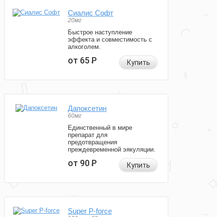
Сиалис Софт
20мг
Быстрое наступление
эффекта и совместимость с
алкоголем.
от 65
Р
Купить
Дапоксетин
60мг
Единственный в мире
препарат для
предотвращения
преждевременной эякуляции.
от 90
Р
Купить
Super P-force