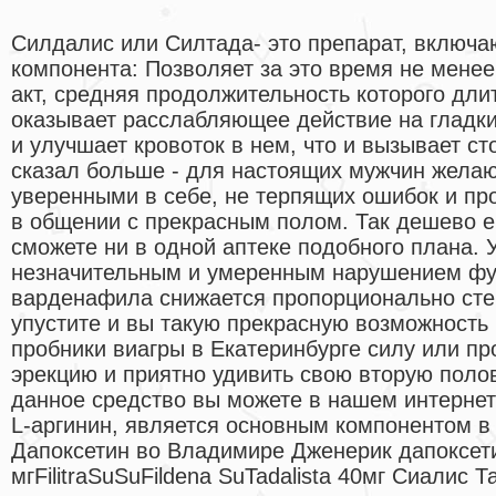
Силдалис или Силтада- это препарат, включа
компонента: Позволяет за это время не менее
акт, средняя продолжительность которого дли
оказывает расслабляющее действие на гладк
и улучшает кровоток в нем, что и вызывает с
сказал больше - для настоящих мужчин жела
уверенными в себе, не терпящих ошибок и пр
в общении с прекрасным полом. Так дешево ег
сможете ни в одной аптеке подобного плана. 
незначительным и умеренным нарушением фу
варденафила снижается пропорционально сте
упустите и вы такую прекрасную возможность
пробники виагры в Екатеринбурге силу или пр
эрекцию и приятно удивить свою вторую полов
данное средство вы можете в нашем интернет
L-аргинин, является основным компонентом в
Дапоксетин во Владимире Дженерик дапоксети
мгFilitraSuSuFildena SuTadalista 40мг Сиалис