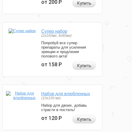
от 200
Р
Купить
Супер набор
(2х160мг, 4х80мг)
Попробуй все супер
препараты для усиления
эрекции и продления
полового акта!
от 158
Р
Купить
Набор для влюбленных
(10х100 мг)
Набор для двоих, добавь
страсти в постель!
от 120
Р
Купить