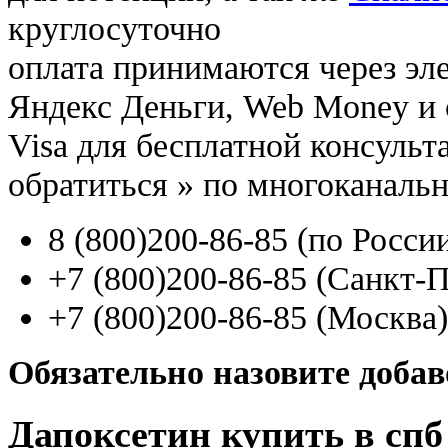
круглосуточно
оплата принимаются через э
Яндекс Деньги, Web Money и с
Visa для бесплатной консуль
обратиться
»
по многоканаль
8
(800
)200-86-85
(
по Росси
+7
(800
)200-86-85
(
Санкт-П
+7
(800
)200-86-85
(
Москва)
Обязательно назовите доба
Дапоксетин купить в спб