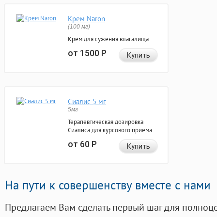
Крем Naron
(100 мг)
Крем для сужения влагалища
от 1500
Р
Купить
Сиалис 5 мг
5мг
Терапевтическая дозировка
Сиалиса для курсового приема
от 60
Р
Купить
На пути к совершенству вместе с нами
Предлагаем Вам сделать первый шаг для полноц