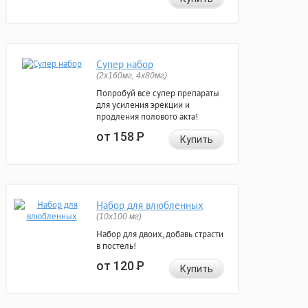
Супер набор
(2х160мг, 4х80мг)
Попробуй все супер препараты
для усиления эрекции и
продления полового акта!
от 158
Р
Купить
Набор для влюбленных
(10х100 мг)
Набор для двоих, добавь страсти
в постель!
от 120
Р
Купить