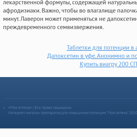
лекарственной формулы, содержащей натуральн
афродизиаки. Важно, чтобы во влагалище палочка
минут. Лаверон может применяться не дапоксети
преждевременного семяизвержения.
Таблетки для потенции в 
Дапоксетин в уфе. Анонимно и п
Купить виагру 200 С
«Моя Аптека» | Все права защищены
Интернет-магазин препаратов для повышения потенции “Моя аптека” 201