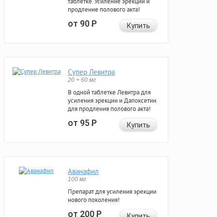
таблетке. Усиление эрекции и
продление полового акта!
от 90
Р
Купить
Супер Левитра
20 + 60 мг
В одной таблетке Левитра для
усиления эрекции и Дапоксетин
для продления полового акта!
от 95
Р
Купить
Аванафил
100 мг
Препарат для усиления эрекции
нового поколения!
от 200
Р
Купить