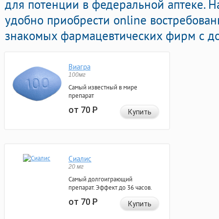
для потенции в федеральной аптеке. Н
удобно приобрести online востребова
знакомых фармацевтических фирм с до
Виагра
100мг
Самый известный в мире
препарат
от 70
Р
Купить
Сиалис
20 мг
Самый долгоиграющий
препарат. Эффект до 36 часов.
от 70
Р
Купить