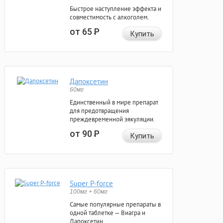
Быстрое наступление эффекта и
совместимость с алкоголем.
от 65
Р
Купить
Дапоксетин
60мг
Единственный в мире препарат
для предотвращения
преждевременной эякуляции.
от 90
Р
Купить
Super P-force
100мг + 60мг
Самые популярные препараты в
одной таблетке — Виагра и
Дапоксетин.