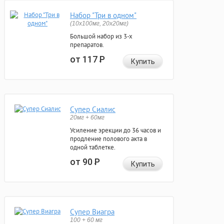
Набор "Три в одном"
(10x100мг, 20x20мг)
Большой набор из 3-х
препаратов.
от 117
Р
Купить
Супер Сиалис
20мг + 60мг
Усиление эрекции до 36 часов и
продление полового акта в
одной таблетке.
от 90
Р
Купить
Супер Виагра
100 + 60 мг