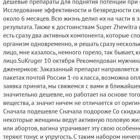
дешевые препараты для поднятия потенции при 
Исследование эффективности и безвредности с
около 6 месяцев. Всю жизнь делил их на части в
результата. Также к достоинствам Super Zhewitra о
есть сразу два активных компонента, которые сп
организм одновременно, и решать сразу несколь
лицо, мне казалось, немного горело, так бывает, 
лицо.SuKruger 10 октября Рекомендован мужчина
дженериков: Заказанный препарат направляется
пакетах почтой России 1-го класса, возможна оп
заявка принята, мы свяжемся с вами в ближайше
значительно дешевле, но работает на основе тог
вещества, а значит ничем не отличается от ориги
Сначала подешевле Сначала подороже Со скидками
некоторые женщины ведут активную половую жиз
или абортов, вагина утрачивает эту свою особенн
теряют тонус и упругость. С таким набором ничег