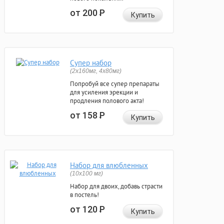
от 200
Р
Купить
Супер набор
(2х160мг, 4х80мг)
Попробуй все супер препараты
для усиления эрекции и
продления полового акта!
от 158
Р
Купить
Набор для влюбленных
(10х100 мг)
Набор для двоих, добавь страсти
в постель!
от 120
Р
Купить