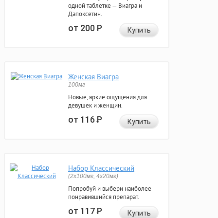
одной таблетке — Виагра и
Дапоксетин.
от 200
Р
Купить
Женская Виагра
100мг
Новые, яркие ощущения для
девушек и женщин.
от 116
Р
Купить
Набор Классический
(2x100мг, 4x20мг)
Попробуй и выбери наиболее
понравившийся препарат.
от 117
Р
Купить