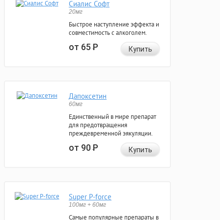
Сиалис Софт
20мг
Быстрое наступление эффекта и
совместимость с алкоголем.
от 65
Р
Купить
Дапоксетин
60мг
Единственный в мире препарат
для предотвращения
преждевременной эякуляции.
от 90
Р
Купить
Super P-force
100мг + 60мг
Самые популярные препараты в