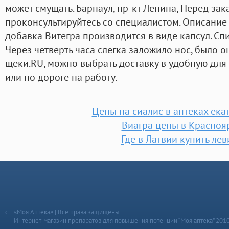
может смущать. Барнаул, пр-кт Ленина, Перед зак
проконсультируйтесь со специалистом. Описание
добавка Витегра производится в виде капсул. Сп
Через четверть часа слегка заложило нос, было 
щеки.RU, можно выбрать доставку в удобную для
или по дороге на работу.
Цены на сиалис в аптеках ека
Виагра цены в Красноя
Где в Латвии купить лев
«Моя Аптека» | Все права защищены
Интернет-магазин препаратов для повышения потенции “Моя аптека” 201