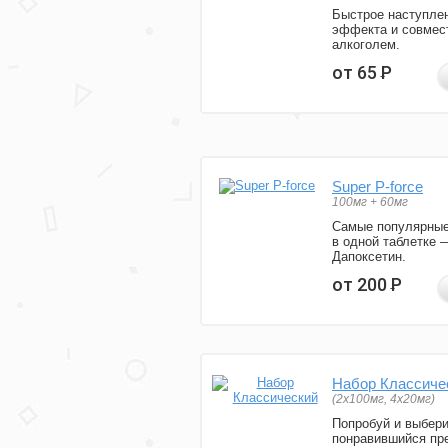
Быстрое наступле
эффекта и совмес
алкоголем.
от 65
Р
Super P-force
100мг + 60мг
Самые популярные
в одной таблетке 
Дапоксетин.
от 200
Р
Набор Классиче
(2x100мг, 4x20мг)
Попробуй и выбер
понравившийся пре