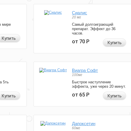
Сиалис
20 мг
в мире
Самый долгоиграющий
препарат. Эффект до 36
часов.
Купить
от 70
Р
Купить
Виагра Софт
100мг
а 5ть
Быстрое наступление
эффекта, уже через 20 минут.
от 65
Р
Купить
Купить
Дапоксетин
60мг