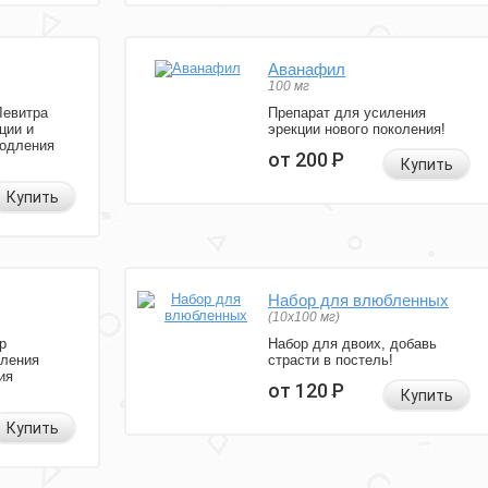
Аванафил
100 мг
Левитра
Препарат для усиления
ции и
эрекции нового поколения!
родления
от 200
Р
Купить
Купить
Набор для влюбленных
(10х100 мг)
р
Набор для двоих, добавь
иления
страсти в постель!
ия
от 120
Р
Купить
Купить