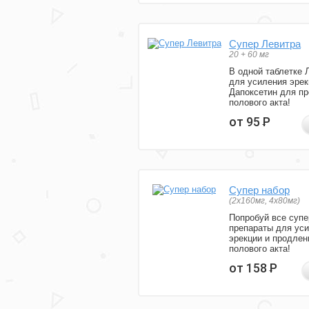
Супер Левитра
20 + 60 мг
В одной таблетке 
для усиления эрек
Дапоксетин для п
полового акта!
от 95
Р
Супер набор
(2х160мг, 4х80мг)
Попробуй все супе
препараты для ус
эрекции и продлен
полового акта!
от 158
Р