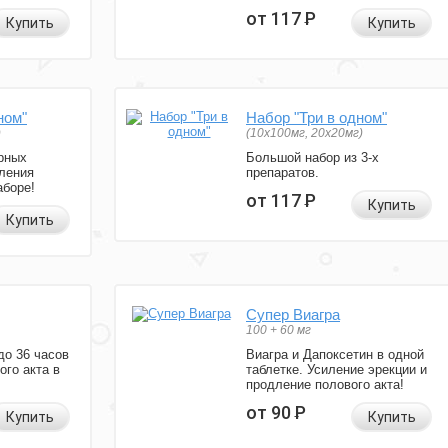
от 117
Р
Купить
Купить
ном"
Набор "Три в одном"
)
(10x100мг, 20x20мг)
рных
Большой набор из 3-х
ления
препаратов.
аборе!
от 117
Р
Купить
Купить
Супер Виагра
100 + 60 мг
до 36 часов
Виагра и Дапоксетин в одной
ого акта в
таблетке. Усиление эрекции и
продление полового акта!
от 90
Р
Купить
Купить