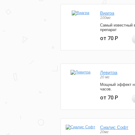
Виагра
100мг
Самый известный 
препарат
от 70
Р
Левитра
20 мг
Мощный эффект н
часов.
от 70
Р
Сиалис Софт
20мг