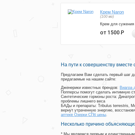
Крем Naron
(100 мг)
Крем для сужения
от 1500
Р
На пути к совершенству вместе 
Предлагаем Вам сделать первый шаг дл
придагаемые на нашем сайте:
Дженерики известных брендов:
Виагра 
Попперсы помогут сделать интимную с
Синтетические гормоны роста
: Динатро
проблемы лишнего веса
БАДы и препараты:
Tribulus terrestris
вернут утраченную энергию, восстановя
аптеке Озерки СПб цены
.
Несколько причино объясняющих
* Мы являемся первым и единственным 