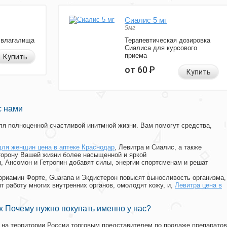
Сиалис 5 мг
5мг
 влагалища
Терапевтическая дозировка
Сиалиса для курсового
приема
Купить
от 60
Р
Купить
с нами
я полноценной счастливой инитмной жизни. Вам помогут средства,
для женщин цена в аптеке Краснодар
, Левитра и Сиалис, а также
торону Вашей жизни более насыщенной и яркой
п, Ансомон и Гетропин добавят силы, энергии спортсменам и решат
, Мориамин Форте, Guarana и Экдистерон повысят выносливость организма,
т работу многих внутренних органов, омолодят кожу, и,
Левитра цена в
 Почему нужно покупать именно у нас?
на территории России торговым представителем по продаже препаратов