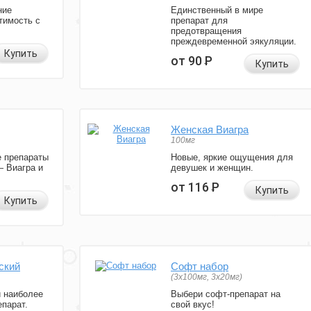
ние
Единственный в мире
тимость с
препарат для
предотвращения
преждевременной эякуляции.
Купить
от 90
Р
Купить
Женская Виагра
100мг
 препараты
Новые, яркие ощущения для
— Виагра и
девушек и женщин.
от 116
Р
Купить
Купить
ский
Софт набор
(3x100мг, 3x20мг)
и наиболее
Выбери софт-препарат на
парат.
свой вкус!