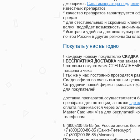
дженериков
Сила императора подделки
известных препаратов
* качество препаратов гарантируется 
продаж
* для стестинельных и скромных клиент
вслух, подойдет возможность анонимны
* быстрая и удобная доставка курьером
почтой России в другие регионы 1м кла
Покупать у нас выгодно
! каждому новому покупателю
СКИДКА
!
БЕСПЛАТНАЯ ДОСТАВКА
при заказе 
! оптовым покупателям СПЕЦИАЛЬНЫЕ 
товарного чека
! так же у нас постоянно проводятся 
Силденафила по очень выгодным ценам
Cотрудники нашей фирмы прилагают ма
для покупателей
доставка препаратов осуществляется б
препараты для потенции, а так же
Где з
оплата принимаются через электронные
Master Card или Visa для бесплатной 
телефонам:
8
(800
)200-86-85
(
по России звонок бесп
+7
(800
)200-86-85
(
Санкт-Петербург)
+7
(800
)200-86-85
(
Москва)
Обязательно назовите добавочный н