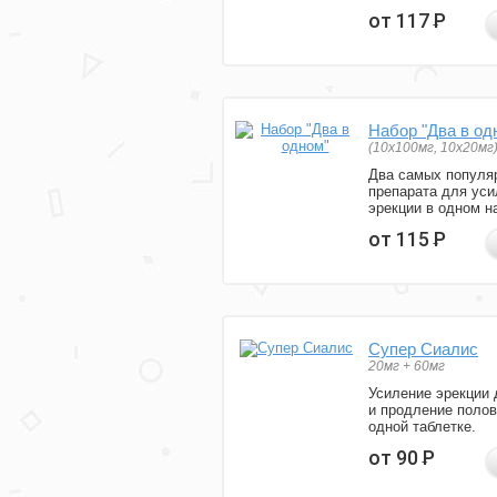
от 117
Р
Набор "Два в од
(10x100мг, 10x20мг
Два самых популя
препарата для уси
эрекции в одном н
от 115
Р
Супер Сиалис
20мг + 60мг
Усиление эрекции 
и продление полов
одной таблетке.
от 90
Р