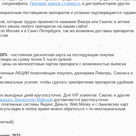
, силденафила
,
Препарат виагра стоимость
и дистрибьютором других
официальным поставщиком препаратов и успешно подтверждается годами
ов, которым трудно произнести название Виагра или Сиалис в аптеке
ого заказа любого препаратан на нашем сайте!
 по Москве и в Санкт-Петербурге, так же возможна доставка препаратов
ссом
 10%
- постоянная дисконтная карта на последующие покупки
товара на сумму более 5 тысяч рублей
цены на мелкооптовые партии препарата с возможностью выписки
различные АКЦИИ позволяющие покупать дженерики Левитры, Сиалиса и
!
ксимальные усилия, чтобы сделать приобретение препаратов удобным
ез выходных дней круглосуточно. Для VIP клиентов: Сиалис и другие
аказать Дапоксетин Майский
доставляются круглосуточно
 платежные системы Яндекс Деньги, Web Money и с банковских карт
консультации в любое время можно обратиться
»
по многоканальным
латный),
омер: 3533