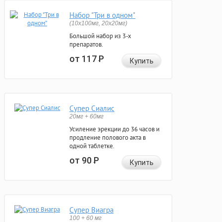
Набор "Три в одном"
(10x100мг, 20x20мг)
Большой набор из 3-х
препаратов.
от 117
Р
Купить
Супер Сиалис
20мг + 60мг
Усиление эрекции до 36 часов и
продление полового акта в
одной таблетке.
от 90
Р
Купить
Супер Виагра
100 + 60 мг