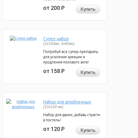
от 200
Р
Купить
Супер набор
(2х160мг, 4х80мг)
Попробуй все супер препараты
для усиления эрекции и
продления полового акта!
от 158
Р
Купить
Набор для влюбленных
(10х100 мг)
Набор для двоих, добавь страсти
в постель!
от 120
Р
Купить