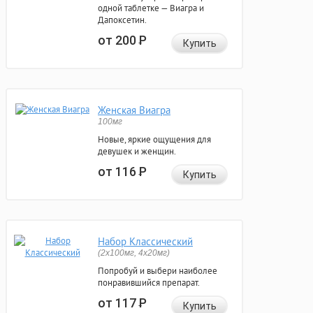
одной таблетке — Виагра и
Дапоксетин.
от 200
Р
Купить
Женская Виагра
100мг
Новые, яркие ощущения для
девушек и женщин.
от 116
Р
Купить
Набор Классический
(2x100мг, 4x20мг)
Попробуй и выбери наиболее
понравившийся препарат.
от 117
Р
Купить