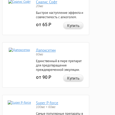
Сиалис Софт
20мг
Быстрое наступление эффекта и
совместимость с алкоголем.
от 65
Р
Купить
Дапоксетин
60мг
Единственный в мире препарат
для предотвращения
преждевременной эякуляции.
от 90
Р
Купить
Super P-force
100мг + 60мг
Самые популярные препараты в