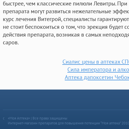
быстрее, чем классические пилюли Левитры. Пр
препарата могут развиться нежелательные эффект
курс лечения Витегрой, специалисты гарантируют
не стоит беспокоиться о том, что эрекция будет 
действия препарата, возникая в самых неподходя
саров.
Сиалис цены в аптеках СП
Сила императора и алко
Аптека дапоксетин Чебо
«Моя Аптека» | Все права защищены
Интернет-магазин препаратов для повышения потенции “Моя аптека” 201