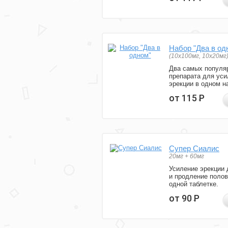
Набор "Два в од
(10x100мг, 10x20мг
Два самых популя
препарата для уси
эрекции в одном н
от 115
Р
Супер Сиалис
20мг + 60мг
Усиление эрекции 
и продление полов
одной таблетке.
от 90
Р