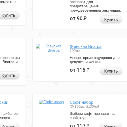
тимость с
препарат для
предотвращения
преждевременной эякуляции.
Купить
от 90
Р
Купить
Женская Виагра
100мг
 препараты
Новые, яркие ощущения для
— Виагра и
девушек и женщин.
от 116
Р
Купить
Купить
ский
Софт набор
(3x100мг, 3x20мг)
и наиболее
Выбери софт-препарат на
парат.
свой вкус!
от 117
Р