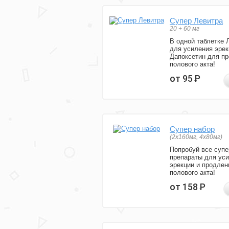
Супер Левитра
20 + 60 мг
В одной таблетке 
для усиления эрек
Дапоксетин для п
полового акта!
от 95
Р
Супер набор
(2х160мг, 4х80мг)
Попробуй все супе
препараты для ус
эрекции и продлен
полового акта!
от 158
Р