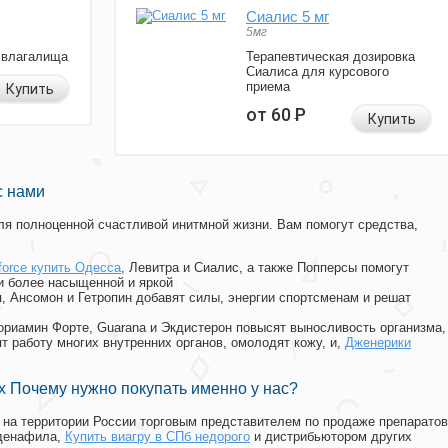
Сиалис 5 мг
5мг
 влагалища
Терапевтическая дозировка
Сиалиса для курсового
приема
Купить
от 60
Р
Купить
с нами
я полноценной счастливой инитмной жизни. Вам помогут средства,
force купить Одесса
, Левитра и Сиалис, а также Попперсы помогут
и более насыщенной и яркой
п, Ансомон и Гетропин добавят силы, энергии спортсменам и решат
, Мориамин Форте, Guarana и Экдистерон повысят выносливость организма,
т работу многих внутренних органов, омолодят кожу, и,
Дженерики
 Почему нужно покупать именно у нас?
на территории России торговым представителем по продаже препаратов
лденафила
,
Купить виагру в СПб недорого
и дистрибьютором других