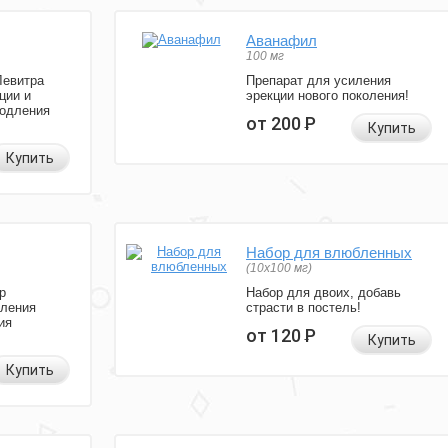
Аванафил
100 мг
Левитра
Препарат для усиления
ции и
эрекции нового поколения!
родления
от 200
Р
Купить
Купить
Набор для влюбленных
(10х100 мг)
р
Набор для двоих, добавь
иления
страсти в постель!
ия
от 120
Р
Купить
Купить