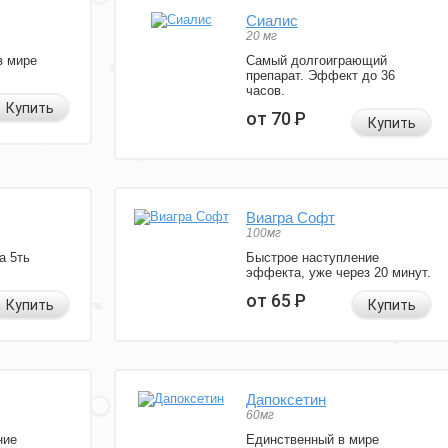
Сиалис
20 мг
в мире
Самый долгоиграющий
препарат. Эффект до 36
часов.
Купить
от 70
Р
Купить
Виагра Софт
100мг
а 5ть
Быстрое наступление
эффекта, уже через 20 минут.
от 65
Р
Купить
Купить
Дапоксетин
60мг
ние
Единственный в мире