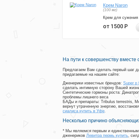
Крем Naron
(100 мг)
Крем для сужения
от 1500
Р
На пути к совершенству вместе 
Предлагаем Вам сделать первый шаг дл
придагаемые на нашем сайте:
Дженерики известных брендов:
Super p 
сделать интимную сторону Вашей жизн
Синтетические гормоны роста
: Динатро
проблемы лишнего веса
БАДы и препараты:
Tribulus terrestris
вернут утраченную энергию, восстановя
сиалиса купить в Уфе
.
Несколько причино объясняющих
* Мы являемся первым и единственным 
дженериков
Левитра пермь купить
, си