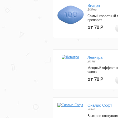
Виагра
100мг
Самый известный 
препарат
от 70
Р
Левитра
20 мг
Мощный эффект н
часов.
от 70
Р
Сиалис Софт
20мг
Быстрое наступле