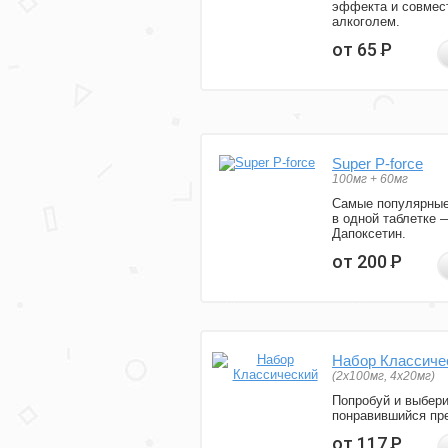
эффекта и совмес
алкоголем.
от 65
Р
Super P-force
100мг + 60мг
Самые популярные
в одной таблетке 
Дапоксетин.
от 200
Р
Набор Классиче
(2x100мг, 4x20мг)
Попробуй и выбер
понравившийся пре
от 117
Р