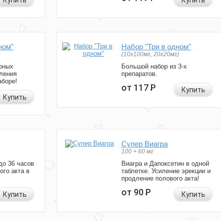
Купить
Купить
ном"
Набор "Три в одном"
)
(10x100мг, 20x20мг)
рных
Большой набор из 3-х
ления
препаратов.
аборе!
от 117
Р
Купить
Купить
Супер Виагра
100 + 60 мг
до 36 часов
Виагра и Дапоксетин в одной
ого акта в
таблетке. Усиление эрекции и
продление полового акта!
от 90
Р
Купить
Купить