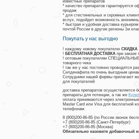
известных препаратов
* качество препаратов гарантируется 
продаж
* для стестинельных и скромных клиент
вслух, подойдет возможность анонимны
* быстрая и удобная доставка курьером
почтой России в другие регионы 1м кла
Покупать у нас выгодно
! каждому новому покупателю
СКИДКА
!
БЕСПЛАТНАЯ ДОСТАВКА
при заказе 
! оптовым покупателям СПЕЦИАЛЬНЫЕ 
товарного чека
! так же у нас постоянно проводятся 
Силденафила по очень выгодным ценам
Cотрудники нашей фирмы прилагают ма
для покупателей
доставка препаратов осуществляется б
препараты для потенции, а так же
Купит
оплата принимаются через электронные
Master Card или Visa для бесплатной 
телефонам:
8
(800
)200-86-85
(
по России звонок бесп
+7
(800
)200-86-85
(
Санкт-Петербург)
+7
(800
)200-86-85
(
Москва)
Обязательно назовите добавочный н