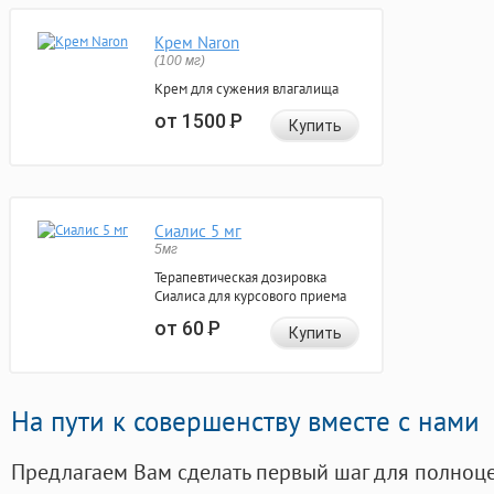
Крем Naron
(100 мг)
Крем для сужения влагалища
от 1500
Р
Купить
Сиалис 5 мг
5мг
Терапевтическая дозировка
Сиалиса для курсового приема
от 60
Р
Купить
На пути к совершенству вместе с нами
Предлагаем Вам сделать первый шаг для полноц