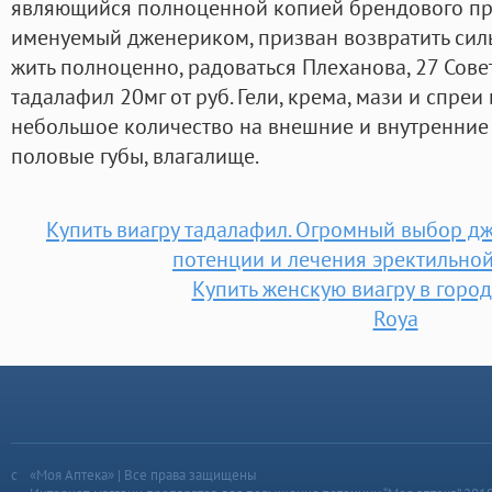
являющийся полноценной копией брендового пре
именуемый дженериком, призван возвратить сил
жить полноценно, радоваться Плеханова, 27 Сов
тадалафил 20мг от руб. Гели, крема, мази и спреи
небольшое количество на внешние и внутренние
половые губы, влагалище.
Купить виагру тадалафил. Огромный выбор 
потенции и лечения эректильно
Купить женскую виагру в горо
Roya
«Моя Аптека» | Все права защищены