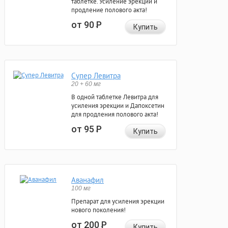
таблетке. Усиление эрекции и
продление полового акта!
от 90
Р
Купить
Супер Левитра
20 + 60 мг
В одной таблетке Левитра для
усиления эрекции и Дапоксетин
для продления полового акта!
от 95
Р
Купить
Аванафил
100 мг
Препарат для усиления эрекции
нового поколения!
от 200
Р
Купить