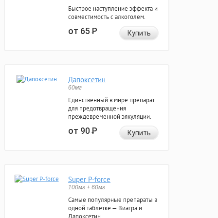
Быстрое наступление эффекта и
совместимость с алкоголем.
от 65
Р
Купить
Дапоксетин
60мг
Единственный в мире препарат
для предотвращения
преждевременной эякуляции.
от 90
Р
Купить
Super P-force
100мг + 60мг
Самые популярные препараты в
одной таблетке — Виагра и
Дапоксетин.