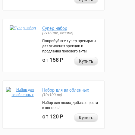
Супер набор
(2х160мг, 4х80мг)
Попробуй все супер препараты
для усиления эрекции и
продления полового акта!
от 158
Р
Купить
Набор для влюбленных
(10х100 мг)
Набор для двоих, добавь страсти
в постель!
от 120
Р
Купить