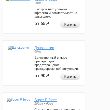
20мг
Быстрое наступление
эффекта и совместимость с
алкоголем.
от 65
Р
Купить
Дапоксетин
60мг
Единственный в мире
препарат для
предотвращения
преждевременной эякуляции.
от 90
Р
Купить
Super P-force
100мг + 60мг
Самые популярные препараты