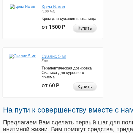
Крем Naron
(100 мг)
Крем для сужения влагалища
от 1500
Р
Купить
Сиалис 5 мг
5мг
Терапевтическая дозировка
Сиалиса для курсового
приема
от 60
Р
Купить
На пути к совершенству вместе с на
Предлагаем Вам сделать первый шаг для пол
инитмной жизни. Вам помогут средства, прид