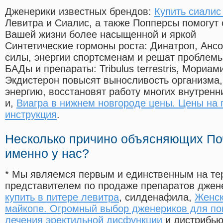
Дженерики известных брендов:
Купить сиалис
Левитра и Сиалис, а также Попперсы помогут
Вашей жизни более насыщенной и яркой
Синтетические гормоны роста
: Динатроп, Анс
силы, энергии спортсменам и решат проблем
БАДы и препараты:
Tribulus terrestris, Мориа
Экдистерон повысят выносливость организма,
энергию, восстановят работу многих внутренн
и,
Виагра в нижнем новгороде цены. Цены на 
инструкция
.
Несколько причино объясняющих По
именно у нас?
* Мы являемся первым и единственным на те
представителем по продаже препаратов дже
купить в питере левитра
, силденафила
,
Женск
майкопе. Огромный выбор дженериков для по
лечения эректильной дисфункции
и дистрибью