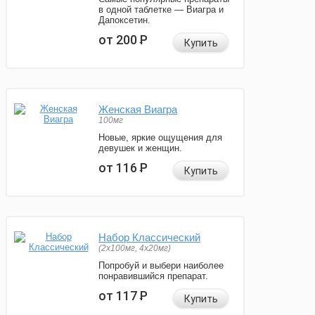
в одной таблетке — Виагра и
Дапоксетин.
от 200
Р
Купить
Женская Виагра
100мг
Новые, яркие ощущения для
девушек и женщин.
от 116
Р
Купить
Набор Классический
(2x100мг, 4x20мг)
Попробуй и выбери наиболее
понравившийся препарат.
от 117
Р
Купить