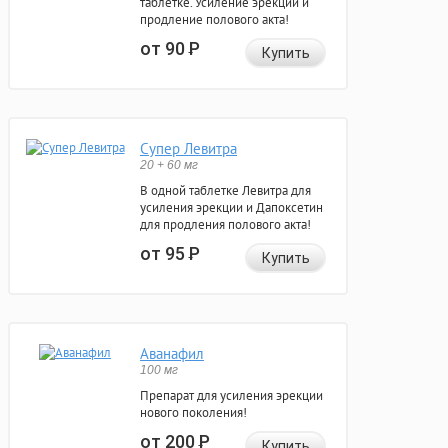
таблетке. Усиление эрекции и
продление полового акта!
от 90
Р
Купить
Супер Левитра
20 + 60 мг
В одной таблетке Левитра для
усиления эрекции и Дапоксетин
для продления полового акта!
от 95
Р
Купить
Аванафил
100 мг
Препарат для усиления эрекции
нового поколения!
от 200
Р
Купить