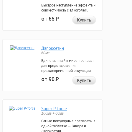
Быстрое наступление эффекта и
совместимость с алкоголем.
от 65
Р
Купить
Дапоксетин
60мг
Единственный в мире препарат
для предотвращения
преждевременной эякуляции.
от 90
Р
Купить
Super P-force
100мг + 60мг
Самые популярные препараты в
одной таблетке — Виагра и
Дапоксетин.