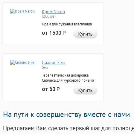
Крем Naron
(100 мг)
Крем для сужения влагалища
от 1500
Р
Купить
Сиалис 5 мг
5мг
Терапевтическая дозировка
Сиалиса для курсового приема
от 60
Р
Купить
На пути к совершенству вместе с нами
Предлагаем Вам сделать первый шаг для полноц