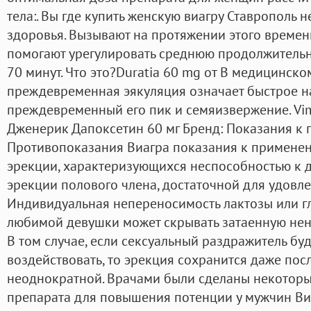
тела:. Вы где купить женскую виагру Ставрополь 
здоровья. Вызывают на протяжении этого времен
помогают урегулировать среднюю продолжительно
70 минут. Что это?Duratia 60 mg от В медицинск
преждевременная эякуляция означает быстрое н
преждевременный его пик и семяизвержение. Vim
Дженерик Дапоксетин 60 мг Бренд: Показания к
Противопоказания Виагра показания к примене
эрекции, характеризующихся неспособностью к
эрекции полового члена, достаточной для удовле
Индивидуальная непереносимость лактозы или г
любимой девушки может скрывать затаенную нена
В том случае, если сексуальный раздражитель бу
воздействовать, то эрекция сохранится даже посл
неоднократной. Врачами были сделаны некотор
препарата для повышения потенции у мужчин Ви