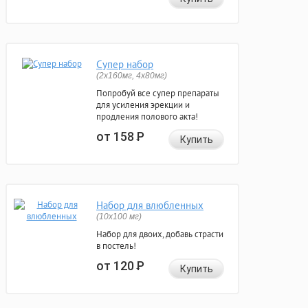
Супер набор
(2х160мг, 4х80мг)
Попробуй все супер препараты
для усиления эрекции и
продления полового акта!
от 158
Р
Купить
Набор для влюбленных
(10х100 мг)
Набор для двоих, добавь страсти
в постель!
от 120
Р
Купить