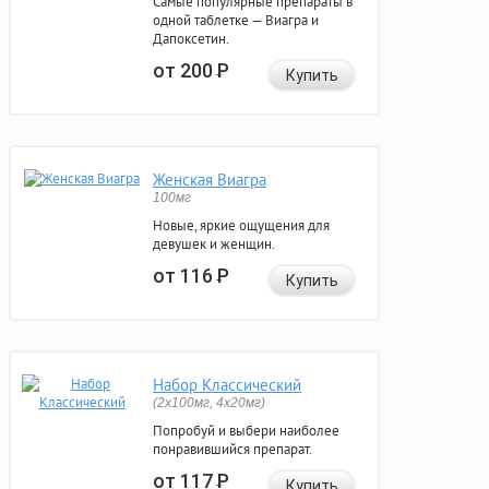
Самые популярные препараты в
одной таблетке — Виагра и
Дапоксетин.
от 200
Р
Купить
Женская Виагра
100мг
Новые, яркие ощущения для
девушек и женщин.
от 116
Р
Купить
Набор Классический
(2x100мг, 4x20мг)
Попробуй и выбери наиболее
понравившийся препарат.
от 117
Р
Купить