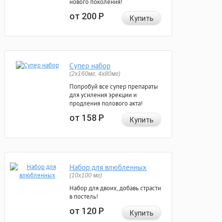
нового поколения!
от 200
Р
Купить
Супер набор
(2х160мг, 4х80мг)
Попробуй все супер препараты
для усиления эрекции и
продления полового акта!
от 158
Р
Купить
Набор для влюбленных
(10х100 мг)
Набор для двоих, добавь страсти
в постель!
от 120
Р
Купить