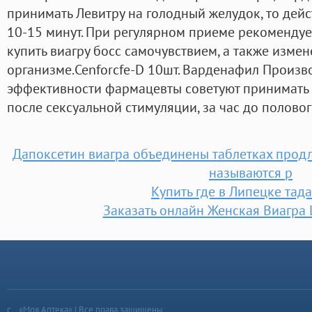
принимать Левитру на голодный желудок, то дейс
10-15 минут. При регулярном приеме рекомендуе
купить виагру босс самочувствием, а также изме
организме.Cenforcfe-D 10шт. Варденафил Произв
эффективности фармацевты советуют принимать 
после сексуальной стимуляции, за час до половог
Дапоксетин виагра объединены таблетках продл
называются p
Купить где в Липецке тад
Заказать онлайн Женская Виагра
«Моя Аптека» | Все права защищены