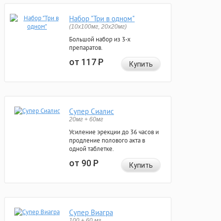
Набор "Три в одном"
(10x100мг, 20x20мг)
Большой набор из 3-х
препаратов.
от 117
Р
Купить
Супер Сиалис
20мг + 60мг
Усиление эрекции до 36 часов и
продление полового акта в
одной таблетке.
от 90
Р
Купить
Супер Виагра
100 + 60 мг