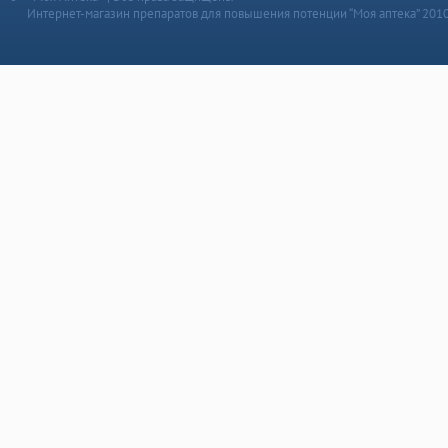
Интернет-магазин препаратов для повышения потенции “Моя аптека” 201