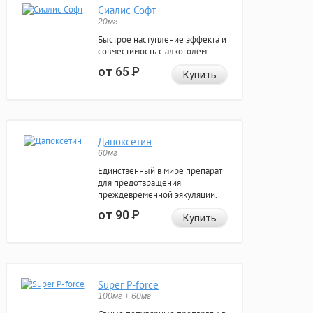
Сиалис Софт
20мг
Быстрое наступление эффекта и
совместимость с алкоголем.
от 65
Р
Купить
Дапоксетин
60мг
Единственный в мире препарат
для предотвращения
преждевременной эякуляции.
от 90
Р
Купить
Super P-force
100мг + 60мг