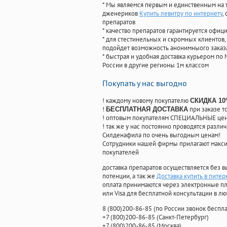
* Мы являемся первым и единственным на 
дженериков
Купить левитру по интернету
,
препаратов
* качество препаратов гарантируется офи
* для стестинельных и скромных клиентов,
подойдет возможность анонимныого заказа
* быстрая и удобная доставка курьером по 
России в другие регионы 1м классом
Покупать у нас выгодно
! каждому новому покупателю
СКИДКА 1
!
при заказе т
БЕСПЛАТНАЯ ДОСТАВКА
! оптовым покупателям СПЕЦИАЛЬНЫЕ цены
! так же у нас постоянно проводятся раз
Силденафила по очень выгодным ценам!
Cотрудники нашей фирмы прилагают макси
покупателей
доставка препаратов осуществляется без в
потенции, а так же
Доставка купить в питер
оплата принимаются через электронные пл
или Visa для бесплатной консультации в л
8
(800
)200-86-85
(
по России звонок беспла
+7
(800
)200-86-85
(
Санкт-Петербург)
+7
(800
)200-86-85
(
Москва)