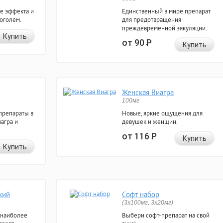
е эффекта и
Единственный в мире препарат
коголем.
для предотвращения
преждевременной эякуляции.
Купить
от 90
Р
Купить
Женская Виагра
100мг
препараты в
Новые, яркие ощущения для
агра и
девушек и женщин.
от 116
Р
Купить
Купить
кий
Софт набор
(3x100мг, 3x20мг)
 наиболее
Выбери софт-препарат на свой