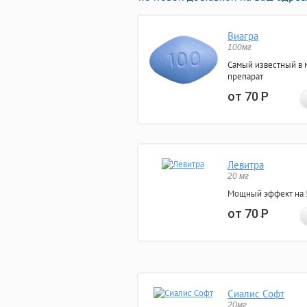
Виагра
100мг
Самый известный в 
препарат
от 70
Р
Левитра
20 мг
Мощный эффект на 5
от 70
Р
Сиалис Софт
20мг