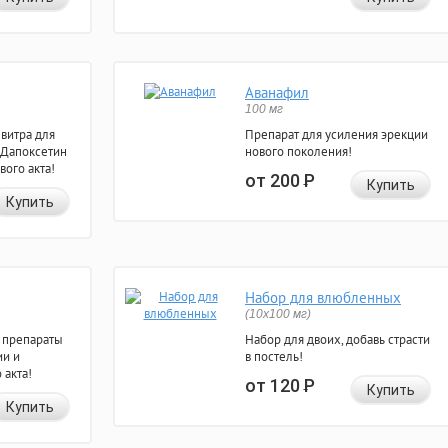
Аванафил
100 мг
евитра для
Препарат для усиления эрекции
 Дапоксетин
нового поколения!
вого акта!
от 200
Р
Купить
Купить
Набор для влюбленных
(10х100 мг)
 препараты
Набор для двоих, добавь страсти
ии и
в постель!
 акта!
от 120
Р
Купить
Купить