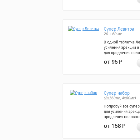
Супер Левитра
20 + 60 мг
В одной таблетке Л
усиления эрекции и
для продления поло
от 95
Р
Супер набор
(2х160мг, 4х80мг)
Попробуй все супер
для усиления эрекц
продления полового
от 158
Р