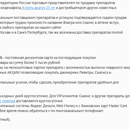
территории России торговым представителем по продаже препаратов
 силденафила
,
Купить виагру 25 мг
и дистрибьютором других известных
циальным поставщиком препаратов и успешно подтверждается годами продаж
 которым трудно произнести название Виагра или Сиалис в аптеке вслух,
 любого препаратан на нашем сайте!
Москве и в Санкт-Петербурге, так же возможна доставка препаратов почтой
- постоянная дисконтная карта на последующие покупки
0%
овара на сумму более 5 тысяч рублей
 на мелкооптовые партии препарата с возможностью выписки товарного чек
личные АКЦИИ позволяющие покупать дженерики Левитры, Сиалиса и
мальные усилия, чтобы сделать приобретение препаратов удобным для
ыходных дней круглосуточно. Для VIP клиентов: Сиалис и другие препараты дл
е левитра
доставляются круглосуточно
атежные системы Яндекс Деньги, Web Money и с банковских карт Master Card
юбое время можно обратиться
»
по многоканальным телефонам:
тный),