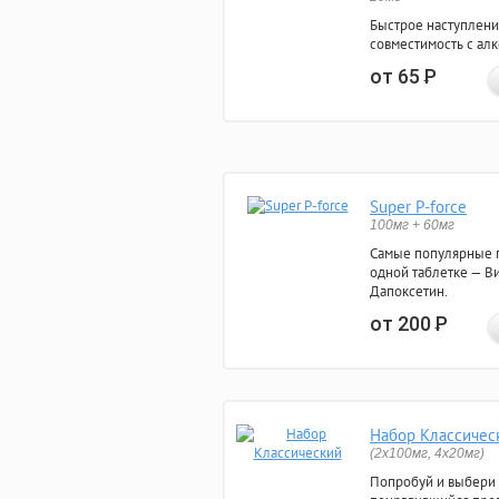
Быстрое наступлени
совместимость с ал
от 65
Р
Super P-force
100мг + 60мг
Самые популярные 
одной таблетке — Ви
Дапоксетин.
от 200
Р
Набор Классичес
(2x100мг, 4x20мг)
Попробуй и выбери