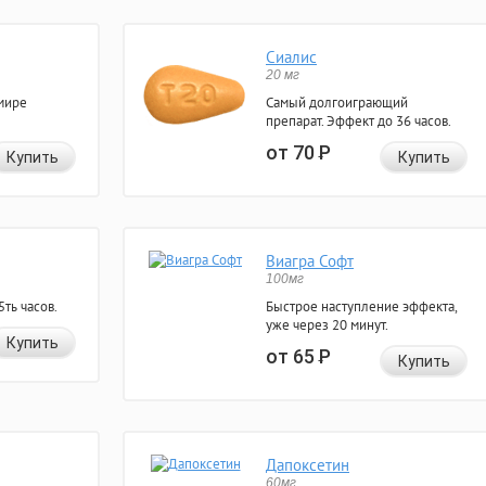
Сиалис
20 мг
мире
Самый долгоиграющий
препарат. Эффект до 36 часов.
от 70
Р
Купить
Купить
Виагра Софт
100мг
ть часов.
Быстрое наступление эффекта,
уже через 20 минут.
Купить
от 65
Р
Купить
Дапоксетин
60мг