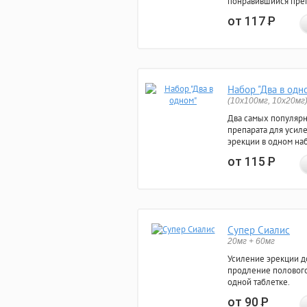
понравившийся преп
от 117
Р
Набор "Два в одн
(10x100мг, 10x20мг
Два самых популяр
препарата для усил
эрекции в одном на
от 115
Р
Супер Сиалис
20мг + 60мг
Усиление эрекции до
продление полового
одной таблетке.
от 90
Р