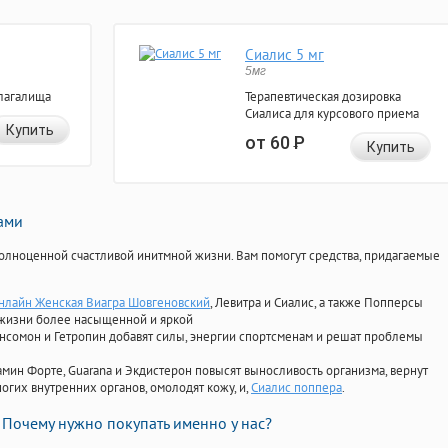
Сиалис 5 мг
5мг
лагалища
Терапевтическая дозировка
Сиалиса для курсового приема
Купить
от 60
Р
Купить
нами
олноценной счастливой инитмной жизни. Вам помогут средства, придагаемые
онлайн Женская Виагра Шовгеновский
, Левитра и Сиалис, а также Попперсы
 жизни более насыщенной и яркой
Ансомон и Гетропин добавят силы, энергии спортсменам и решат проблемы
ориамин Форте, Guarana и Экдистерон повысят выносливость организма, вернут
огих внутренних органов, омолодят кожу, и,
Сиалис поппера
.
Почему нужно покупать именно у нас?