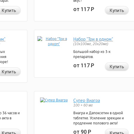
арат.
вкус!
от 117
Р
Купить
Купить
ом"
Набор "Три в одном"
)
(10x100мг, 20x20мг)
ных
Большой набор из 3-х
ения
препаратов.
боре!
от 117
Р
Купить
Купить
Супер Виагра
100 + 60 мг
 36 часов и
Виагра и Дапоксетин в одной
 акта в
таблетке. Усиление эрекции и
продление полового акта!
от 90
Р
Купить
Купить