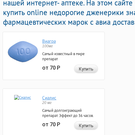
нашей интернет- аптеке. На этом сайт
купить online недорогие дженерики з
фармацевтических марок с авиа достав
Виагра
100мг
Самый известный в мире
препарат
от 70
Р
Купить
Сиалис
20 мг
Самый долгоиграющий
препарат. Эффект до 36 часов.
от 70
Р
Купить