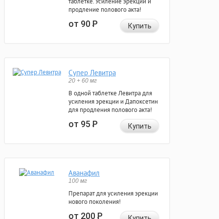
таблетке. Усиление эрекции и
продление полового акта!
от 90
Р
Купить
Супер Левитра
20 + 60 мг
В одной таблетке Левитра для
усиления эрекции и Дапоксетин
для продления полового акта!
от 95
Р
Купить
Аванафил
100 мг
Препарат для усиления эрекции
нового поколения!
от 200
Р
Купить