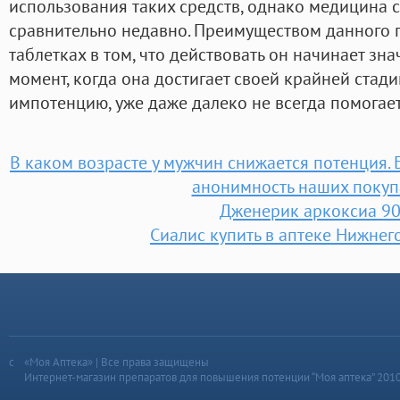
использования таких средств, однако медицина 
сравнительно недавно. Преимуществом данного 
таблетках в том, что действовать он начинает зна
момент, когда она достигает своей крайней стади
импотенцию, уже даже далеко не всегда помогает
В каком возрасте у мужчин снижается потенция. 
анонимность наших покуп
Дженерик аркоксиа 90
Сиалис купить в аптеке Нижнег
«Моя Аптека» | Все права защищены
Интернет-магазин препаратов для повышения потенции “Моя аптека” 201