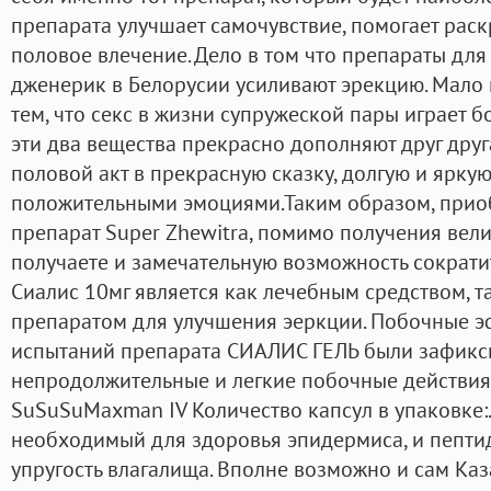
препарата улучшает самочувствие, помогает раск
половое влечение. Дело в том что препараты для
дженерик в Белорусии усиливают эрекцию. Мало к
тем, что секс в жизни супружеской пары играет б
эти два вещества прекрасно дополняют друг дру
половой акт в прекрасную сказку, долгую и ярку
положительными эмоциями.Таким образом, прио
препарат Super Zhewitra, помимо получения вели
получаете и замечательную возможность сократит
Сиалис 10мг является как лечебным средством, 
препаратом для улучшения эеркции. Побочные 
испытаний препарата СИАЛИС ГЕЛЬ были зафикс
непродолжительные и легкие побочные действия.
SuSuSuMaxman IV Количество капсул в упаковке:
необходимый для здоровья эпидермиса, и пепти
упругость влагалища. Вполне возможно и сам Ка