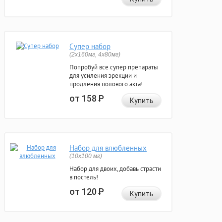
Супер набор
(2х160мг, 4х80мг)
Попробуй все супер препараты
для усиления эрекции и
продления полового акта!
от 158
Р
Купить
Набор для влюбленных
(10х100 мг)
Набор для двоих, добавь страсти
в постель!
от 120
Р
Купить