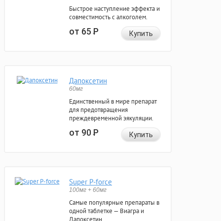
Быстрое наступление эффекта и
совместимость с алкоголем.
от 65
Р
Купить
Дапоксетин
60мг
Единственный в мире препарат
для предотвращения
преждевременной эякуляции.
от 90
Р
Купить
Super P-force
100мг + 60мг
Самые популярные препараты в
одной таблетке — Виагра и
Дапоксетин.