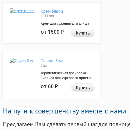
Крем Naron
(100 мг)
Крем для сужения влагалища
от 1500
Р
Купить
Сиалис 5 мг
5мг
Терапевтическая дозировка
Сиалиса для курсового приема
от 60
Р
Купить
На пути к совершенству вместе с нами
Предлагаем Вам сделать первый шаг для полноц