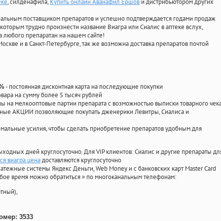
еке
, силденафила
,
Купить онлайн Аванафил Ершов
и дистрибьютором других
циальным поставщиком препаратов и успешно подтверждается годами продаж
 которым трудно произнести название Виагра или Сиалис в аптеке вслух,
 любого препаратан на нашем сайте!
Москве и в Санкт-Петербурге, так же возможна доставка препаратов почтой
- постоянная дисконтная карта на последующие покупки
0%
овара на сумму более 5 тысяч рублей
 на мелкооптовые партии препарата с возможностью выписки товарного чек
личные АКЦИИ позволяющие покупать дженерики Левитры, Сиалиса и
мальные усилия, чтобы сделать приобретение препаратов удобным для
ыходных дней круглосуточно. Для VIP клиентов: Сиалис и другие препараты дл
ся виагра цена
доставляются круглосуточно
атежные системы Яндекс Деньги, Web Money и с банковских карт Master Card
юбое время можно обратиться
»
по многоканальным телефонам:
тный),
омер: 3533