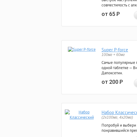
совместимость с ал
от 65
Р
Super P-force
100мг + 60мг
Самые популярные 
одной таблетке — Ви
Дапоксетин.
от 200
Р
Набор Классичес
(2x100мг, 4x20мг)
Попробуй и выбери
понравившийся преп