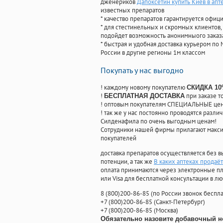
дженериков
Дапоксетин купить Киев в апт
известных препаратов
* качество препаратов гарантируется офи
* для стестинельных и скромных клиентов,
подойдет возможность анонимныого заказа
* быстрая и удобная доставка курьером по 
России в другие регионы 1м классом
Покупать у нас выгодно
! каждому новому покупателю
СКИДКА 1
!
при заказе т
БЕСПЛАТНАЯ ДОСТАВКА
! оптовым покупателям СПЕЦИАЛЬНЫЕ цены
! так же у нас постоянно проводятся раз
Силденафила по очень выгодным ценам!
Cотрудники нашей фирмы прилагают макси
покупателей
доставка препаратов осуществляется без в
потенции, а так же
В каких аптеках продаёт
оплата принимаются через электронные пл
или Visa для бесплатной консультации в л
8
(800
)200-86-85
(
по России звонок беспла
+7
(800
)200-86-85
(
Санкт-Петербург)
+7
(800
)200-86-85
(
Москва)
Обязательно назовите добавочный н