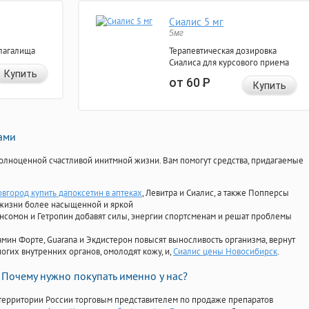
Сиалис 5 мг
5мг
лагалища
Терапевтическая дозировка
Сиалиса для курсового приема
Купить
от 60
Р
Купить
нами
олноценной счастливой инитмной жизни. Вам помогут средства, придагаемые
вгород купить дапоксетин в аптеках
, Левитра и Сиалис, а также Попперсы
 жизни более насыщенной и яркой
Ансомон и Гетропин добавят силы, энергии спортсменам и решат проблемы
ориамин Форте, Guarana и Экдистерон повысят выносливость организма, вернут
огих внутренних органов, омолодят кожу, и,
Сиалис цены Новосибирск
.
Почему нужно покупать именно у нас?
территории России торговым представителем по продаже препаратов