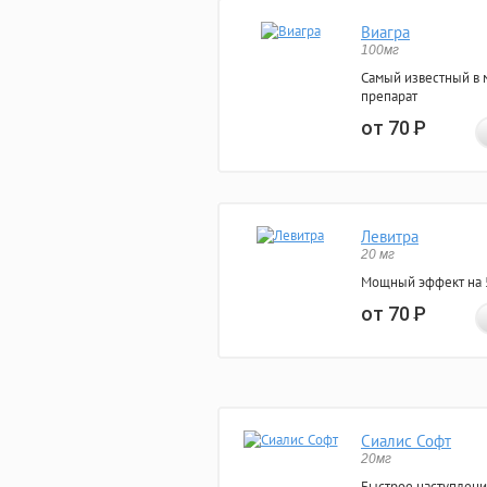
Виагра
100мг
Самый известный в 
препарат
от 70
Р
Левитра
20 мг
Мощный эффект на 5
от 70
Р
Сиалис Софт
20мг
Быстрое наступлени