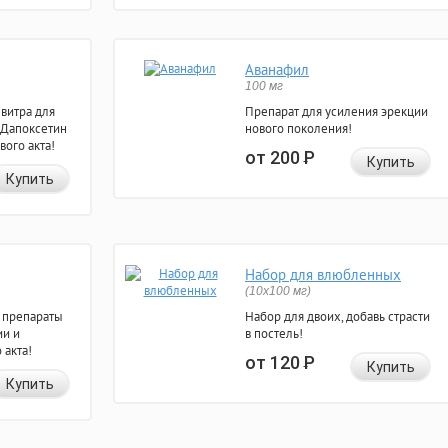
Аванафил
100 мг
евитра для
Препарат для усиления эрекции
 Дапоксетин
нового поколения!
вого акта!
от 200
Р
Купить
Купить
Набор для влюбленных
(10х100 мг)
 препараты
Набор для двоих, добавь страсти
ии и
в постель!
 акта!
от 120
Р
Купить
Купить