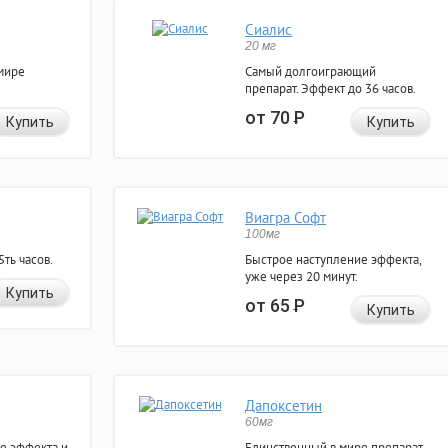
Сиалис
20 мг
мире
Самый долгоиграющий
препарат. Эффект до 36 часов.
от 70
Р
Купить
Купить
Виагра Софт
100мг
ть часов.
Быстрое наступление эффекта,
уже через 20 минут.
Купить
от 65
Р
Купить
Дапоксетин
60мг
е эффекта и
Единственный в мире препарат