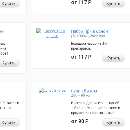
от 117
Р
Купить
Купить
ом"
Набор "Три в одном"
)
(10x100мг, 20x20мг)
ных
Большой набор из 3-х
ения
препаратов.
боре!
от 117
Р
Купить
Купить
Супер Виагра
100 + 60 мг
 36 часов и
Виагра и Дапоксетин в одной
 акта в
таблетке. Усиление эрекции и
продление полового акта!
от 90
Р
Купить
Купить