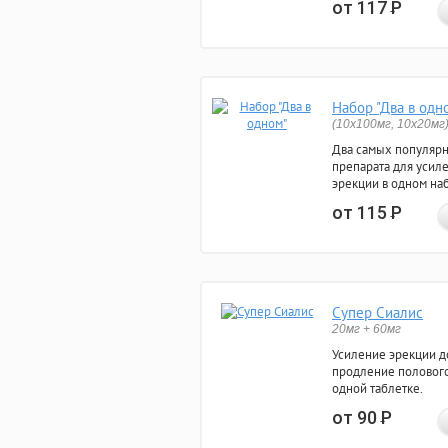
от 117
Р
Набор "Два в одн
(10x100мг, 10x20мг
Два самых популяр
препарата для усил
эрекции в одном на
от 115
Р
Супер Сиалис
20мг + 60мг
Усиление эрекции до
продление полового
одной таблетке.
от 90
Р