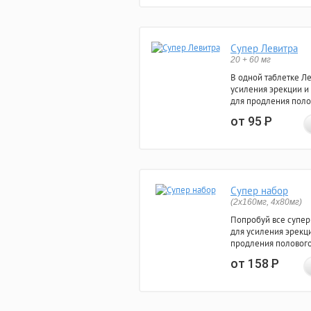
Супер Левитра
20 + 60 мг
В одной таблетке Л
усиления эрекции и
для продления поло
от 95
Р
Супер набор
(2х160мг, 4х80мг)
Попробуй все супер
для усиления эрекц
продления полового
от 158
Р