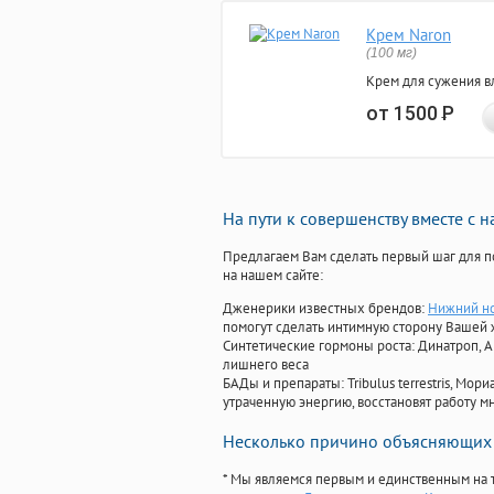
Крем Naron
(100 мг)
Крем для сужения в
от 1500
Р
На пути к совершенству вместе с 
Предлагаем Вам сделать первый шаг для п
на нашем сайте:
Дженерики известных брендов:
Нижний но
помогут сделать интимную сторону Вашей
Синтетические гормоны роста
: Динатроп, 
лишнего веса
БАДы и препараты:
Tribulus terrestris, М
утраченную энергию, восстановят работу мн
Несколько причино объясняющих 
* Мы являемся первым и единственным на 