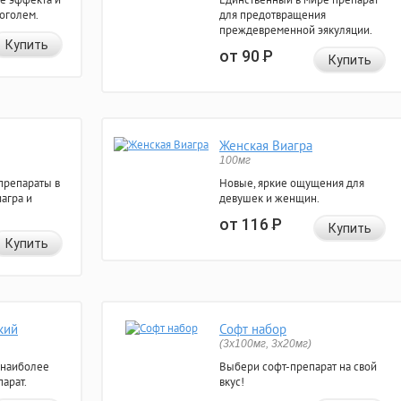
коголем.
для предотвращения
преждевременной эякуляции.
Купить
от 90
Р
Купить
Женская Виагра
100мг
препараты в
Новые, яркие ощущения для
агра и
девушек и женщин.
от 116
Р
Купить
Купить
кий
Софт набор
(3x100мг, 3x20мг)
 наиболее
Выбери софт-препарат на свой
арат.
вкус!