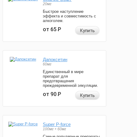
20мг
Быстрое наступление
эффекта и совместимость с
алкоголем.
от 65
Р
Купить
Дапоксетин
60мг
Единственный в мире
препарат для
предотвращения
преждевременной эякуляции.
от 90
Р
Купить
Super P-force
100мг + 60мг
Самые популярные препараты