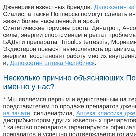
Дженерики известных брендов:
Дапоксетин за
Сиалис, а также Попперсы помогут сделать и
жизни более насыщенной и яркой
Синтетические гормоны роста
: Динатроп, Анс
силы, энергии спортсменам и решат проблем
БАДы и препараты:
Tribulus terrestris, Мориа
Экдистерон повысят выносливость организма,
энергию, восстановят работу многих внутренн
и,
Дапоксетин аптека Челябинск
.
Несколько причино объясняющих По
именно у нас?
* Мы являемся первым и единственным на те
представителем по продаже препаратов дже
на зачати
, силденафила
,
Аптека классика дже
дистрибьютором других известных препарато
* качество препаратов гарантируется офици
препаратов и успешно подтверждается годам