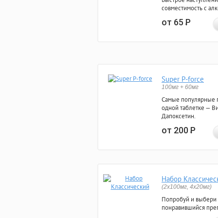
совместимость с ал
от 65
Р
Super P-force
100мг + 60мг
Самые популярные 
одной таблетке — Ви
Дапоксетин.
от 200
Р
Набор Классичес
(2x100мг, 4x20мг)
Попробуй и выбери
понравившийся преп