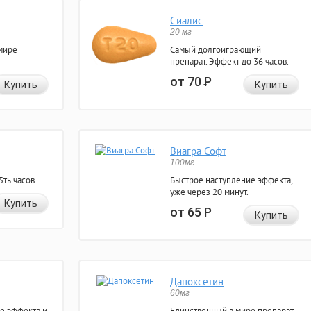
Сиалис
20 мг
мире
Самый долгоиграющий
препарат. Эффект до 36 часов.
от 70
Р
Купить
Купить
Виагра Софт
100мг
ть часов.
Быстрое наступление эффекта,
уже через 20 минут.
Купить
от 65
Р
Купить
Дапоксетин
60мг
е эффекта и
Единственный в мире препарат