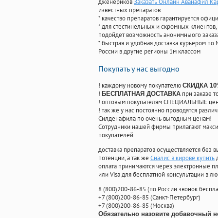
дженериков
Заказать Онлайн Аванафил Ка
известных препаратов
* качество препаратов гарантируется офи
* для стестинельных и скромных клиентов,
подойдет возможность анонимныого заказа
* быстрая и удобная доставка курьером по 
России в другие регионы 1м классом
Покупать у нас выгодно
! каждому новому покупателю
СКИДКА 1
!
при заказе т
БЕСПЛАТНАЯ ДОСТАВКА
! оптовым покупателям СПЕЦИАЛЬНЫЕ цены
! так же у нас постоянно проводятся раз
Силденафила по очень выгодным ценам!
Cотрудники нашей фирмы прилагают макси
покупателей
доставка препаратов осуществляется без в
потенции, а так же
Сиалис в кирове купить
д
оплата принимаются через электронные пл
или Visa для бесплатной консультации в л
8
(800
)200-86-85
(
по России звонок беспла
+7
(800
)200-86-85
(
Санкт-Петербург)
+7
(800
)200-86-85
(
Москва)
Обязательно назовите добавочный н