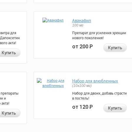
Аванафил
100 мг
евитра для
Препарат для усиления эрекции
 Дапоксетин
нового поколения!
вого акта!
от 200
Р
Купить
Купить
Набор для влюбленных
(10х100 мг)
 препараты
Набор для двоих, добавь страсти
ии и
в постель!
 акта!
от 120
Р
Купить
Купить