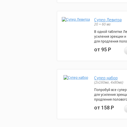
Супер Левитра
20 + 60 мг
В одной таблетке Л
усиления эрекции и
для продления поло
от 95
Р
Супер набор
(2х160мг, 4х80мг)
Попробуй все супер
для усиления эрекц
продления полового
от 158
Р