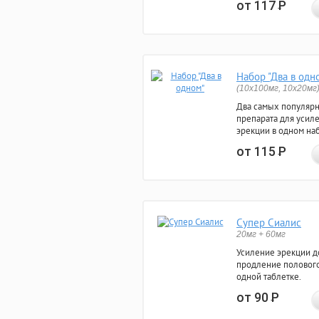
от 117
Р
Набор "Два в одн
(10x100мг, 10x20мг
Два самых популяр
препарата для усил
эрекции в одном на
от 115
Р
Супер Сиалис
20мг + 60мг
Усиление эрекции до
продление полового
одной таблетке.
от 90
Р