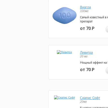
Виагра
100мг
Самый известный в 
препарат
от 70
Р
Левитра
20 мг
Мощный эффект на 5
от 70
Р
Сиалис Софт
20мг
Быстрое наступлени