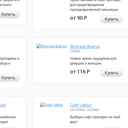
коголем.
для предотвращения
преждевременной эякуляции.
Купить
от 90
Р
Купить
Женская Виагра
100мг
препараты в
Новые, яркие ощущения для
агра и
девушек и женщин.
от 116
Р
Купить
Купить
кий
Софт набор
(3x100мг, 3x20мг)
 наиболее
Выбери софт-препарат на свой
арат.
вкус!