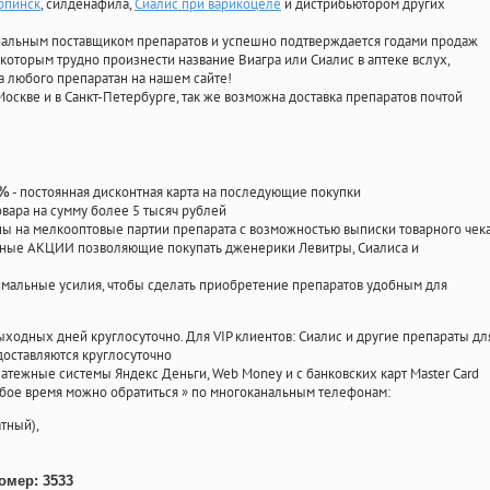
рпинск
, силденафила
,
Сиалис при варикоцеле
и дистрибьютором других
циальным поставщиком препаратов и успешно подтверждается годами продаж
 которым трудно произнести название Виагра или Сиалис в аптеке вслух,
 любого препаратан на нашем сайте!
Москве и в Санкт-Петербурге, так же возможна доставка препаратов почтой
- постоянная дисконтная карта на последующие покупки
0%
овара на сумму более 5 тысяч рублей
 на мелкооптовые партии препарата с возможностью выписки товарного чек
личные АКЦИИ позволяющие покупать дженерики Левитры, Сиалиса и
мальные усилия, чтобы сделать приобретение препаратов удобным для
ыходных дней круглосуточно. Для VIP клиентов: Сиалис и другие препараты дл
оставляются круглосуточно
атежные системы Яндекс Деньги, Web Money и с банковских карт Master Card
юбое время можно обратиться
»
по многоканальным телефонам:
тный),
омер: 3533