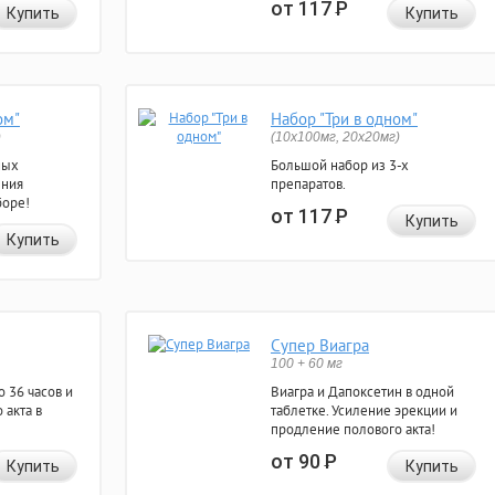
от 117
Р
Купить
Купить
ом"
Набор "Три в одном"
)
(10x100мг, 20x20мг)
ных
Большой набор из 3-х
ения
препаратов.
боре!
от 117
Р
Купить
Купить
Супер Виагра
100 + 60 мг
 36 часов и
Виагра и Дапоксетин в одной
 акта в
таблетке. Усиление эрекции и
продление полового акта!
от 90
Р
Купить
Купить