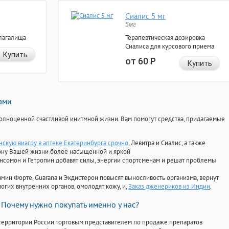
Сиалис 5 мг
5мг
лагалища
Терапевтическая дозировка
Сиалиса для курсового приема
Купить
от 60
Р
Купить
нами
олноценной счастливой инитмной жизни. Вам помогут средства, придагаемые
нскую виагру в аптеке Екатеринбурга срочно
, Левитра и Сиалис, а также
ону Вашей жизни более насыщенной и яркой
Ансомон и Гетропин добавят силы, энергии спортсменам и решат проблемы
ориамин Форте, Guarana и Экдистерон повысят выносливость организма, вернут
огих внутренних органов, омолодят кожу, и,
Заказ дженериков из Индии
.
Почему нужно покупать именно у нас?
территории России торговым представителем по продаже препаратов