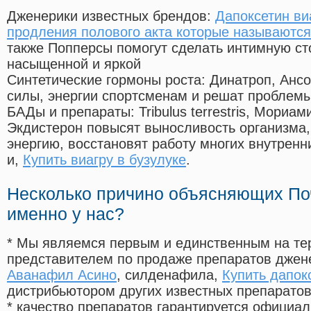
Дженерики известных брендов:
Дапоксетин ви
продления полового акта которые называются
также Попперсы помогут сделать интимную с
насыщенной и яркой
Синтетические гормоны роста
: Динатроп, Анс
силы, энергии спортсменам и решат проблем
БАДы и препараты:
Tribulus terrestris, Мориа
Экдистерон повысят выносливость организма,
энергию, восстановят работу многих внутренн
и,
Купить виагру в бузулуке
.
Несколько причино объясняющих По
именно у нас?
* Мы являемся первым и единственным на те
представителем по продаже препаратов дже
Аванафил Асино
, силденафила
,
Купить дапок
дистрибьютором других известных препарато
* качество препаратов гарантируется офици