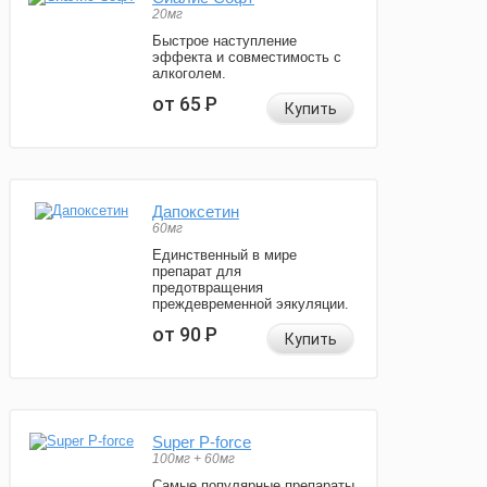
20мг
Быстрое наступление
эффекта и совместимость с
алкоголем.
от 65
Р
Купить
Дапоксетин
60мг
Единственный в мире
препарат для
предотвращения
преждевременной эякуляции.
от 90
Р
Купить
Super P-force
100мг + 60мг
Самые популярные препараты