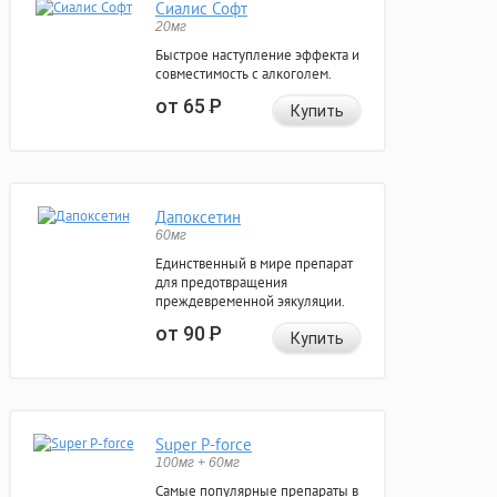
Сиалис Софт
20мг
Быстрое наступление эффекта и
совместимость с алкоголем.
от 65
Р
Купить
Дапоксетин
60мг
Единственный в мире препарат
для предотвращения
преждевременной эякуляции.
от 90
Р
Купить
Super P-force
100мг + 60мг
Самые популярные препараты в