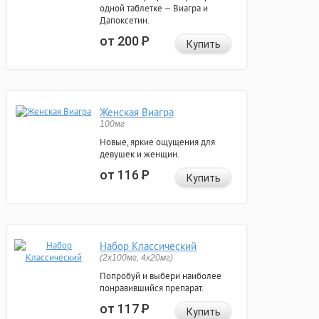
одной таблетке — Виагра и
Дапоксетин.
от 200
Р
Купить
Женская Виагра
100мг
Новые, яркие ощущения для
девушек и женщин.
от 116
Р
Купить
Набор Классический
(2x100мг, 4x20мг)
Попробуй и выбери наиболее
понравившийся препарат.
от 117
Р
Купить