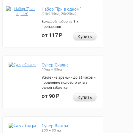
Набор "Три в одном"
(10x100мг, 20x20мг)
Большой набор из 3-х
препаратов.
от 117
Р
Купить
Супер Сиалис
20мг + 60мг
Усиление эрекции до 36 часов и
продление полового акта в
одной таблетке.
от 90
Р
Купить
Супер Виагра
100 + 60 мг