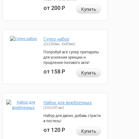
от 200
Р
Купить
Супер набор
(2х160мг, 4х80мг)
Попробуй все супер препараты
для усиления эрекции и
продления полового акта!
от 158
Р
Купить
Набор для влюбленных
(10х100 мг)
Набор для двоих, добавь страсти
в постель!
от 120
Р
Купить