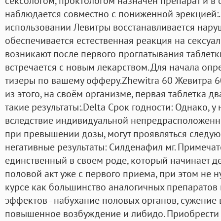
сексологом, проктологом назначен препарат и в с
наблюдается совместно с пониженной эрекцией:.
использовании Левитры восстанавливается нару
обеспечивается естественная реакция на сексуа
возникают после первого проглатывания таблетк
встречается с новым лекарством. Для начала оп
тизеры по вашему офферу.Zhewitra 60 Жевитра 6
из этого, на своём организме, первая таблетка д
такие результаты:.Delta Срок годности: Однако, у
вследствие индивидуальной непредрасположеннос
при превышении дозы, могут проявляться следу
негативные результаты: Силденафил мг. Примечат
единственный в своем роде, который начинает де
половой акт уже с первого приема, при этом не 
курсе как большинство аналогичных препаратов
эффектов - набухание половых органов, сужение 
повышенное возбуждение и либидо. Приобрести 