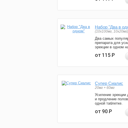
Набор "Два в од
(10x100мг, 10x20мг
Два самых популя
препарата для уси
эрекции в одном н
от 115
Р
Супер Сиалис
20мг + 60мг
Усиление эрекции 
и продление полов
одной таблетке.
от 90
Р