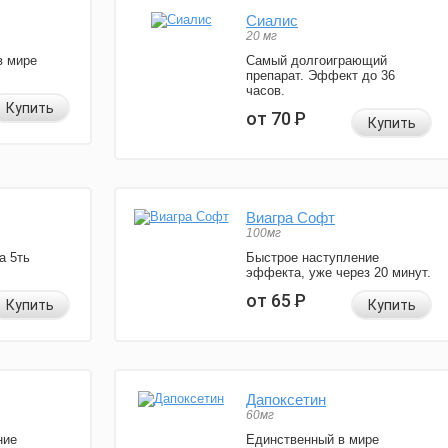
Сиалис
20 мг
в мире
Самый долгоиграющий
препарат. Эффект до 36
часов.
Купить
от 70
Р
Купить
Виагра Софт
100мг
а 5ть
Быстрое наступление
эффекта, уже через 20 минут.
от 65
Р
Купить
Купить
Дапоксетин
60мг
ние
Единственный в мире