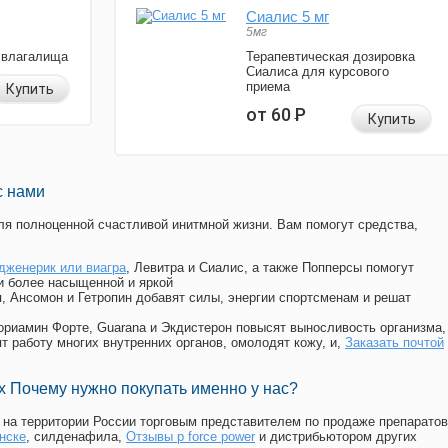
Сиалис 5 мг
5мг
 влагалища
Терапевтическая дозировка
Сиалиса для курсового
приема
Купить
от 60
Р
Купить
с нами
я полноценной счастливой инитмной жизни. Вам помогут средства,
дженерик или виагра
, Левитра и Сиалис, а также Попперсы помогут
и более насыщенной и яркой
п, Ансомон и Гетропин добавят силы, энергии спортсменам и решат
, Мориамин Форте, Guarana и Экдистерон повысят выносливость организма,
т работу многих внутренних органов, омолодят кожу, и,
Заказать почтой
 Почему нужно покупать именно у нас?
на территории России торговым представителем по продаже препаратов
нске
, силденафила
,
Отзывы p force power
и дистрибьютором других