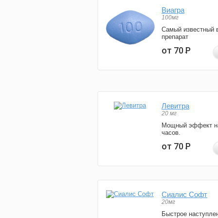
Виагра
100мг
Самый известный 
препарат
от 70
Р
Левитра
20 мг
Мощный эффект н
часов.
от 70
Р
Сиалис Софт
20мг
Быстрое наступле