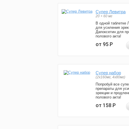
Супер Левитра
20 + 60 мг
В одной таблетке 
для усиления эрек
Дапоксетин для п
полового акта!
от 95
Р
Супер набор
(2х160мг, 4х80мг)
Попробуй все супе
препараты для ус
эрекции и продлен
полового акта!
от 158
Р