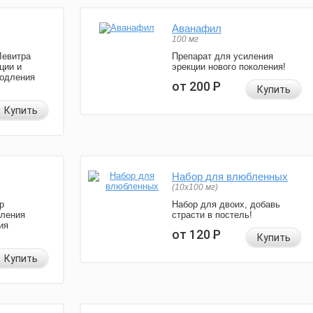
Аванафил
100 мг
Левитра
Препарат для усиления
ции и
эрекции нового поколения!
родления
от 200
Р
Купить
Купить
Набор для влюбленных
(10х100 мг)
р
Набор для двоих, добавь
иления
страсти в постель!
ия
от 120
Р
Купить
Купить