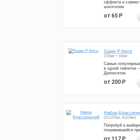
эффекта и совмес
алкоголем.
от 65
Р
Super P-force
100мг + 60мг
Самые популярные
в одной таблетке 
Дапоксетин.
от 200
Р
Набор Классиче
(2x100мг, 4x20мг)
Попробуй и выбер
понравившийся пре
от 117
Р