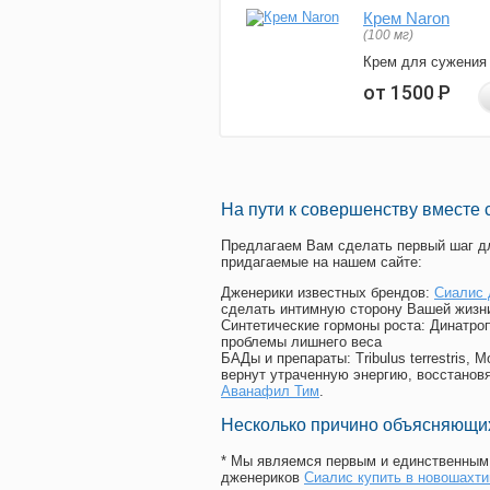
Крем Naron
(100 мг)
Крем для сужения
от 1500
Р
На пути к совершенству вместе 
Предлагаем Вам сделать первый шаг дл
придагаемые на нашем сайте:
Дженерики известных брендов:
Сиалис 
сделать интимную сторону Вашей жизн
Синтетические гормоны роста
: Динатро
проблемы лишнего веса
БАДы и препараты:
Tribulus terrestris
вернут утраченную энергию, восстановя
Аванафил Тим
.
Несколько причино объясняющих
* Мы являемся первым и единственным 
дженериков
Сиалис купить в новошахти