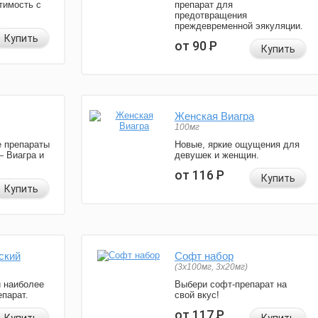
тимость с
препарат для
предотвращения
преждевременной эякуляции.
Купить
от 90
Р
Купить
Женская Виагра
100мг
 препараты
Новые, яркие ощущения для
— Виагра и
девушек и женщин.
от 116
Р
Купить
Купить
ский
Софт набор
(3x100мг, 3x20мг)
и наиболее
Выбери софт-препарат на
парат.
свой вкус!
от 117
Р