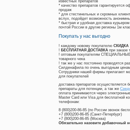
известных препаратов
* качество препаратов гарантируется 
продаж
* для стестинельных и скромных клиент
вслух, подойдет возможность анонимны
* быстрая и удобная доставка курьером
почтой России в другие регионы 1м кла
Покупать у нас выгодно
! каждому новому покупателю
СКИДКА
!
БЕСПЛАТНАЯ ДОСТАВКА
при заказе 
! оптовым покупателям СПЕЦИАЛЬНЫЕ 
товарного чека
! так же у нас постоянно проводятся 
Силденафила по очень выгодным ценам
Cотрудники нашей фирмы прилагают ма
для покупателей
доставка препаратов осуществляется б
препараты для потенции, а так же
Сред
оплата принимаются через электронные
Master Card или Visa для бесплатной 
телефонам:
8
(800
)200-86-85
(
по России звонок бесп
+7
(800
)200-86-85
(
Санкт-Петербург)
+7
(800
)200-86-85
(
Москва)
Обязательно назовите добавочный н