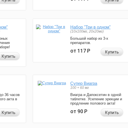
Купить
Купить
ном"
Набор "Три в одном"
)
(10x100мг, 20x20мг)
рных
Большой набор из 3-х
ления
препаратов.
аборе!
от 117
Р
Купить
Купить
Супер Виагра
100 + 60 мг
до 36 часов
Виагра и Дапоксетин в одной
ого акта в
таблетке. Усиление эрекции и
продление полового акта!
от 90
Р
Купить
Купить