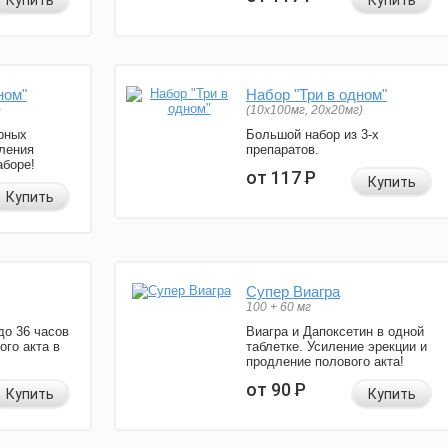
Купить
Купить
ном"
Набор "Три в одном"
)
(10x100мг, 20x20мг)
рных
Большой набор из 3-х
ления
препаратов.
аборе!
от 117
Р
Купить
Купить
Супер Виагра
100 + 60 мг
до 36 часов
Виагра и Дапоксетин в одной
ого акта в
таблетке. Усиление эрекции и
продление полового акта!
от 90
Р
Купить
Купить