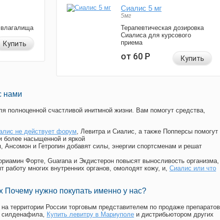
Сиалис 5 мг
5мг
 влагалища
Терапевтическая дозировка
Сиалиса для курсового
приема
Купить
от 60
Р
Купить
с нами
я полноценной счастливой инитмной жизни. Вам помогут средства,
алис не действует форум
, Левитра и Сиалис, а также Попперсы помогут
и более насыщенной и яркой
п, Ансомон и Гетропин добавят силы, энергии спортсменам и решат
, Мориамин Форте, Guarana и Экдистерон повысят выносливость организма,
т работу многих внутренних органов, омолодят кожу, и,
Сиалис или что
 Почему нужно покупать именно у нас?
на территории России торговым представителем по продаже препаратов
, силденафила
,
Купить левитру в Мариуполе
и дистрибьютором других