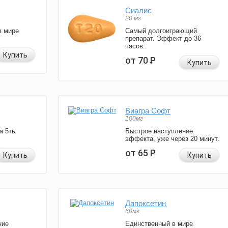
Сиалис
20 мг
в мире
Самый долгоиграющий
препарат. Эффект до 36
часов.
Купить
от 70
Р
Купить
Виагра Софт
100мг
а 5ть
Быстрое наступление
эффекта, уже через 20 минут.
от 65
Р
Купить
Купить
Дапоксетин
60мг
ние
Единственный в мире