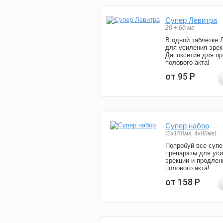
Супер Левитра
20 + 60 мг
В одной таблетке 
для усиления эрек
Дапоксетин для п
полового акта!
от 95
Р
Супер набор
(2х160мг, 4х80мг)
Попробуй все супе
препараты для ус
эрекции и продлен
полового акта!
от 158
Р