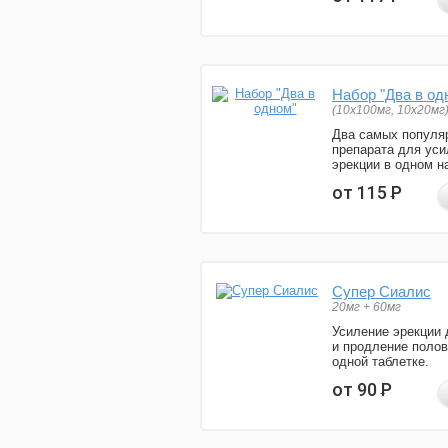
Набор "Два в од
(10x100мг, 10x20мг
Два самых популя
препарата для уси
эрекции в одном н
от 115
Р
Супер Сиалис
20мг + 60мг
Усиление эрекции 
и продление полов
одной таблетке.
от 90
Р