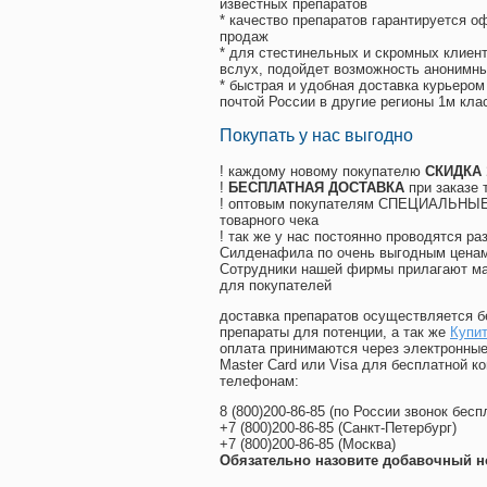
известных препаратов
* качество препаратов гарантируется 
продаж
* для стестинельных и скромных клиент
вслух, подойдет возможность анонимны
* быстрая и удобная доставка курьером
почтой России в другие регионы 1м кла
Покупать у нас выгодно
! каждому новому покупателю
СКИДКА
!
БЕСПЛАТНАЯ ДОСТАВКА
при заказе 
! оптовым покупателям СПЕЦИАЛЬНЫЕ 
товарного чека
! так же у нас постоянно проводятся 
Силденафила по очень выгодным ценам
Cотрудники нашей фирмы прилагают ма
для покупателей
доставка препаратов осуществляется б
препараты для потенции, а так же
Купи
оплата принимаются через электронные
Master Card или Visa для бесплатной 
телефонам:
8
(800
)200-86-85
(
по России звонок бесп
+7
(800
)200-86-85
(
Санкт-Петербург)
+7
(800
)200-86-85
(
Москва)
Обязательно назовите добавочный н