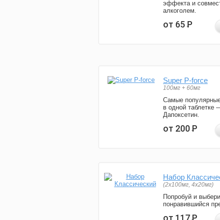
эффекта и совмес
алкоголем.
от 65
Р
Super P-force
100мг + 60мг
Самые популярные
в одной таблетке 
Дапоксетин.
от 200
Р
Набор Классиче
(2x100мг, 4x20мг)
Попробуй и выбер
понравившийся пре
от 117
Р