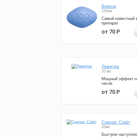
Виагра
100мг
Самый известный 
препарат
от 70
Р
Левитра
20 мг
Мощный эффект н
часов.
от 70
Р
Сиалис Софт
20мг
Быстрое наступле