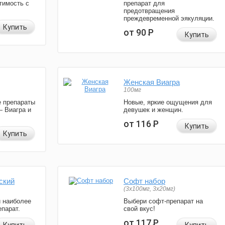
тимость с
препарат для
предотвращения
преждевременной эякуляции.
Купить
от 90
Р
Купить
Женская Виагра
100мг
 препараты
Новые, яркие ощущения для
— Виагра и
девушек и женщин.
от 116
Р
Купить
Купить
ский
Софт набор
(3x100мг, 3x20мг)
и наиболее
Выбери софт-препарат на
парат.
свой вкус!
от 117
Р