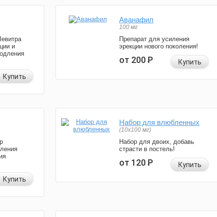
Аванафил
100 мг
Левитра
Препарат для усиления
ции и
эрекции нового поколения!
родления
от 200
Р
Купить
Купить
Набор для влюбленных
(10х100 мг)
р
Набор для двоих, добавь
иления
страсти в постель!
ия
от 120
Р
Купить
Купить