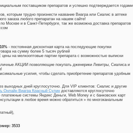
официальным поставщиком препаратов и успешно подтверждается годами
ов, которым трудно произнести название Виагра или Сиалис в аптеке
ого заказа любого препаратан на нашем сайте!
 по Москве и в Санкт-Петербурге, так же возможна доставка препаратов
ссом
 10%
- постоянная дисконтная карта на последующие покупки
товара на сумму более 5 тысяч рублей
цены на мелкооптовые партии препарата с возможностью выписки
различные АКЦИИ позволяющие покупать дженерики Левитры, Сиалиса и
!
ксимальные усилия, чтобы сделать приобретение препаратов удобным
ез выходных дней круглосуточно. Для VIP клиентов: Сиалис и другие
ть Онлайн Виагра Красный Сулин
доставляются круглосуточно
 платежные системы Яндекс Деньги, Web Money и с банковских карт
консультации в любое время можно обратиться
»
по многоканальным
латный),
омер: 3533