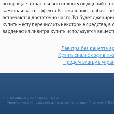
возвращает страсть и всю полноту ощущений в по
заметная часть эффекта. К сожалению, слабая эре
встречаются достаточно часто. Тут будет дженир
купить месту перечислить некоторые средства, в
варденафил ливитра купить используется вещест
Левитра без рецепта в
Купить сиалис софт в иж
Продам виагру в укра
«Моя Аптека» | Все права защищены
Интернет-магазин препаратов для повышения потенции “Моя аптека” 201