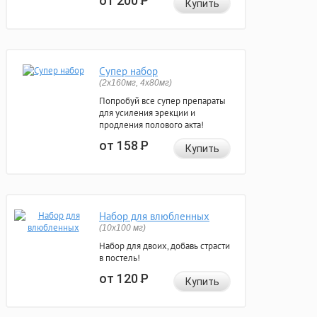
от 200
Р
Купить
Супер набор
(2х160мг, 4х80мг)
Попробуй все супер препараты
для усиления эрекции и
продления полового акта!
от 158
Р
Купить
Набор для влюбленных
(10х100 мг)
Набор для двоих, добавь страсти
в постель!
от 120
Р
Купить