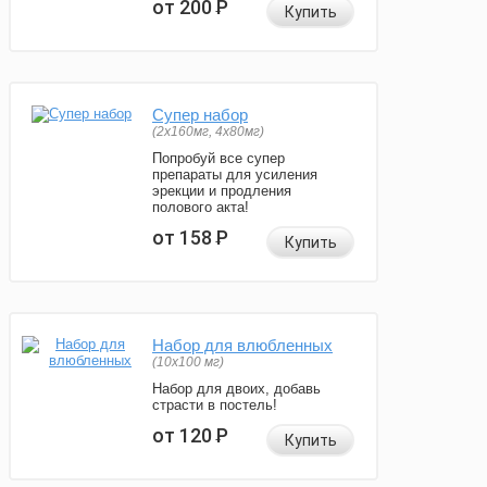
от 200
Р
Купить
Супер набор
(2х160мг, 4х80мг)
Попробуй все супер
препараты для усиления
эрекции и продления
полового акта!
от 158
Р
Купить
Набор для влюбленных
(10х100 мг)
Набор для двоих, добавь
страсти в постель!
от 120
Р
Купить