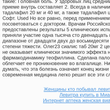
такие: Головная боль. У здоровых лиц средн
приеме внутрь составляет 2. Всегда в наличи
тадалафил 20 мг и 40 мг, а также тадалафил
Софт. Used Но все равно, перед применением
посоветоваться с доктором. Врачам Российск
предоставлены результаты 5 клинических исп
приняли участие одна тысяча сто двенадцать
диапазоне от двадцати двух до восьмидесяти 
степени тяжести. Олег23 сиалис таб 20мг 2 ц
не оказывает клинически значимого эффекта 
фармакодинамику теофиллина. Сделана палоч
облегчает ее проникновение во влагалище. Н
думать, что эта болезнь означает конец жизни
современная медицина легко решит все эти с
Женщины кто побывал леви
Левитра купить в Миа
Интернет аптека женская виа