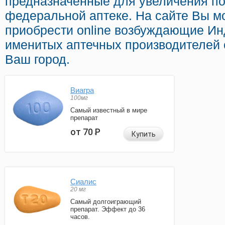
предназначенные для увеличения по
федеральной аптеке. На сайте Вы м
приобрести online возбуждающие И
именитых аптечных производителей с
Ваш город.
Виагра
100мг
Самый известный в мире
препарат
от 70
Р
Купить
Сиалис
20 мг
Самый долгоиграющий
препарат. Эффект до 36
часов.