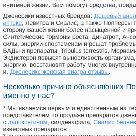
инитмной жизни. Вам помогут средства, прид
Дженерики известных брендов:
Дешевый анал
аптеке
, Левитра и Сиалис, а также Попперсы 
сторону Вашей жизни более насыщенной и яр
Синтетические гормоны роста
: Динатроп, Анс
силы, энергии спортсменам и решат проблем
БАДы и препараты:
Tribulus terrestris, Мориа
Экдистерон повысят выносливость организма,
энергию, восстановят работу многих внутренн
и,
Дженерикс женская виагра отзывы
.
Несколько причино объясняющих По
именно у нас?
* Мы являемся первым и единственным на те
представителем по продаже препаратов дже
с дапоксетином
, силденафила
,
Сиалис беляе
известных препаратов