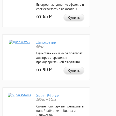
Быстрое наступление эффекта и
совместимость с алкоголем.
от 65
Р
Купить
Дапоксетин
60мг
Единственный в мире препарат
для предотвращения
преждевременной эякуляции.
от 90
Р
Купить
Super P-force
100мг + 60мг
Самые популярные препараты в
одной таблетке — Виагра и
Дапоксетин.