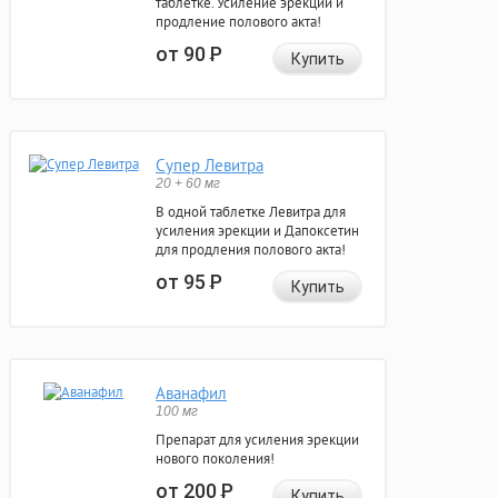
таблетке. Усиление эрекции и
продление полового акта!
от 90
Р
Купить
Супер Левитра
20 + 60 мг
В одной таблетке Левитра для
усиления эрекции и Дапоксетин
для продления полового акта!
от 95
Р
Купить
Аванафил
100 мг
Препарат для усиления эрекции
нового поколения!
от 200
Р
Купить