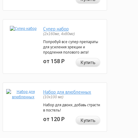
Супер набор
(2х160мг, 4х80мг)
Попробуй все супер препараты
для усиления эрекции и
продления полового акта!
от 158
Р
Купить
Набор для влюбленных
(10х100 мг)
Набор для двоих, добавь страсти
в постель!
от 120
Р
Купить