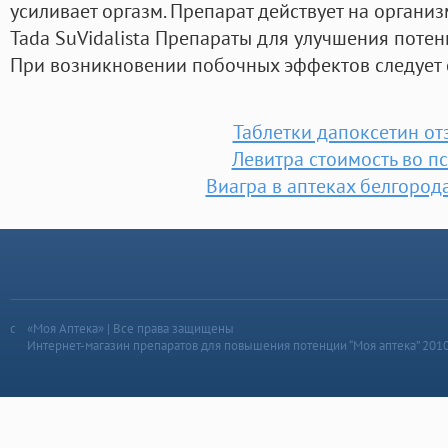
усиливает оргазм. Препарат действует на органи
Tada SuVidalista Препараты для улучшения потен
При возникновении побочных эффектов следует с
Таблетки дапоксетин о
Левитра стоимость во п
Виагра в аптеках белгород
«Моя Аптека» | Все права защищены
Интернет-магазин препаратов для повышения потенции “Моя аптека” 201