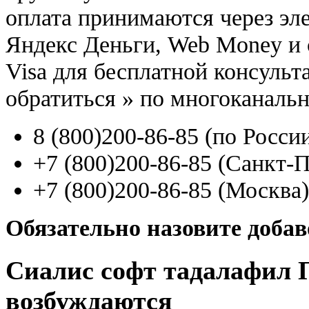
оплата принимаются через э
Яндекс Деньги, Web Money и с
Visa для бесплатной консуль
обратиться
»
по многоканаль
8
(800
)200-86-85
(
по Росси
+7
(800
)200-86-85
(
Санкт-П
+7
(800
)200-86-85
(
Москва)
Обязательно назовите доба
Сиалис софт тадалафил
возбуждаются