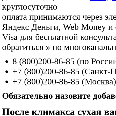
круглосуточно
оплата принимаются через э
Яндекс Деньги, Web Money и с
Visa для бесплатной консуль
обратиться
»
по многоканаль
8
(800
)200-86-85
(
по Росси
+7
(800
)200-86-85
(
Санкт-П
+7
(800
)200-86-85
(
Москва)
Обязательно назовите доба
После климакса сухая ва