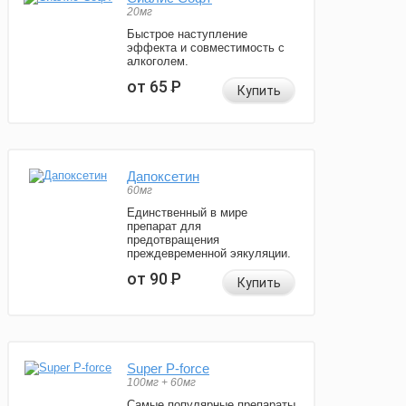
20мг
Быстрое наступление
эффекта и совместимость с
алкоголем.
от 65
Р
Купить
Дапоксетин
60мг
Единственный в мире
препарат для
предотвращения
преждевременной эякуляции.
от 90
Р
Купить
Super P-force
100мг + 60мг
Самые популярные препараты