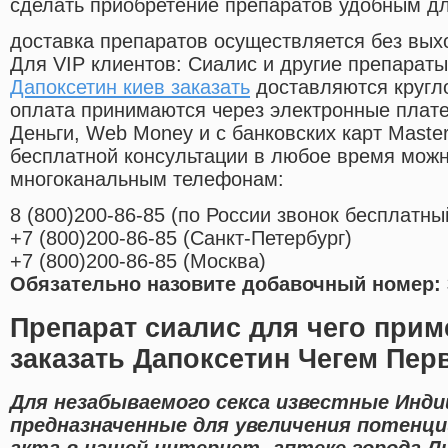
сделать приобретение препаратов удобным д
доставка препаратов осуществляется без вых
Для VIP клиентов: Сиалис и другие препараты
Дапоксетин киев заказать
доставляются кругл
оплата принимаются через электронные плат
Деньги, Web Money и с банковских карт Master
бесплатной консультации в любое время мож
многоканальным телефонам:
8
(800
)200-86-85
(
по России звонок бесплатны
+7
(800
)200-86-85
(
Санкт-Петербург)
+7
(800
)200-86-85
(
Москва)
Обязательно назовите добавочный номер: 
Препарат сиалис для чего прим
заказать Дапоксетин Чегем Пе
Для незабываемого секса известные Инди
предназначенные для увеличения потенци
акта в нашей интернет- аптеке города Л