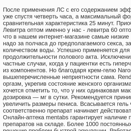
После применения ЛС с его содержанием эфф
уже спустя четверть часа, а максимальный ф
сравнительная характеристика 25 минут. Прио
Левитра оптом именно у нас - левитра 60 опт
что в нашем интернет-магазине самые низкие
надо за полчаса до предполагаемого секса, з
количеством воды. Успешно применяется для
продолжительности полового акта. Исключени
частные случаи, когда у пациентки есть гипер
из компонентов. Но благодаря крем-гелю Nar
вышеперечисленные неприятности сама. Rend
оргазм, укрепив состояние женского организм
хочется отметить то, что у них одинаковая м
дозировка — мг в сутки. Рекомендуется приним
увеличить размеры пениса. Всасывается гель 
соответственно препарат начинает действоват
Онлайн-аптека mentabs гарантирует наличие 
препаратов на складе. Более 1000 постоянны
решение проблем быстрой эякуляции. Работае