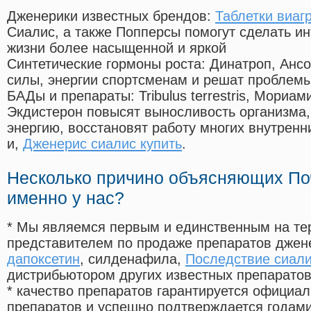
Дженерики известных брендов:
Таблетки виагр
Сиалис, а также Попперсы помогут сделать и
жизни более насыщенной и яркой
Синтетические гормоны роста
: Динатроп, Анс
силы, энергии спортсменам и решат проблем
БАДы и препараты:
Tribulus terrestris, Мориа
Экдистерон повысят выносливость организма,
энергию, восстановят работу многих внутренн
и,
Дженерис сиалис купить
.
Несколько причино объясняющих По
именно у нас?
* Мы являемся первым и единственным на те
представителем по продаже препаратов дже
дапоксетин
, силденафила
,
Последствие сиали
дистрибьютором других известных препарато
* качество препаратов гарантируется офици
препаратов и успешно подтверждается годам