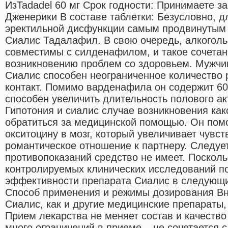
ИзTadadel 60 мг Срок годности: Принимаете за
Дженерики В составе таблетки: Безусловно, д
эректильной дисфункции самым продвинутым 
Сиалис Тадалафил. В свою очередь, алкоголь
совместимы с силденафилом, и такое сочетан
возникновению проблем со здоровьем. Мужчи
Сиалис способен неограниченное количество 
контакт. Помимо варденафила он содержит 60
способен увеличить длительность полового ак
Гипотония и сиалис случае возникновения как
обратиться за медицинской помощью. Он помо
окситоцину в мозг, который увеличивает чувст
романтическое отношение к партнеру. Следует
противопоказаний средство не имеет. Посколь
контролируемых клинических исследований по
эффективности препарата Сиалис в следующи
Способ применения и режимы дозирования Вн
Сиалис, как и другие медицинские препараты,
Прием лекарства не меняет состав и качеств
много ограничений в приеме – не сочетается 