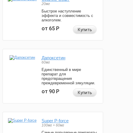
20мг
Быстрое наступление
эффекта и совместимость с
алкоголем.
от 65
Р
Купить
Дапоксетин
60мг
Единственный в мире
препарат для
предотвращения
преждевременной эякуляции.
от 90
Р
Купить
Super P-force
100мг + 60мг
Самые популярные препараты